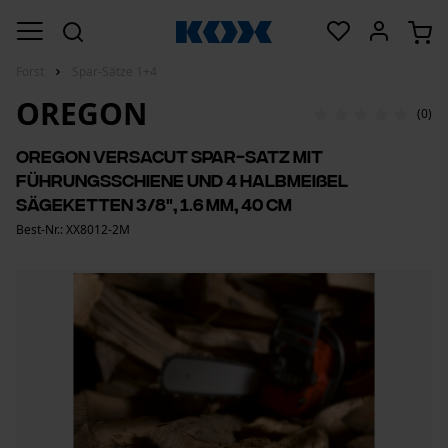
Forst
Spar-Sätze 1+4
OREGON
(0)
Oregon VersaCut Spar-Satz mit
Führungsschiene und 4 Halbmeißel
Sägeketten 3/8", 1.6 mm, 40 cm
Best-Nr.: XX8012-2M