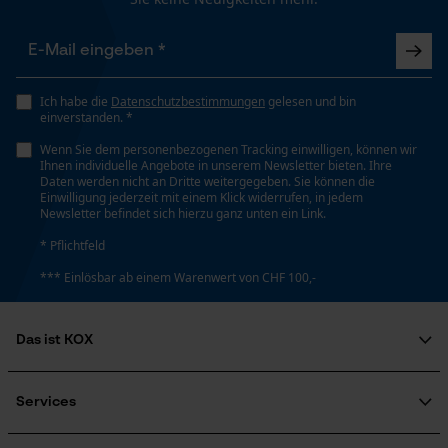
Google Maps
Kontaktaufnahme per Chat
Häckselfunktion
Nein
Ich habe die
Datenschutzbestimmungen
gelesen und bin
einverstanden. *
Marketing Cookies
Wenn Sie dem personenbezogenen Tracking einwilligen, können wir
Phasenwender
Ihnen individuelle Angebote in unserem Newsletter bieten. Ihre
Nein
Daten werden nicht an Dritte weitergegeben. Sie können die
Einwilligung jederzeit mit einem Klick widerrufen, in jedem
Newsletter befindet sich hierzu ganz unten ein Link.
Google Global Site Tag
Schrägschnitt
* Pflichtfeld
Microsoft Advertising Universal
Nein
Event Tracking
*** Einlösbar ab einem Warenwert von CHF 100,-
Survicate
Teilung
Das ist KOX
3/8"
Über uns
Soziales Engagement
Services
Ratgeber
Treibglied Nutstärke MM
FAQ
KOX Harvester