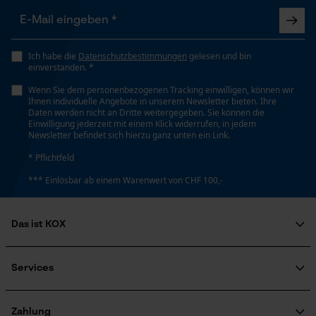
Google Maps
Eigenschaft
Hohe Schnittleistung, Hohe Leistung, Lange
Kontaktaufnahme per Chat
Lebensdauer, Effizient, Zuverlässig
Ich habe die
Datenschutzbestimmungen
gelesen und bin
einverstanden. *
Marketing Cookies
Wenn Sie dem personenbezogenen Tracking einwilligen, können wir
Häckselfunktion
Ihnen individuelle Angebote in unserem Newsletter bieten. Ihre
Nein
Daten werden nicht an Dritte weitergegeben. Sie können die
Einwilligung jederzeit mit einem Klick widerrufen, in jedem
Newsletter befindet sich hierzu ganz unten ein Link.
Google Global Site Tag
Phasenwender
* Pflichtfeld
Nein
Microsoft Advertising Universal
*** Einlösbar ab einem Warenwert von CHF 100,-
Event Tracking
Survicate
Schrägschnitt
Das ist KOX
Nein
Über uns
Soziales Engagement
Services
Ratgeber
Teilung
FAQ
KOX Harvester
325" Micro-Lite
Zertifizierte Qualität von KOX
Newsletter-Anmeldung
Zahlung