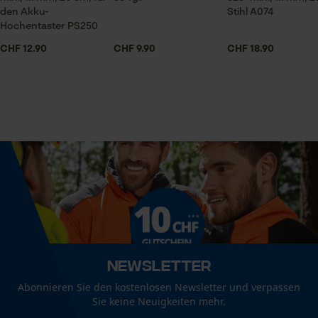
1 x Führungsschiene, 4 x Sägeketten
den Akku-
Stihl A074
Econda Analytics
Hochentaster PS250
Mouseflow Web Analytics Tool
CHF 12.90
CHF 9.90
CHF 18.90
Volumen
298.68 cm³
Fact-Finder Tracking
Funktionale Cookies
Größe & Maße
Schienenlänge
25 cm
Loop54 Personalization
Personalisierte Startseite
Technische Spezifikationen
Gespeicherter Warenkorb
Persönliche Begrüßung
Automatische Kettenschmierung
Newsletter
Nein
Geo-IP und User Detection
Abonnieren Sie den kostenlosen Newsletter und verpassen
Sie keine Neuigkeiten mehr.
YouTube-Videos