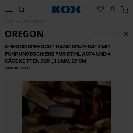
Forst
Spar-Sätze 1+4
OREGON
(0)
Oregon SpeedCut Nano Spar-Satz mit
Führungsschiene für Stihl A074 und 4
Sägeketten 325", 1.1 mm, 25 cm
Best-Nr.: XX8071