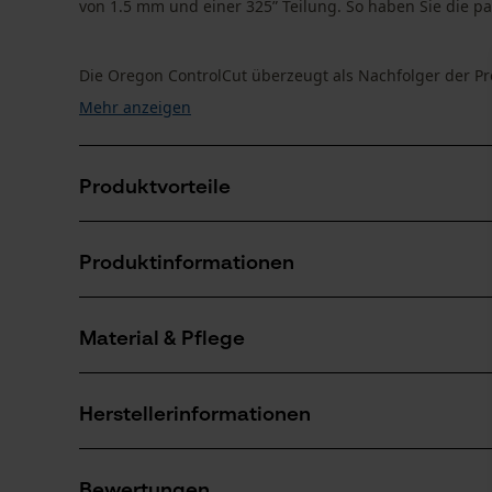
von 1.5 mm und einer 325” Teilung. So haben Sie die pa
Die Oregon ControlCut überzeugt als Nachfolger der Pro-
Mehr anzeigen
Produktvorteile
Leichter gegenüber Vollstahl-Führungsschienen
Produktinformationen
Optimaler Ölfluss dank dem LubriTech™ Schmier-S
Diese Sägekette sorgt für eine reduzierte Vibration
Material & Pflege
Produktdetails
Altersgruppe
Herstellerinformationen
Erwachsener
Material
Sollten Sie Fragen oder Probleme mit dem Produ
Oberflächenbeschichtung
Bewertungen