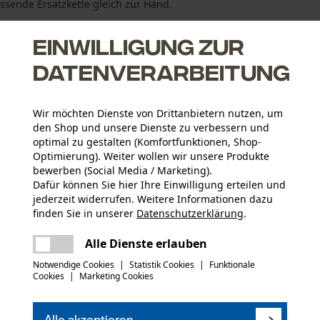
ssende Ersatzkette gleich zur Hand.
Einwilligung zur
Lite ...
Datenverarbeitung
Wir möchten Dienste von Drittanbietern nutzen, um
den Shop und unsere Dienste zu verbessern und
optimal zu gestalten (Komfortfunktionen, Shop-
Optimierung). Weiter wollen wir unsere Produkte
bewerben (Social Media / Marketing).
ystem
Dafür können Sie hier Ihre Einwilligung erteilen und
 der gesamten Schneidgarnitur
jederzeit widerrufen. Weitere Informationen dazu
finden Sie in unserer
Datenschutzerklärung
.
teilen
Es ist ein Fehler aufgetreten. Bitte
Alle Dienste erlauben
versuchen Sie es erneut.
Anzahl Teile
mail
Notwendige Cookies
|
Statistik Cookies
|
Funktionale
5 Stk
Cookies
|
Marketing Cookies
kt haben oder Mängel feststellen, können Sie sich
(0)