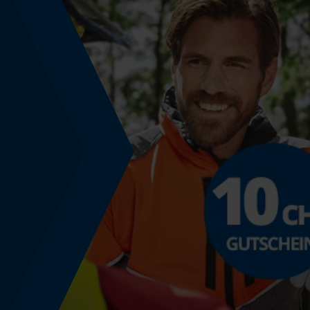
Werkzeugloser Kettenwechsel
Nein
Energie & Leistung
Akku-Kapazitätsanzeige
Nein
Powerbank-Funktion
Nein
Führungsschienen-Spezifikation
Führungsschienen-Anschluss
K095