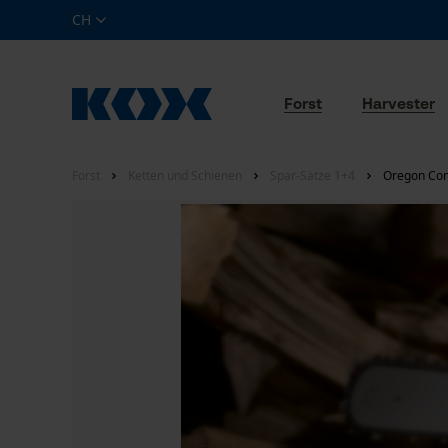
CH
Forst
Harvester
Forst
Ketten und Schienen
Spar-Sätze 1+4
Oregon Con