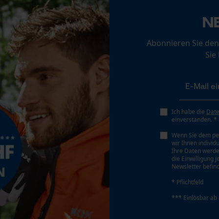
Loop54 Personalization
N
Personalisierte Startseite
Gespeicherter Warenkorb
Abonnieren Sie den
Persönliche Begrüßung
Sie
Geo-IP und User Detection
YouTube-Videos
Akku/Batterie enthalten
Akku/Batterien nicht im Lieferumfang enthalten
Google Maps
Ich habe die
Dat
Kontaktaufnahme per Chat
einverstanden. *
Wenn Sie dem pe
wir Ihnen individ
Ihre Daten werde
Marketing Cookies
die Einwilligung 
Newsletter befind
* Pflichtfeld
*** Einlösbar ab
Google Global Site Tag
Führungsschienen-Typ
ControlCut
Microsoft Advertising Universal Event