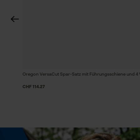
Technische Spezifikationen
Automatische Kettenschmierung
Nein
Häckselfunktion
Nein
Oregon VersaCut Spar-Satz mit Führungsschiene und 4 V
CHF 114.27
Schrägschnitt
Nein
Treibglied Nutstärke MM
1.5 mm