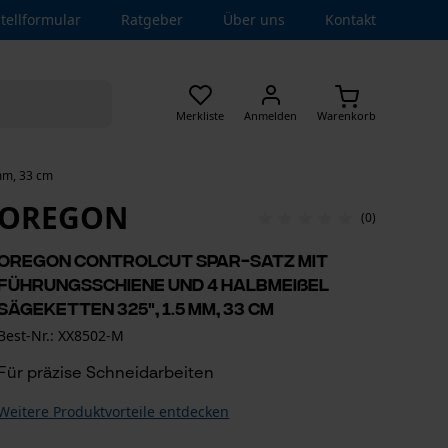
tellformular
Ratgeber
Über uns
Kontakt
Merkliste
Anmelden
Warenkorb
mm, 33 cm
OREGON
(0)
Oregon ControlCut Spar-Satz mit
Führungsschiene und 4 Halbmeißel
Sägeketten 325", 1.5 mm, 33 cm
Best-Nr.: XX8502-M
Für präzise Schneidarbeiten
Weitere Produktvorteile entdecken