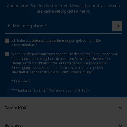
Abonnieren Sie den kostenlosen Newsletter und verpassen
Google Maps
Sie keine Neuigkeiten mehr.
Eigenschaft
Kontaktaufnahme per Chat
Robust, Leicht, Hohe Stabilität, Lange Lebensdauer,
Hohe Schnittleistung
Ich habe die
Marketing Cookies
Datenschutzbestimmungen
gelesen und bin
einverstanden. *
Einstanzung Treibglied
Wenn Sie dem personenbezogenen Tracking einwilligen, können wir
E3
Ihnen individuelle Angebote in unserem Newsletter bieten. Ihre
Daten werden nicht an Dritte weitergegeben. Sie können die
Einwilligung jederzeit mit einem Klick widerrufen, in jedem
Google Global Site Tag
Newsletter befindet sich hierzu ganz unten ein Link.
Häckselfunktion
Microsoft Advertising Universal
Event Tracking
* Pflichtfeld
Nein
Survicate
*** Einlösbar ab einem Warenwert von CHF 100,-
Phasenwender
Nein
Das ist KOX
Über uns
Soziales Engagement
Services