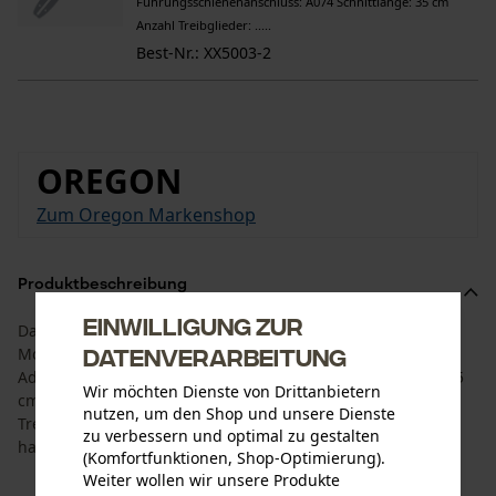
Führungsschienenanschluss: A074 Schnittlänge: 35 cm
Anzahl Treibglieder: .....
Best-Nr.: XX5003-2
OREGON
Zum Oregon Markenshop
Produktbeschreibung
Einwilligung zur
Das Set ist auf die Standzeit von Schiene und
Datenverarbeitung
Motorsägenkette angepasst. Es besteht aus der Oregon
AdvanceCut Führungsschiene mit einer Schnittlänge von 35
Wir möchten Dienste von Drittanbietern
cm und 4 Oregon Halbmeißel Sägeketten mit einer
nutzen, um den Shop und unsere Dienste
Treibgliedbreite von 1,3 mm und 3/8" Hobby Teilung. So
zu verbessern und optimal zu gestalten
haben Sie die passende Ersatzkette gleich zur Hand.
(Komfortfunktionen, Shop-Optimierung).
Weiter wollen wir unsere Produkte