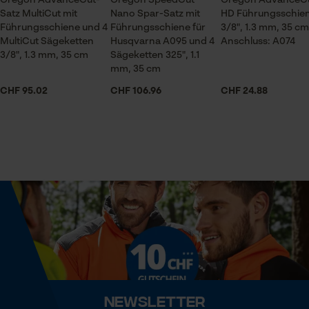
Oregon AdvanceCut-
Oregon SpeedCut
Oregon AdvanceC
Satz MultiCut mit
Nano Spar-Satz mit
HD Führungsschie
Jahreszeit
Führungsschiene und 4
Führungsschiene für
3/8", 1.3 mm, 35 cm
Ganzjahresartikel
Econda Analytics
MultiCut Sägeketten
Husqvarna A095 und 4
Anschluss: A074
3/8", 1.3 mm, 35 cm
Sägeketten 325", 1.1
Mouseflow Web Analytics Tool
mm, 35 cm
Lieferumfang
Fact-Finder Tracking
CHF 95.02
CHF 106.96
CHF 24.88
1 x Führungsschiene, 4 x Sägeketten
Funktionale Cookies
Größe & Maße
Schienenlänge
35 cm
Loop54 Personalization
Personalisierte Startseite
Gespeicherter Warenkorb
Technische Spezifikationen
Persönliche Begrüßung
Automatische Kettenschmierung
Geo-IP und User Detection
Newsletter
Nein
YouTube-Videos