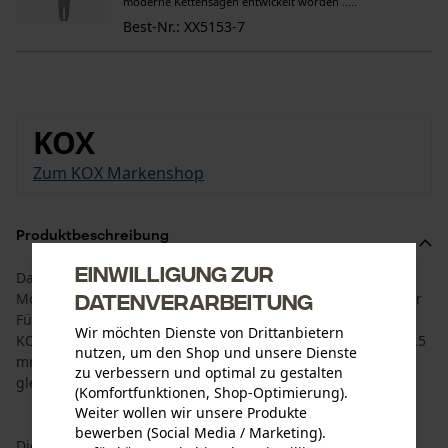
moderne Kettensägen entwickelt worden .....
Best-Nr.: XX5153-7
KOX
Zum KOX Markenshop
Produktbeschreibung
Einwilligung zur
Das Set ist auf die Standzeit von Schiene und
Datenverarbeitung
Motorsägenkette angepasst. Es besteht aus der KOX Tri-Star
Führungsschiene mit einer Schnittlänge von 43 cm und 4
Wir möchten Dienste von Drittanbietern
KOX Vollmeißel Sägeketten mit einer Treibgliedbreite von 1.5
nutzen, um den Shop und unsere Dienste
mm und 3/8” Teilung. So habe Sie die passende Ersatzkette
zu verbessern und optimal zu gestalten
gleich zur Hand.
(Komfortfunktionen, Shop-Optimierung).
Weiter wollen wir unsere Produkte
bewerben (Social Media / Marketing).
Die modernisierte KOX Tri-Star Fühurngsschiene ist für ...