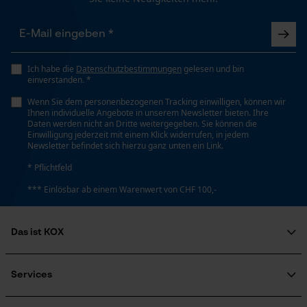
Google Maps
Häckselfunktion
Kontaktaufnahme per Chat
Nein
Ich habe die
Datenschutzbestimmungen
gelesen und bin
einverstanden. *
Marketing Cookies
Phasenwender
Wenn Sie dem personenbezogenen Tracking einwilligen, können wir
Nein
Ihnen individuelle Angebote in unserem Newsletter bieten. Ihre
Daten werden nicht an Dritte weitergegeben. Sie können die
Einwilligung jederzeit mit einem Klick widerrufen, in jedem
Newsletter befindet sich hierzu ganz unten ein Link.
Google Global Site Tag
Schrägschnitt
* Pflichtfeld
Nein
Microsoft Advertising Universal
Event Tracking
*** Einlösbar ab einem Warenwert von CHF 100,-
Survicate
Teilung
3/8"
Das ist KOX
Über uns
Soziales Engagement
Services
Treibglied Nutstärke MM
Ratgeber
1.5 mm
FAQ
KOX Harvester