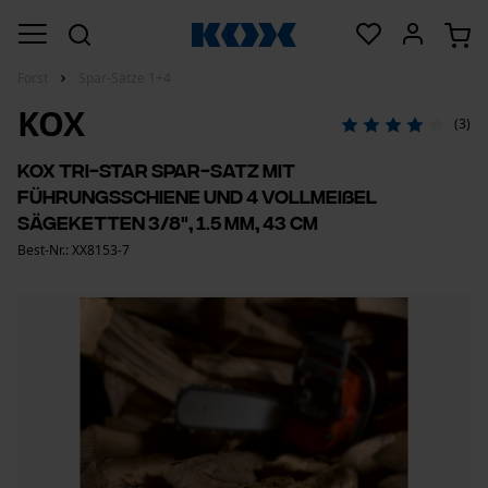
Forst
Spar-Sätze 1+4
KOX
(3)
KOX Tri-Star Spar-Satz mit
Führungsschiene und 4 Vollmeißel
Sägeketten 3/8", 1.5 mm, 43 cm
Best-Nr.: XX8153-7