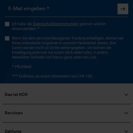
Google Maps
Leicht, Geringere Rückschlaggefahr
Kontaktaufnahme per Chat
Häckselfunktion
Ich habe die
Datenschutzbestimmungen
gelesen und bin
einverstanden. *
Nein
Marketing Cookies
Wenn Sie dem personenbezogenen Tracking einwilligen, können wir
Ihnen individuelle Angebote in unserem Newsletter bieten. Ihre
Daten werden nicht an Dritte weitergegeben. Sie können die
Phasenwender
Einwilligung jederzeit mit einem Klick widerrufen, in jedem
Newsletter befindet sich hierzu ganz unten ein Link.
Nein
Google Global Site Tag
* Pflichtfeld
Microsoft Advertising Universal
Event Tracking
*** Einlösbar ab einem Warenwert von CHF 100,-
Schrägschnitt
Survicate
Nein
Das ist KOX
Teilung
Über uns
3/8" hobby
Soziales Engagement
Services
Ratgeber
FAQ
KOX Harvester
Zertifizierte Qualität von KOX
Newsletter-Anmeldung
Zahlung