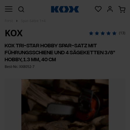
Forst
Spar-Sätze 1+4
KOX
(13)
KOX Tri-Star Hobby Spar-Satz mit
Führungsschiene und 4 Sägeketten 3/8"
Hobby, 1.3 mm, 40 cm
Best-Nr.: XX8052-7