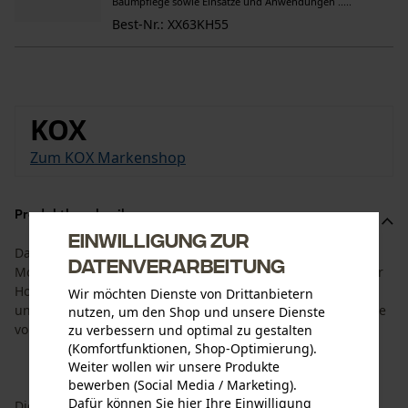
Baumpflege sowie Einsätze und Anwendungen .....
Best-Nr.: XX63KH55
KOX
Zum KOX Markenshop
Produktbeschreibung
Einwilligung zur
Das Set ist auf die Standzeit von Schiene und
Datenverarbeitung
Motorsägenkette angepasst. Es besteht aus der KOX Tri-star
Hobby Führungsschiene mit einer Schnittlänge von 40 cm
Wir möchten Dienste von Drittanbietern
und 4 KOX Halbmeißel Sägeketten mit einer Treibgliedbreite
nutzen, um den Shop und unsere Dienste
von 1.3 mm und 3/8” Hobby Teilung.
zu verbessern und optimal zu gestalten
(Komfortfunktionen, Shop-Optimierung).
Weiter wollen wir unsere Produkte
bewerben (Social Media / Marketing).
Dafür können Sie hier Ihre Einwilligung
Die KOX Tri-Star Hobby Führungsschienen eignet sich