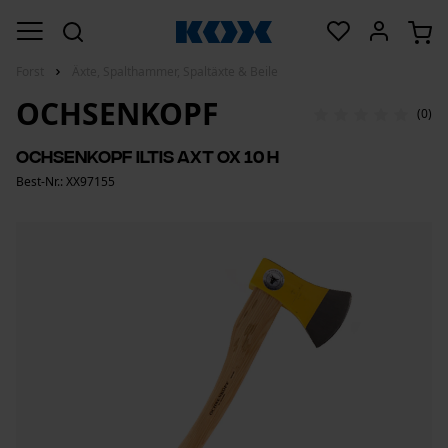
Forst
Äxte, Spalthammer, Spaltäxte & Beile
OCHSENKOPF
(0)
Ochsenkopf Iltis Axt OX 10 H
Best-Nr.: XX97155