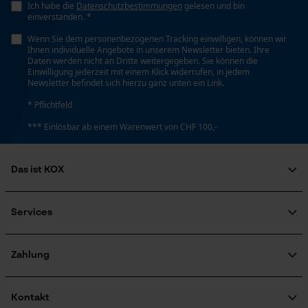
Ich habe die
Datenschutzbestimmungen
gelesen und bin
Loop54 Personalization
einverstanden. *
Stiellänge
Personalisierte Startseite
70 cm
Wenn Sie dem personenbezogenen Tracking einwilligen, können wir
Ihnen individuelle Angebote in unserem Newsletter bieten. Ihre
Gespeicherter Warenkorb
Daten werden nicht an Dritte weitergegeben. Sie können die
Einwilligung jederzeit mit einem Klick widerrufen, in jedem
Persönliche Begrüßung
Newsletter befindet sich hierzu ganz unten ein Link.
Technische Spezifikationen
Geo-IP und User Detection
* Pflichtfeld
YouTube-Videos
Stielart
*** Einlösbar ab einem Warenwert von CHF 100,-
Kuhfuß-Form
Google Maps
Kontaktaufnahme per Chat
Das ist KOX
Automatische Kettenschmierung
Über uns
Nein
Soziales Engagement
Services
Marketing Cookies
Ratgeber
FAQ
KOX Harvester
Eigenschaft
Zertifizierte Qualität von KOX
Newsletter-Anmeldung
Zahlung
Hochwertig
Retourenabwicklung
Produktrückruf
Google Global Site Tag
Kontakt
Microsoft Advertising Universal