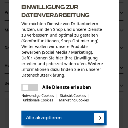
Einwilligung zur
Hoher Gebrauchswert durch das gleichbleibend dünne
Produktinformationen
Datenverarbeitung
und fast bis zum Auge gehärtete Blatt
Einfacher Nachschliff durch den Anwender möglich
Wir möchten Dienste von Drittanbietern
nutzen, um den Shop und unsere Dienste
Mit fein polierter Schneide und Schneidenschutz
Material & Pflege
Produktdetails
zu verbessern und optimal zu gestalten
(Komfortfunktionen, Shop-Optimierung).
Weiter wollen wir unsere Produkte
Aktivitätstyp
Datenblätter
bewerben (Social Media / Marketing).
Material
Fällen, Spalten
Dafür können Sie hier Ihre Einwilligung
Produktsicherheitsdatenblatt (PDF)
erteilen und jederzeit widerrufen. Weitere
Blattmaterial
Herstellerinformationen
Informationen dazu finden Sie in unserer
Stahl
Altersgruppe
Datenschutzerklärung
.
GEDORE Werkzeugfabrik GmbH & Co. KG
Erwachsener
teilen
Bewertungen
(0)
Remscheider Str. 149
Es ist ein Fehler aufgetreten. Bitte
Alle Dienste erlauben
teilen
Hauptmaterial
42899 Remscheid, Deutschland
versuchen Sie es erneut.
Notwendige Cookies
|
Statistik Cookies
|
Stahl
Mail: info@gedore.com
Anzahl Teile
Funktionale Cookies
|
Marketing Cookies
mail
0
Noch Fragen?
(0)
1 Stk
Web: -
Produkt weiterempfehlen
Unsere Experten stehen Ihnen gerne zur
Tel: +49 2191 59 69 00
Verfügung!
Material Griff
Alle akzeptieren
Nach Anzahl der Sterne filtern
Frage stellen
Holz
Artikelgewicht
Sollten Sie Fragen oder Probleme mit dem Produkt