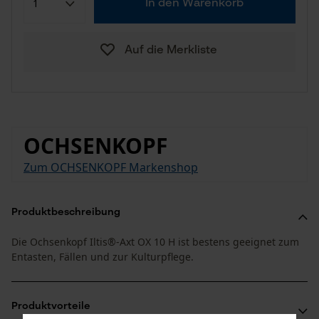
In den Warenkorb
Auf die Merkliste
OCHSENKOPF
Zum OCHSENKOPF Markenshop
Produktbeschreibung
Die Ochsenkopf Iltis®-Axt OX 10 H ist bestens geeignet zum
Entasten, Fällen und zur Kulturpflege.
Produktvorteile