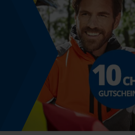
Nein
Energie & Leistung
Akku-Kapazitätsanzeige
Nein
Powerbank-Funktion
Nein
Nutzung & Gebrauch
Bedienungsart
Manuelle Steuerung