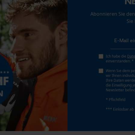
N
Nein
Personalisierte Startseite
Abonnieren Sie den
Gespeicherter Warenkorb
Sie
Persönliche Begrüßung
Geo-IP und User Detection
Akku/Batterie enthalten
YouTube-Videos
Akku/Batterien nicht im Lieferumfang enthalten
Google Maps
Ich habe die
Dat
einverstanden. *
Kontaktaufnahme per Chat
Wenn Sie dem pe
wir Ihnen individ
Ihre Daten werde
die Einwilligung 
Marketing Cookies
Newsletter befind
* Pflichtfeld
*** Einlösbar ab
Google Global Site Tag
Microsoft Advertising Universal Event
Tracking