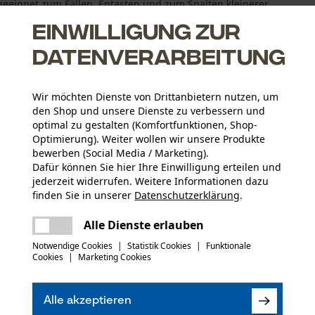
t geeignet zum Fällen, Entasten und zum Spalten kleinerer
Einwilligung zur
Datenverarbeitung
Wir möchten Dienste von Drittanbietern nutzen, um
den Shop und unsere Dienste zu verbessern und
optimal zu gestalten (Komfortfunktionen, Shop-
Optimierung). Weiter wollen wir unsere Produkte
bewerben (Social Media / Marketing).
Dafür können Sie hier Ihre Einwilligung erteilen und
Altersgruppe
jederzeit widerrufen. Weitere Informationen dazu
Erwachsener
finden Sie in unserer
Datenschutzerklärung
.
teilen
Es ist ein Fehler aufgetreten. Bitte
Alle Dienste erlauben
Hauptmaterial
versuchen Sie es erneut.
Stahl
mail
Artikelgewicht
Notwendige Cookies
|
Statistik Cookies
|
Funktionale
1696.0 g
Cookies
|
Marketing Cookies
(0)
Material Kopf
Alle akzeptieren
Stahl
Jahreszeit