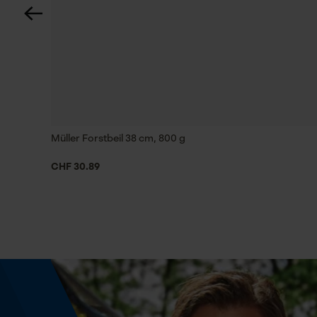
Stiellänge
60 cm
Technische Spezifikationen
Automatische Kettenschmierung
Nein
Müller Forstbeil 38 cm, 800 g
CHF 30.89
Eigenschaften Blatt
Hochwertig, Maschinell geschmiedet
Phasenwender
Nein
Werkzeuglose Kettenspannung