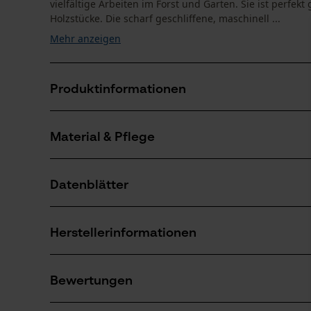
vielfältige Arbeiten im Forst und Garten. Sie ist perfek
Holzstücke. Die scharf geschliffene, maschinell ...
Mehr anzeigen
Produktinformationen
Material & Pflege
Produktdetails
Aktivitätstyp
Datenblätter
Fällen, Spalten
Material
Produktsicherheitsdatenblatt (PDF)
Blattmaterial
Herstellerinformationen
Stahl
Anzahl Teile
1 Stk
Leonhard Müller + Söhne GmbH
Bewertungen
Zellach 4
Material Griff
9413 St. Gertraud, Österreich
Holz
Branche