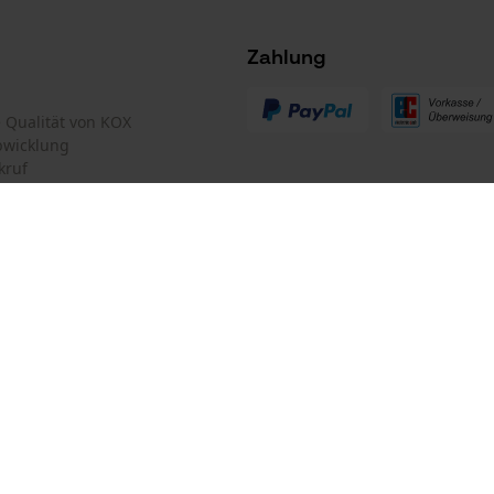
Survicate
Zahlung
te Qualität von KOX
bwicklung
kruf
mular
Oregon Tool GmbH
mular
KOX – Partner in Forst und Garte
Zentrale:
Lise-Meitner-Str. 4
iderrufen
Hersteller-Artikelnummer
D-70736 Fellbach
591
Retouren-Adresse:
Beim Erlenwäldchen 14/2