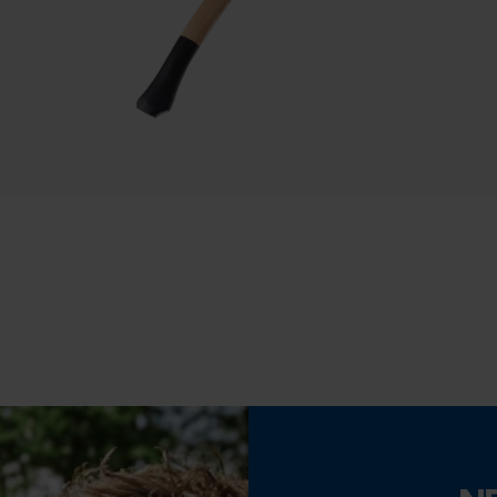
Econda Tag Manager
Statistik Cookies
Eigenschaft
Hochwertig, Maschinell geschmiedet
Econda Analytics
Mouseflow Web Analytics Tool
Häckselfunktion
Nein
Fact-Finder Tracking
Schrägschnitt
Funktionale Cookies
Nein
Loop54 Personalization
Werkzeugloser Kettenwechsel