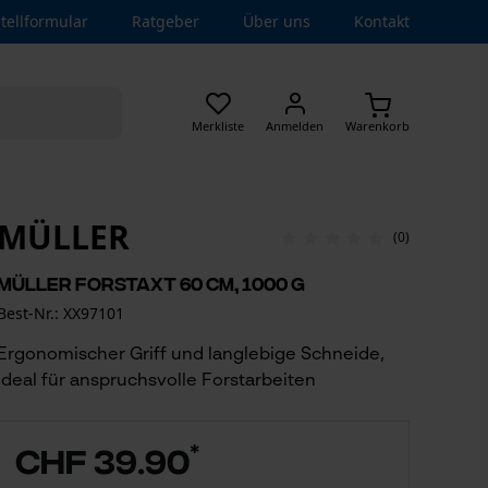
tellformular
Ratgeber
Über uns
Kontakt
Merkliste
Anmelden
Warenkorb
MÜLLER
(0)
Müller Forstaxt 60 cm, 1000 g
Best-Nr.: XX97101
Ergonomischer Griff und langlebige Schneide,
ideal für anspruchsvolle Forstarbeiten
*
CHF 39.90