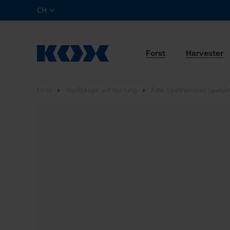
CH
Forst
Harvester
Forst
Werkzeuge und Wartung
Äxte, Spalthammer, Spaltäx