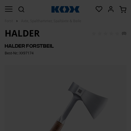
Forst
Äxte, Spalthammer, Spaltäxte & Beile
HALDER
(0)
Halder Forstbeil
Best-Nr.: XX97174