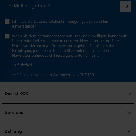
Art Griff
Loop54 Personalization
Rund-Griff
Personalisierte Startseite
Ich habe die
Datenschutzbestimmungen
gelesen und bin
einverstanden. *
Gespeicherter Warenkorb
Wenn Sie dem personenbezogenen Tracking einwilligen, können wir
Stielart
Persönliche Begrüßung
Ihnen individuelle Angebote in unserem Newsletter bieten. Ihre
Kurzstiel
Daten werden nicht an Dritte weitergegeben. Sie können die
Geo-IP und User Detection
Einwilligung jederzeit mit einem Klick widerrufen, in jedem
Newsletter befindet sich hierzu ganz unten ein Link.
YouTube-Videos
* Pflichtfeld
Automatische Kettenschmierung
Google Maps
Nein
*** Einlösbar ab einem Warenwert von CHF 100,-
Kontaktaufnahme per Chat
Das ist KOX
Eigenschaft
Robust, Scharf, Rutschsicher, Gehärtet, Geschmiedet
Marketing Cookies
Über uns
Soziales Engagement
Services
Ratgeber
Eigenschaften Blatt
FAQ
KOX Harvester
Robust, Scharf, Gehärtet, Poliert
Zertifizierte Qualität von KOX
Newsletter-Anmeldung
Zahlung
Google Global Site Tag