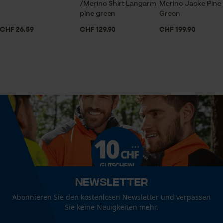
Sicherheitsausstattung
/Merino Shirt Langarm
Merino Jacke Pine
Speichern der Auswahl zur
Materialzusammensetzung
Schnittschutz
pine green
Datenverarbeitung
Green
Spezial-Vergütungsstahl, Ledergriff, Schneidschutz
CHF 26.59
CHF 129.90
Econda Tag Manager
CHF 199.90
aus Leder
Volumen
1332 cm³
Statistik Cookies
Größe & Maße
Breite Schneide
Econda Analytics
90 mm
Mouseflow Web Analytics Tool
Fact-Finder Tracking
Empfohlene Stiellänge
37 cm
Newsletter
Abonnieren Sie den kostenlosen Newsletter und verpassen
Funktionale Cookies
Sie keine Neuigkeiten mehr.
Technische Spezifikationen