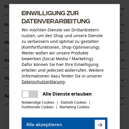
Produktvorteile
Einwilligung zur
Datenverarbeitung
Extrem robuste Ganzstahl-Ausführung
Produktinformationen
Gehärtet und scharf geschliffen
Wir möchten Dienste von Drittanbietern
Perfekt ausbalanciert für optimale Handhabung
nutzen, um den Shop und unsere Dienste
zu verbessern und optimal zu gestalten
Material & Pflege
Produktdetails
(Komfortfunktionen, Shop-Optimierung).
Weiter wollen wir unsere Produkte
bewerben (Social Media / Marketing).
Aktivitätstyp
Datenblätter
Dafür können Sie hier Ihre Einwilligung
Material
Schneiden, Spalten
erteilen und jederzeit widerrufen. Weitere
Produktsicherheitsdatenblatt (PDF)
Informationen dazu finden Sie in unserer
Blattmaterial
Herstellerinformationen
Datenschutzerklärung
.
Stahl
Altersgruppe
teilen
Herstellerdatenblatt (PDF)
Erwin Halder KG
Erwachsener
Es ist ein Fehler aufgetreten. Bitte
Alle Dienste erlauben
Bewertungen
teilen
(0)
Erwin Halder Strasse 5-9
versuchen Sie es erneut.
Notwendige Cookies
|
Statistik Cookies
|
Hauptmaterial
88480 Achstetten-Bronnen, Deutschland
Funktionale Cookies
|
Marketing Cookies
mail
Stahl
Mail: info@halder.de
Anzahl Teile
0
Noch Fragen?
(0)
1 Stk
Web: -
Produkt weiterempfehlen
Unsere Experten stehen Ihnen gerne zur
Alle akzeptieren
Tel: + 49 0739 27 00 90