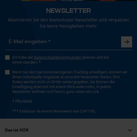
Volumen
Funktionale Cookies
1077.38 cm³
Newsletter
Abonnieren Sie den kostenlosen Newsletter und verpassen
Sie keine Neuigkeiten mehr.
Zulassungsinhaber
Loop54 Personalization
PSS Pfeiffer Sicherheitssysteme GmbH
Personalisierte Startseite
Gespeicherter Warenkorb
Ich habe die
Datenschutzbestimmungen
gelesen und bin
Technische Spezifikationen
Persönliche Begrüßung
einverstanden. *
Geo-IP und User Detection
Wenn Sie dem personenbezogenen Tracking einwilligen, können wir
Aggregatszustand
Ihnen individuelle Angebote in unserem Newsletter bieten. Ihre
Flüssig
YouTube-Videos
Daten werden nicht an Dritte weitergegeben. Sie können die
Einwilligung jederzeit mit einem Klick widerrufen, in jedem
Google Maps
Newsletter befindet sich hierzu ganz unten ein Link.
Kontaktaufnahme per Chat
* Pflichtfeld
Automatische Kettenschmierung
Nein
*** Einlösbar ab einem Warenwert von CHF 100,-
Marketing Cookies
Eigenschaft
Das ist KOX
Gründlich, Antibakteriell, Effektiv, Hygienisch,