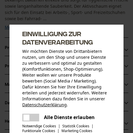
sowie langanhaltende Sauberkeit. Der Aktivschaum eignet
sich für den Einsatz bei Arbeits-, Sport- und Freizeitschuhen
sowie bei Fahrrad- ...
Mehr anzeigen
Einwilligung zur
Datenverarbeitung
Produktvorteile
Wir möchten Dienste von Drittanbietern
nutzen, um den Shop und unsere Dienste
Antibakterielle Wirkung für hygienische Frische
zu verbessern und optimal zu gestalten
Produktinformationen
(Komfortfunktionen, Shop-Optimierung).
Effektive Innenreinigung von Schuhen und Ausrüstung
Weiter wollen wir unsere Produkte
Einfache und schnelle Anwendung
bewerben (Social Media / Marketing).
Material & Pflege
Dafür können Sie hier Ihre Einwilligung
Produktdetails
erteilen und jederzeit widerrufen. Weitere
Informationen dazu finden Sie in unserer
Aktivitätstyp
Datenblätter
Datenschutzerklärung
.
Material
Reinigen
teilen
Sicherheitsdatenblätter (PDF)
Es ist ein Fehler aufgetreten. Bitte
Alle Dienste erlauben
Hauptmaterial
teilen
Herstellerinformationen
versuchen Sie es erneut.
Notwendige Cookies
|
Statistik Cookies
|
Butan, Tenside, Duftstoffe, Alkohol, Propan
Altersgruppe
Funktionale Cookies
|
Marketing Cookies
mail