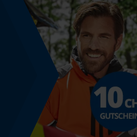
Nein
Powerbank-Funktion
Nein
Farbgebung
Farbe
Weiß-Mehrfarbig
Lagerung & Aufbewahrung
Aufbewahrungstemperatur
10-25 degC