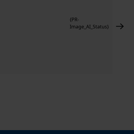
{PR-
Image_AI_Status}
Floral Imp
CHF 17.90