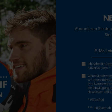
Akku/Batterien nicht im Lieferumfang enthalten
Loop54 Personalization
Personalisierte Startseite
N
Gespeicherter Warenkorb
Abonnieren Sie den
Persönliche Begrüßung
Sie
Geo-IP und User Detection
YouTube-Videos
Google Maps
Kontaktaufnahme per Chat
Ich habe die
Dat
einverstanden. *
Wenn Sie dem pe
wir Ihnen individ
Marketing Cookies
Ihre Daten werde
die Einwilligung 
Newsletter befind
* Pflichtfeld
Google Global Site Tag
*** Einlösbar ab