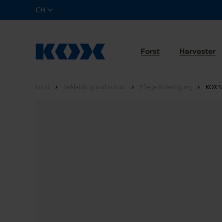
CH
Forst
Harvester
Forst
Bekleidung und Schutz
Pflege & Reinigung
KOX S