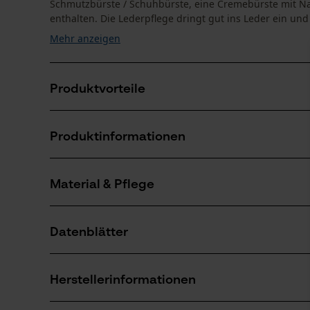
Schmutzbürste / Schuhbürste, eine Cremebürste mit Na
enthalten. Die Lederpflege dringt gut ins Leder ein und h
Mehr anzeigen
Produktvorteile
Schutz vor Schmutz und Feuchtigkeit durch Imprägn
Produktinformationen
Die Atmungsaktivität des Leders, sowie der Membran 
Das Imprägniermittel / Lederpflege farblos schützt n
Material & Pflege
Produktdetails
Aktivitätstyp
Datenblätter
Reinigen, Pflegen, Schützen, Imprägnieren
Material
Produktsicherheitsdatenblatt (PDF)
Hauptmaterial
Herstellerinformationen
Wachs
Anzahl Teile
Herstellerdatenblatt (PDF)
1 Stk