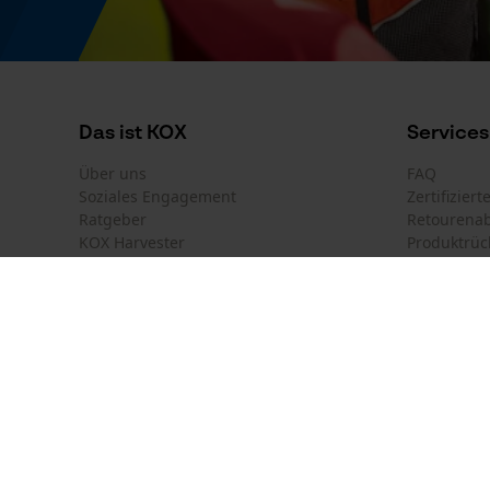
Regulatorische Hinweise
Die Informationen auf dem Produktettiket sind
GHS Gefahrenhinweis
Das ist KOX
Services
H304, H240, H336, H226
Über uns
FAQ
Soziales Engagement
Zertifizier
Ratgeber
Retourena
KOX Harvester
Produktrüc
Newsletter-Anmeldung
Land auswählen
Kontakt
GHS Klassifikation
Deutschland
France
GHS01, GHS07, GHS08
Kontaktfor
Österreich
Suisse
Bestellfor
Belgique
België
Newsletter
Nederland
Vertrag w