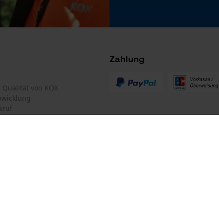
Microsoft Advertising Universal Event
Tracking
Survicate
 stets zu befolgen
GHS Gefahrenhinweis Text
Zahlung
Kann bei Verschlucken und Eindringen in die
Atemwege tödlich sein.
Erwärmung kann Explosion verursachen.
te Qualität von KOX
bwicklung
Kann Schläfrigkeit und Benommenheit
kruf
verursachen.
Flüssigkeit und Dampf entzündbar.
GHS Klassifikation Text
Explosiv
mular
Oregon Tool GmbH
Gesundheitsschädlich / Reizend
mular
KOX – Partner in Forst und Garte
Gesundheitsgefahr (langfristig)
Zentrale:
Lise-Meitner-Str. 4
iderrufen
D-70736 Fellbach