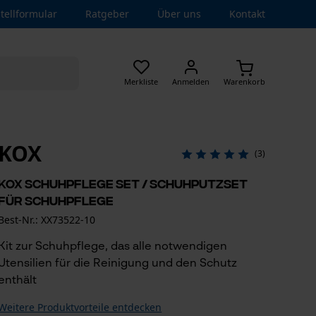
tellformular
Ratgeber
Über uns
Kontakt
Merkliste
Anmelden
Warenkorb
KOX
(3)
KOX Schuhpflege Set / Schuhputzset
für Schuhpflege
Best-Nr.: XX73522-10
Kit zur Schuhpflege, das alle notwendigen
Utensilien für die Reinigung und den Schutz
enthält
Weitere Produktvorteile entdecken