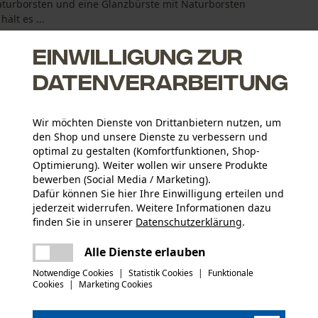
turborsten und eine Glanzbürste mit Naturborsten
ält es ...
Einwilligung zur
Datenverarbeitung
Wir möchten Dienste von Drittanbietern nutzen, um
iermittel
den Shop und unsere Dienste zu verbessern und
(z.B. Gore-Tex) bleiben bei der Lederpflege erhalten
optimal zu gestalten (Komfortfunktionen, Shop-
eues Leder und frischt altes wieder auf
Optimierung). Weiter wollen wir unsere Produkte
bewerben (Social Media / Marketing).
Dafür können Sie hier Ihre Einwilligung erteilen und
jederzeit widerrufen. Weitere Informationen dazu
finden Sie in unserer
Datenschutzerklärung
.
Altersgruppe
teilen
Erwachsener
Es ist ein Fehler aufgetreten. Bitte
Alle Dienste erlauben
versuchen Sie es erneut.
mail
Konformitätserklärung (PDF)
Notwendige Cookies
|
Statistik Cookies
|
Funktionale
Cookies
|
Marketing Cookies
Artikelgewicht
Sicherheitsdatenblätter (PDF)
400.0 g