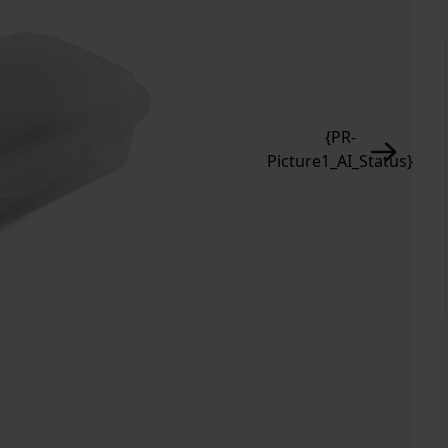
{PR-
Picture1_AI_Status}