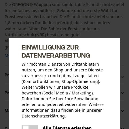
Die OREGON® Waipoua sind komfortable Schnittschutzstiefel
für einfaches bis mittleres Gelände und die erste Wahl für
Preisbewusste Verbraucher. Die Schnittschutzstiefel sind aus
1,8 mm dickem Rindleder gefertigt, dies ist besonders
widerstandsfähig. Die Sohle der Forstschuhe aus
Nitrilkautschuk (NBR) besitzt eine gute
Alterungsbeständigkeit und der Verschleiß durch Abrieb ist
Einwilligung zur
gering. ...
Datenverarbeitung
Mehr anzeigen
Wir möchten Dienste von Drittanbietern
nutzen, um den Shop und unsere Dienste
zu verbessern und optimal zu gestalten
Produktvorteile
(Komfortfunktionen, Shop-Optimierung).
Weiter wollen wir unsere Produkte
Wasserabweisend
bewerben (Social Media / Marketing).
Produktinformationen
Schnittschutzschuhe mit ergonomischem und
Dafür können Sie hier Ihre Einwilligung
gepolstertem Schaft
erteilen und jederzeit widerrufen. Weitere
Informationen dazu finden Sie in unserer
Material & Pflege
Produktdetails
Datenschutzerklärung
.
teilen
Es ist ein Fehler aufgetreten. Bitte
Aktivitätstyp
Alle Dienste erlauben
Datenblätter