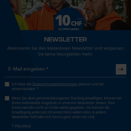
geschmeidig zu halten., Vor direkter
Zusatz Schuh Sicherheitsklasse
Lederfett fühlt sich alles bald geschmeidiger an.
SB
Sonneneinstrahlung schützen.
Man hat in den Stiefeln einen sehr sicheren Halt
vor Umknicken oder Abrutschen. Die Stiefel
Funktionale Cookies
werden empfohlen für leichtes bis mittleres
Größe & Maße
Gelände. Ich bin der Meinung das man selbst
Newsletter
Absatzhöhe
am Steilhang mit diesen Stiefeln immernoch
Loop54 Personalization
Abonnieren Sie den kostenlosen Newsletter und verpassen
3.7 cm
einen sehr sicheren Halt hat. Die Stiefel fühlen
Sie keine Neuigkeiten mehr.
Personalisierte Startseite
sich nach dem Anziehen recht schwer an. Es sind
Gespeicherter Warenkorb
halt Schnittschutzschtiefel und keine
Schafthöhe
Persönliche Begrüßung
Turnschuhe. Einziger Minuspunkt. Die
Over the Ankle
Geo-IP und User Detection
Ich habe die
Datenschutzbestimmungen
gelesen und bin
Schnürsenkel sind für meine Begriffe doch etwas
einverstanden. *
YouTube-Videos
zu reichlich bemessen. Alles in allem bekommt
Wenn Sie dem personenbezogenen Tracking einwilligen, können wir
Schaftlänge
man hier für einen doch sehr günstigen Preis
Google Maps
Ihnen individuelle Angebote in unserem Newsletter bieten. Ihre
19 cm
Daten werden nicht an Dritte weitergegeben. Sie können die
einen vollwertigen Schnittschutzschtiefel
Kontaktaufnahme per Chat
Einwilligung jederzeit mit einem Klick widerrufen, in jedem
Newsletter befindet sich hierzu ganz unten ein Link.
geliefert.
Schaftweite
* Pflichtfeld