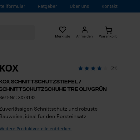
tellformular
Ratgeber
Über uns
Kontakt
Merkliste
Anmelden
Warenkorb
KOX
(21)
KOX Schnittschutzstiefel /
Schnittschutzschuhe TRE Olivgrün
Best-Nr.: XX73132
Zuverlässigen Schnittschutz und robuste
Bauweise, ideal für den Forsteinsatz
Weitere Produktvorteile entdecken