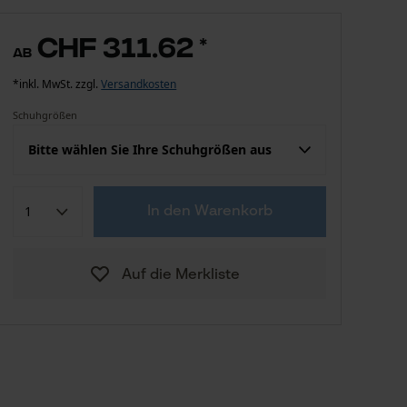
CHF 311.62
*
ab
*inkl. MwSt. zzgl.
Versandkosten
Schuhgrößen
Bitte wählen Sie Ihre Schuhgrößen aus
CHF 311.62
38
In den Warenkorb
CHF 311.62
39
Auf die Merkliste
CHF 311.62
40
CHF 311.62
41
CHF 311.62
42