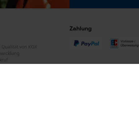
Akku/Batterien nicht im Lieferumfang enthalten
Tracking
Survicate
Zahlung
te Qualität von KOX
bwicklung
kruf
mular
Oregon Tool GmbH
mular
KOX – Partner in Forst und Garte
Zentrale:
Lise-Meitner-Str. 4
iderrufen
D-70736 Fellbach