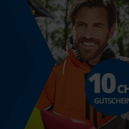
Häckselfunktion
Nein
Phasenwender
Nein
Werkzeuglose Kettenspannung
Nein
Zehenschutzkappe
Stahlkappe
Energie & Leistung
Akku-Kapazitätsanzeige