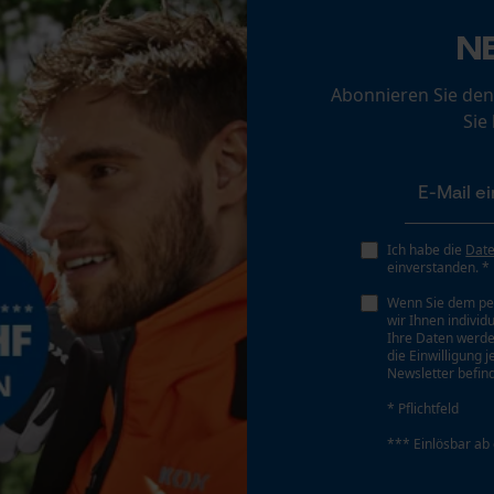
Herstellertechnologie
Loop54 Personalization
Sympatex®, VIBRAM®
N
Personalisierte Startseite
Gespeicherter Warenkorb
Abonnieren Sie den
Schrägschnitt
Persönliche Begrüßung
Sie
Nein
Geo-IP und User Detection
YouTube-Videos
Werkzeugloser Kettenwechsel
Google Maps
Nein
Ich habe die
Dat
Kontaktaufnahme per Chat
einverstanden. *
Wenn Sie dem pe
wir Ihnen individ
Ihre Daten werde
Marketing Cookies
die Einwilligung 
Newsletter befind
* Pflichtfeld
*** Einlösbar ab
Google Global Site Tag
Akku/Batterie enthalten
Microsoft Advertising Universal Event