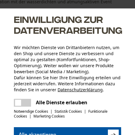
nation mit der wasserdichten und atmungsaktiven Event
Einwilligung zur
Datenverarbeitung
Wir möchten Dienste von Drittanbietern nutzen, um
nger Rindsleder
den Shop und unsere Dienste zu verbessern und
optimal zu gestalten (Komfortfunktionen, Shop-
er Schutz
Optimierung). Weiter wollen wir unsere Produkte
bewerben (Social Media / Marketing).
Dafür können Sie hier Ihre Einwilligung erteilen und
jederzeit widerrufen. Weitere Informationen dazu
Altersgruppe
finden Sie in unserer
Datenschutzerklärung
.
Erwachsener
teilen
Es ist ein Fehler aufgetreten. Bitte
Alle Dienste erlauben
Konformitätserklärung (PDF)
versuchen Sie es erneut.
Hauptmaterial
mail
Notwendige Cookies
|
Statistik Cookies
|
Funktionale
SynthetikLeder
Applikationen
Cookies
|
Marketing Cookies
Ziernähte, Logo-Aufnäher, Prägung,
Kontrastbesätze
(21)