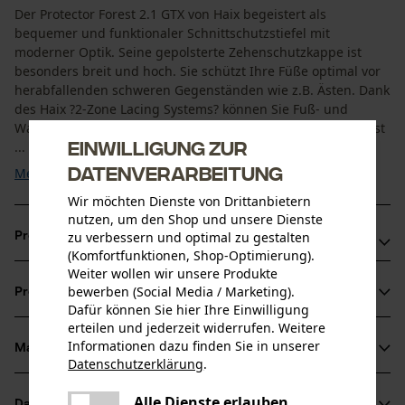
Der Protector Forest 2.1 GTX von Haix begeistert als
bequemer und funktionaler Schnittschutzstiefel mit
moderner Optik. Seine gepolsterte Zehenschutzkappe ist
besonders breit und hoch. Sie schützt Ihre Füße optimal vor
herabfallenden schweren Gegenständen wie z.B. Ästen. Dank
des Haix ?2-Zone Lacing Systems? können Sie Fuß- und
Wadenbereich unterschiedlich fest schnüren. Dadurch passt
Einwilligung zur
...
Datenverarbeitung
Mehr anzeigen
Wir möchten Dienste von Drittanbietern
nutzen, um den Shop und unsere Dienste
zu verbessern und optimal zu gestalten
Produktvorteile
(Komfortfunktionen, Shop-Optimierung).
Weiter wollen wir unsere Produkte
Schnittschutzschuhe sind atmungsaktiv und wasserdicht
bewerben (Social Media / Marketing).
Produktinformationen
durch Gore-Tex Performance
Dafür können Sie hier Ihre Einwilligung
Optimaler Klimakomfort für alle Jahreszeiten bei höchsten
erteilen und jederzeit widerrufen. Weitere
Informationen dazu finden Sie in unserer
Beanspruchungen
Material & Pflege
Produktdetails
Datenschutzerklärung
.
Vibram Sohle abriebfest und rutschsicher
teilen
Es ist ein Fehler aufgetreten. Bitte
Aktivitätstyp
Alle Dienste erlauben
Datenblätter