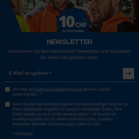
Mit einem feuchten Tuch reinigen, niemals
einweichen oder in die Waschmaschine geben.,
Schuhweite
normal, schmal, weit
Lederpflegemittel verwenden, um das Leder
Funktionale Cookies
geschmeidig zu halten., Vor direkter
Sonneneinstrahlung schützen.
Zusatz Schuh Sicherheitsklasse
Newsletter
SB, E, HRO, HI, CI, WR, WRU, SRC
Loop54 Personalization
Abonnieren Sie den kostenlosen Newsletter und verpassen
Sie keine Neuigkeiten mehr.
Personalisierte Startseite
Gespeicherter Warenkorb
Größe & Maße
Persönliche Begrüßung
Absatzhöhe
Geo-IP und User Detection
Ich habe die
Datenschutzbestimmungen
gelesen und bin
5 cm
einverstanden. *
YouTube-Videos
Wenn Sie dem personenbezogenen Tracking einwilligen, können wir
Google Maps
Ihnen individuelle Angebote in unserem Newsletter bieten. Ihre
Schafthöhe
Daten werden nicht an Dritte weitergegeben. Sie können die
Kontaktaufnahme per Chat
High Cut
Einwilligung jederzeit mit einem Klick widerrufen, in jedem
Newsletter befindet sich hierzu ganz unten ein Link.
* Pflichtfeld