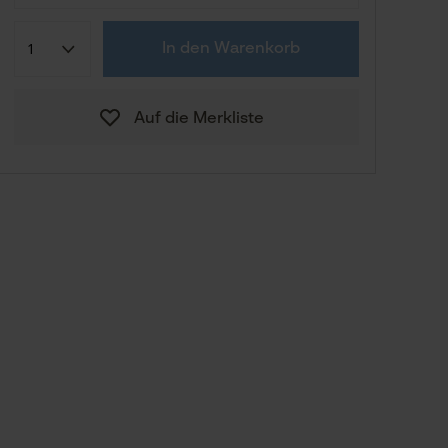
CHF 239.90
38
In den Warenkorb
CHF 239.90
39
Auf die Merkliste
40
41
43
44
46