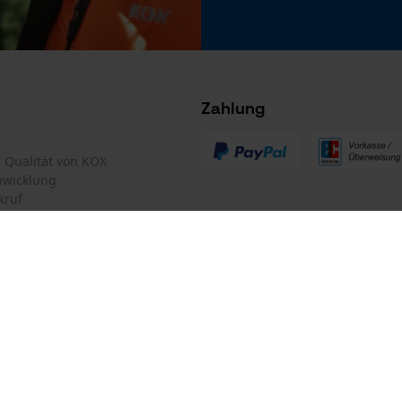
Microsoft Advertising Universal Event
Tracking
Survicate
Zahlung
 stets zu befolgen
te Qualität von KOX
bwicklung
kruf
mular
Oregon Tool GmbH
mular
KOX – Partner in Forst und Garte
Zentrale:
Lise-Meitner-Str. 4
iderrufen
D-70736 Fellbach