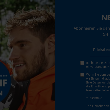
Loop54 Personalization
Personalisierte Startseite
N
Akku/Batterie enthalten
Gespeicherter Warenkorb
Akku/Batterien nicht im Lieferumfang enthalten
Abonnieren Sie den
Persönliche Begrüßung
Sie
Geo-IP und User Detection
YouTube-Videos
Google Maps
Kontaktaufnahme per Chat
Ich habe die
Dat
einverstanden. *
Wenn Sie dem pe
wir Ihnen individ
Marketing Cookies
Ihre Daten werde
die Einwilligung 
Newsletter befind
* Pflichtfeld
Google Global Site Tag
*** Einlösbar ab