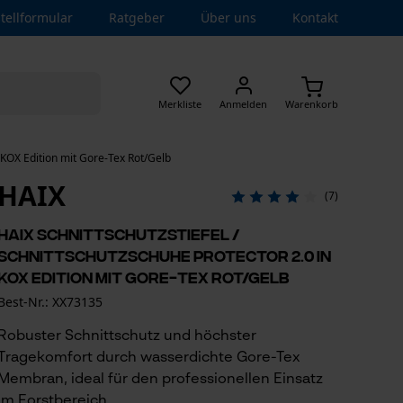
tellformular
Ratgeber
Über uns
Kontakt
Merkliste
Anmelden
Warenkorb
n KOX Edition mit Gore-Tex Rot/Gelb
HAIX
(7)
HAIX Schnittschutzstiefel /
Schnittschutzschuhe Protector 2.0 in
KOX Edition mit Gore-Tex Rot/Gelb
Best-Nr.: XX73135
Robuster Schnittschutz und höchster
Tragekomfort durch wasserdichte Gore-Tex
Membran, ideal für den professionellen Einsatz
im Forstbereich