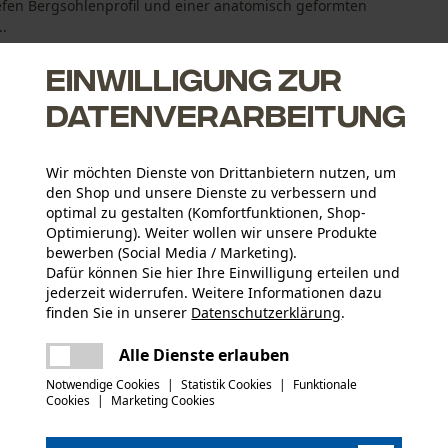
efen Bergsohlenprofil und einer anatomisch geformten
..
Einwilligung zur
Datenverarbeitung
Wir möchten Dienste von Drittanbietern nutzen, um
ngsaktiv durch Gore-Tex
den Shop und unsere Dienste zu verbessern und
optimal zu gestalten (Komfortfunktionen, Shop-
ung
Optimierung). Weiter wollen wir unsere Produkte
bewerben (Social Media / Marketing).
Dafür können Sie hier Ihre Einwilligung erteilen und
jederzeit widerrufen. Weitere Informationen dazu
finden Sie in unserer
Datenschutzerklärung
.
Altersgruppe
teilen
Erwachsener
Es ist ein Fehler aufgetreten. Bitte
Alle Dienste erlauben
versuchen Sie es erneut.
mail
Konformitätserklärung (PDF)
Notwendige Cookies
|
Statistik Cookies
|
Funktionale
Material Laufsohle
Cookies
|
Marketing Cookies
Gummiprofilsohle, Gummi
Branche
Forstwirtschaft, Garten- und Landschaftsbau,