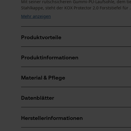
Mit seiner rutschsicheren Gummi-PU-Laufsohle, dem ti
Stahlkappe, steht der KOX Protector 2.0 Forststiefel für .
Mehr anzeigen
Produktvorteile
Schnittschutzstiefel ist wasserdicht und hoch atmu
Produktinformationen
Rutschsicher, mit Bergprofil
Forstschuhe mit Auftrittsdämpfung und Kälteisolier
Material & Pflege
Produktdetails
Aktivitätstyp
Datenblätter
Arbeiten, Schützen, Unfallvermeidung
Material
Baumusterprüfung (PDF)
Hauptmaterial
Herstellerinformationen
Leder
Anzahl Teile
1 Stk