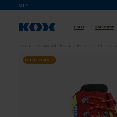
CH
Forst
Harvester
Forst
Bekleidung und Schutz
Schnittschutzstiefel / Schnitt
LETZTE CHANCE