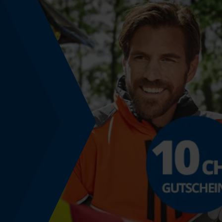
Energie & Leistung
Akku-Kapazitätsanzeige
Nein
Powerbank-Funktion
Nein
Modell & Kollektion
Modellname
Protector 2.0 KOX Edition
Montage & Befestigung