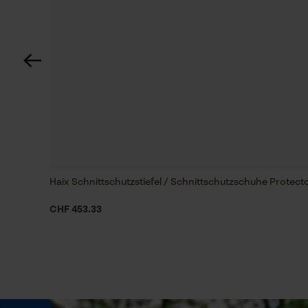
Technische Spezifikationen
Automatische Kettenschmierung
Nein
Haix Schnittschutzstiefel / Schnittschutzschuhe Protect
Häckselfunktion
Nein
CHF 453.33
Schrägschnitt
Nein