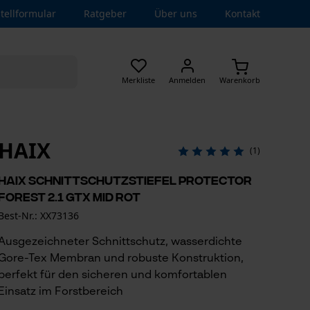
tellformular
Ratgeber
Über uns
Kontakt
Merkliste
Anmelden
Warenkorb
HAIX
(1)
HAIX Schnittschutzstiefel Protector
Forest 2.1 GTX mid rot
Best-Nr.: XX73136
Ausgezeichneter Schnittschutz, wasserdichte
Gore-Tex Membran und robuste Konstruktion,
perfekt für den sicheren und komfortablen
Einsatz im Forstbereich