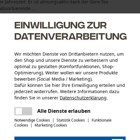
 Jahreszeit. Er ist atmungsaktiv dank der Gore-Tex-
absorbierende ...
Einwilligung zur
Datenverarbeitung
Wir möchten Dienste von Drittanbietern nutzen, um
ngsaktiv durch Gore-Tex
den Shop und unsere Dienste zu verbessern und
sätzlichen Halt
optimal zu gestalten (Komfortfunktionen, Shop-
eisolierung
Optimierung). Weiter wollen wir unsere Produkte
bewerben (Social Media / Marketing).
Dafür können Sie hier Ihre Einwilligung erteilen und
jederzeit widerrufen. Weitere Informationen dazu
finden Sie in unserer
Datenschutzerklärung
.
Altersgruppe
teilen
Erwachsener
Es ist ein Fehler aufgetreten. Bitte
Alle Dienste erlauben
versuchen Sie es erneut.
mail
Baumusterprüfung (PDF)
Notwendige Cookies
|
Statistik Cookies
|
Funktionale
Material Laufsohle
Cookies
|
Marketing Cookies
Gummiprofilsohle, Gummi
Verschlussart
Schnüren