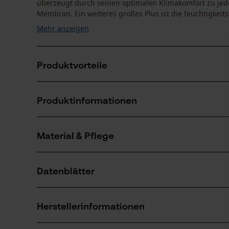
überzeugt durch seinen optimalen Klimakomfort zu jeder
Membran. Ein weiteres großes Plus ist die feuchtigkeits
Mehr anzeigen
Produktvorteile
Schnittschutzstiefel ist wasserdicht und hoch atmu
Produktinformationen
Rutschsicher, mit GRIP+ Spikes zum Eindrehen für zu
Schnittschutzschuhe mit Auftrittsdämpfung und Kält
Material & Pflege
Produktdetails
Aktivitätstyp
Datenblätter
Arbeiten, Schützen, Unfallvermeidung
Material
Produktsicherheitsdatenblatt (PDF)
Hauptmaterial
Herstellerinformationen
Leder
Anzahl Teile
Herstellerdatenblatt (PDF)
1 Stk