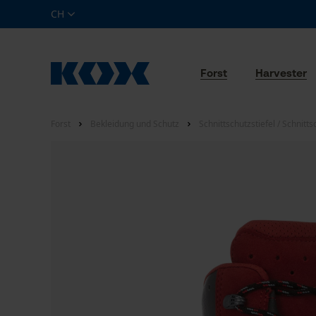
CH
Forst
Harvester
Forst
Bekleidung und Schutz
Schnittschutzstiefel / Schnitt