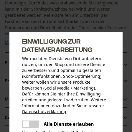
Motorsäge. Durch das wasserabweisende Stretchgewebe
kann mit der Schnittschutzhose bei Wind und Wetter
gearbeitet werden. Reflexstreifen am Unterbein der
Forsthose sorgen für gute Sichtbarkeit auch in der
Dämmerung und Dunkelheit. An der Oberschenkel-Rückseite
können ...
Einwilligung zur
Mehr anzeigen
Datenverarbeitung
Wir möchten Dienste von Drittanbietern
Produktvorteile
nutzen, um den Shop und unsere Dienste
zu verbessern und optimal zu gestalten
(Komfortfunktionen, Shop-Optimierung).
Robust und beständig gegen Kratzer und Chemikalien
Produktinformationen
Weiter wollen wir unsere Produkte
Leichtes Material mit extra langer Reißverschlussbelüftung
bewerben (Social Media / Marketing).
an beiden Beinen für optimalen Arbeitskomfort
Dafür können Sie hier Ihre Einwilligung
Volle Bewegungsfreiheit dank Stretch-Gewebe
erteilen und jederzeit widerrufen. Weitere
Material & Pflege
Produktdetails
Informationen dazu finden Sie in unserer
Datenschutzerklärung
.
teilen
Aktivitätstyp
Datenblätter
Material
Es ist ein Fehler aufgetreten. Bitte
Unfallvermeidung, Arbeiten, Schützen
Alle Dienste erlauben
teilen
versuchen Sie es erneut.
Produktsicherheitsdatenblatt (PDF)