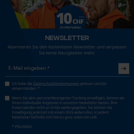
Ganzjahresartikel
Funktionale Cookies
Optik/Muster
Punkte, Zweifarbig, Farbakzente
Newsletter
Loop54 Personalization
Abonnieren Sie den kostenlosen Newsletter und verpassen
Personalisierte Startseite
Schnittschutztyp
Sie keine Neuigkeiten mehr.
Typ A
Gespeicherter Warenkorb
Persönliche Begrüßung
Schnittschutzklasse
Geo-IP und User Detection
Klasse 1 Arbeiten mit einer Kettensäge mit einer
Ich habe die
Datenschutzbestimmungen
gelesen und bin
YouTube-Videos
einverstanden. *
Kettengeschwindigkeit von bis zu 20 m/s
Google Maps
Wenn Sie dem personenbezogenen Tracking einwilligen, können wir
Ihnen individuelle Angebote in unserem Newsletter bieten. Ihre
Kontaktaufnahme per Chat
Daten werden nicht an Dritte weitergegeben. Sie können die
Taschentyp
Einwilligung jederzeit mit einem Klick widerrufen, in jedem
Newsletter befindet sich hierzu ganz unten ein Link.
Reißverschlusstaschen, Fronttaschen, Handytaschen,
Seitentaschen, Gesäßtasche, Netz- oder Mesh-
* Pflichtfeld
Marketing Cookies
Taschen, Meterstabtasche