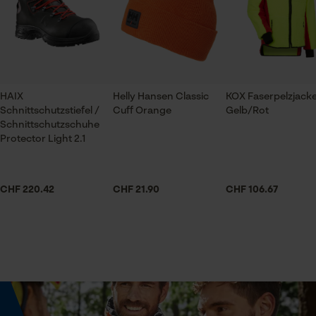
Schleudern)
Prüfung setzen von Cookies
Applikationen
Logodruck
Session ID
Pflegehinweise
Folgen Sie den Pflegehinweisen auf dem Etikett.
Speichern der Auswahl zur
Datenverarbeitung
HAIX
Helly Hansen Classic
KOX Faserpelzjack
Beinabschluss
Econda Tag Manager
Schnittschutzstiefel /
Cuff Orange
Gelb/Rot
Normaler Saum
Schnittschutzschuhe
Protector Light 2.1
Statistik Cookies
Beinform
Gerade
CHF 220.42
CHF 21.90
CHF 106.67
Bundabschluss
Econda Analytics
Elastischer Bund
Mouseflow Web Analytics Tool
Fact-Finder Tracking
Jahreszeit