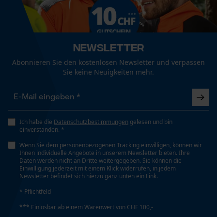
Funktionale Cookies
Technische Spezifikationen
Automatische Kettenschmierung
Newsletter
Nein
Loop54 Personalization
Abonnieren Sie den kostenlosen Newsletter und verpassen
Sie keine Neuigkeiten mehr.
Personalisierte Startseite
Eigenschaft
Gespeicherter Warenkorb
Hohe Stabilität, Hohe Schnittleistung, Lange
Persönliche Begrüßung
Lebensdauer
Geo-IP und User Detection
Ich habe die
Datenschutzbestimmungen
gelesen und bin
einverstanden. *
YouTube-Videos
Häckselfunktion
Wenn Sie dem personenbezogenen Tracking einwilligen, können wir
Google Maps
Nein
Ihnen individuelle Angebote in unserem Newsletter bieten. Ihre
Daten werden nicht an Dritte weitergegeben. Sie können die
Kontaktaufnahme per Chat
Einwilligung jederzeit mit einem Klick widerrufen, in jedem
Newsletter befindet sich hierzu ganz unten ein Link.
Phasenwender
* Pflichtfeld
Nein
Marketing Cookies
*** Einlösbar ab einem Warenwert von CHF 100,-