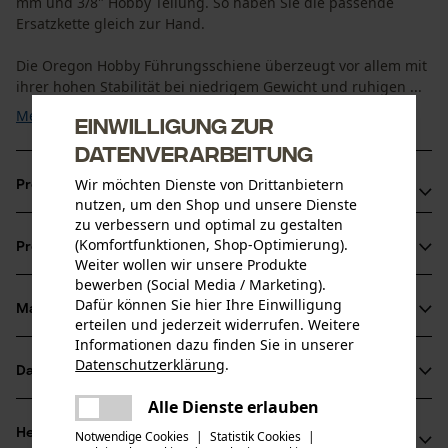
mm und 3/8" Hobby Teilung. So haben Sie die passende
Ersatzkette gleich zur Hand.
Die Oregon Hobby Führungsschiene überzeugt vor allem mit
ihrer hohen Stabilität bei niedrigem Gewicht und ruhigen ...
Mehr anzeigen
Einwilligung zur
Datenverarbeitung
Wir möchten Dienste von Drittanbietern
Produktvorteile
nutzen, um den Shop und unsere Dienste
zu verbessern und optimal zu gestalten
Höhere Schnittleistung und längere Lebensdauer von
(Komfortfunktionen, Shop-Optimierung).
Produktinformationen
Schiene und Sägekette durch eine Sperre, die das
Weiter wollen wir unsere Produkte
Schmiermittel genau dort hält, wo es gebraucht wird
bewerben (Social Media / Marketing).
Dafür können Sie hier Ihre Einwilligung
Kleinere Spitze mit einer Niete und kleinem Radius, hilft
Material & Pflege
erteilen und jederzeit widerrufen. Weitere
Produktdetails
Rückschlag-Energie zu verringern
Informationen dazu finden Sie in unserer
Rückschlag-reduziert dank abgeschrägten,
Datenschutzerklärung
.
Aktivitätstyp
Datenblätter
teilen
Material
Sägen
rampenförmigen Tiefenbegrenzern
Es ist ein Fehler aufgetreten. Bitte
Alle Dienste erlauben
Produktsicherheitsdatenblatt (PDF)
teilen
versuchen Sie es erneut.
Hauptmaterial
Herstellerinformationen
Notwendige Cookies
|
Statistik Cookies
|