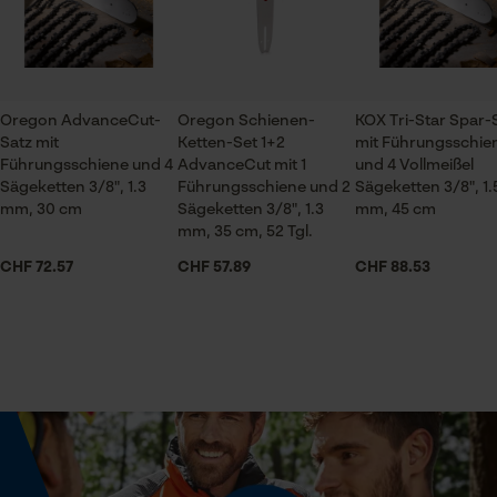
günstigen Preis
ch@kox.eu an uns wenden.
Prüfung setzen von Cookies
Jahreszeit
Session ID
Ganzjahresartikel
Speichern der Auswahl zur
Datenverarbeitung
Oregon AdvanceCut-
Oregon Schienen-
KOX Tri-Star Spar-
Satz mit
Ketten-Set 1+2
mit Führungsschie
Econda Tag Manager
Lieferumfang
Führungsschiene und 4
AdvanceCut mit 1
und 4 Vollmeißel
1 x Führungsschiene, 2 x Sägekette
Sägeketten 3/8", 1.3
Führungsschiene und 2
Sägeketten 3/8", 1.
mm, 30 cm
Sägeketten 3/8", 1.3
mm, 45 cm
mm, 35 cm, 52 Tgl.
Statistik Cookies
Volumen
CHF 72.57
CHF 57.89
CHF 88.53
92.69 in³
Econda Analytics
Größe & Maße
Mouseflow Web Analytics Tool
Schienenlänge
Fact-Finder Tracking
30 cm