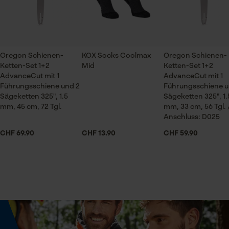
ch@kox.eu an uns wenden.
Prüfung setzen von Cookies
Lieferumfang
Session ID
1 x Führungsschiene, 2 x Sägekette
Speichern der Auswahl zur
Datenverarbeitung
Oregon Schienen-
KOX Socks Coolmax
Oregon Schienen-
Ketten-Set 1+2
Mid
Ketten-Set 1+2
Econda Tag Manager
Volumen
AdvanceCut mit 1
AdvanceCut mit 1
109.03 in³
Führungsschiene und 2
Führungsschiene u
Sägeketten 325", 1.5
Sägeketten 325", 1.
mm, 45 cm, 72 Tgl.
mm, 33 cm, 56 Tgl. 
Statistik Cookies
Anschluss: D025
Größe & Maße
CHF 69.90
CHF 13.90
CHF 59.90
Schienenlänge
38 cm
Econda Analytics
Mouseflow Web Analytics Tool
Technische Spezifikationen
Fact-Finder Tracking
Automatische Kettenschmierung