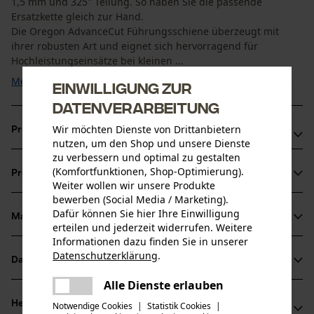
1,5 mm und 325" Teilung. So haben Sie die passende
Ersatzkette gleich zur Hand.
Die Oregon AdvanceCut Führungsschiene überzeugt mit
ihrer robusten Art und eignet sich hervorragend für
Hochleistungseinsätze bei kleinen ...
Mehr anzeigen
Einwilligung zur
Datenverarbeitung
Wir möchten Dienste von Drittanbietern
Produktvorteile
nutzen, um den Shop und unsere Dienste
zu verbessern und optimal zu gestalten
Ruhige Laufeigenschaften
(Komfortfunktionen, Shop-Optimierung).
Produktinformationen
Mit praktischer Sperre, die das Schmiermittel nicht
Weiter wollen wir unsere Produkte
entweichen lässt
bewerben (Social Media / Marketing).
Dafür können Sie hier Ihre Einwilligung
Erhöhte Lebensdauer und Schnittleistung von Kette und
Material & Pflege
erteilen und jederzeit widerrufen. Weitere
Produktdetails
Schiene
Informationen dazu finden Sie in unserer
Datenschutzerklärung
.
Aktivitätstyp
Datenblätter
teilen
Material
Sägen
Es ist ein Fehler aufgetreten. Bitte
Alle Dienste erlauben
Produktsicherheitsdatenblatt (PDF)
teilen
versuchen Sie es erneut.
Hauptmaterial
Herstellerinformationen
Notwendige Cookies
|
Statistik Cookies
|