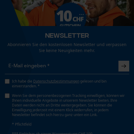
Nein
Funktionale Cookies
Eigenschaft
Robust, Lange Lebensdauer, Hohe Schnittleistung
Newsletter
Loop54 Personalization
Abonnieren Sie den kostenlosen Newsletter und verpassen
Personalisierte Startseite
Sie keine Neuigkeiten mehr.
Häckselfunktion
Gespeicherter Warenkorb
Nein
Persönliche Begrüßung
Geo-IP und User Detection
Phasenwender
Ich habe die
Datenschutzbestimmungen
gelesen und bin
YouTube-Videos
Nein
einverstanden. *
Google Maps
Wenn Sie dem personenbezogenen Tracking einwilligen, können wir
Ihnen individuelle Angebote in unserem Newsletter bieten. Ihre
Kontaktaufnahme per Chat
Daten werden nicht an Dritte weitergegeben. Sie können die
Schrägschnitt
Einwilligung jederzeit mit einem Klick widerrufen, in jedem
Nein
Newsletter befindet sich hierzu ganz unten ein Link.
* Pflichtfeld
Marketing Cookies
*** Einlösbar ab einem Warenwert von CHF 100,-