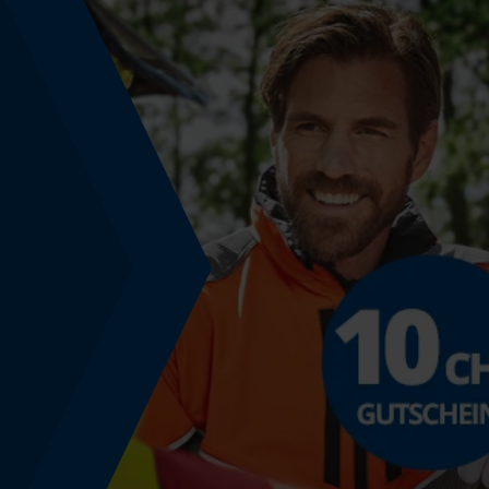
Nutzung & Gebrauch
Bedienungsart
Manuelle Steuerung
Farbgebung
Farbe
Rot
Modell & Kollektion
Modellname
B1 Q90405