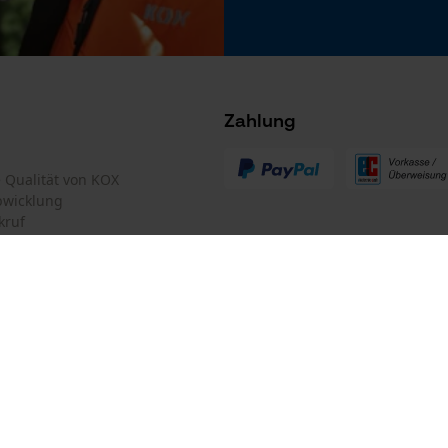
Microsoft Advertising Universal Event
Tracking
Survicate
Zahlung
te Qualität von KOX
bwicklung
kruf
mular
Oregon Tool GmbH
mular
KOX – Partner in Forst und Garte
Zentrale:
Lise-Meitner-Str. 4
iderrufen
D-70736 Fellbach