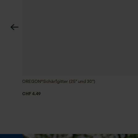
Nein
OREGON® Feilbock
Schrägschnitt
Nein
OREGON® Feilbock
Werkzeugloser Kettenwechsel
Nein
Weitere Bewertungen anzeigen
OREGON®Schärfgitter (25° und 30°)
Energie & Leistung
CHF 4.49
Akku-Kapazitätsanzeige
Nein
Powerbank-Funktion
Nein