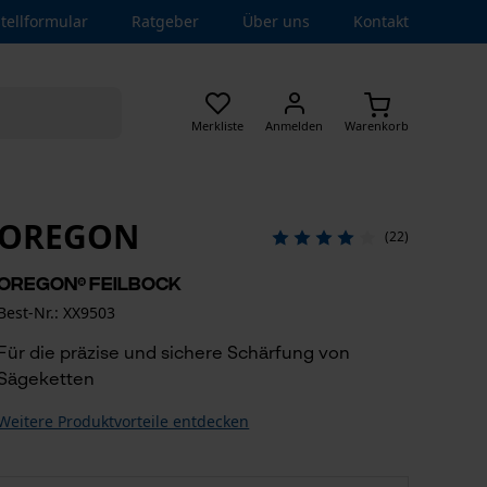
tellformular
Ratgeber
Über uns
Kontakt
Merkliste
Anmelden
Warenkorb
OREGON
(22)
OREGON® Feilbock
Best-Nr.: XX9503
Für die präzise und sichere Schärfung von
Sägeketten
Weitere Produktvorteile entdecken