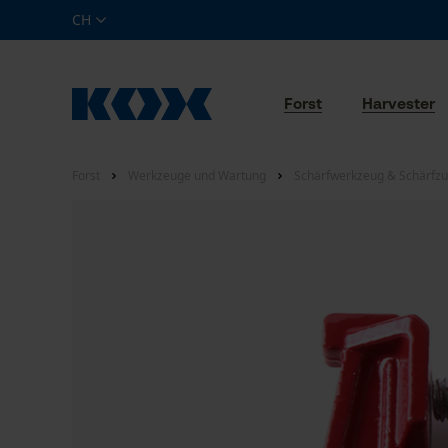
CH
Forst
Harvester
Forst
Werkzeuge und Wartung
Schärfwerkzeug & Schärfz