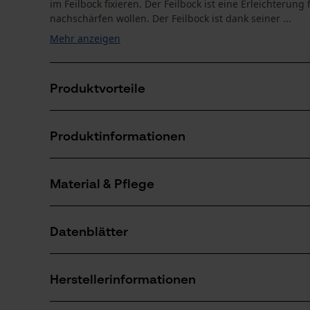
im Feilbock fixieren. Der Feilbock ist eine Erleichterung
nachschärfen wollen. Der Feilbock ist dank seiner ...
Mehr anzeigen
Produktvorteile
Praktisches Hilfsgerät zum Schärfen der Motorsägen
Produktinformationen
Der Feilbock wird einfach in einen Baumstamm eing
Material & Pflege
Produktdetails
Aktivitätstyp
Datenblätter
Wartung
Material
Herstellerdatenblatt (PDF)
Hauptmaterial
Herstellerinformationen
Stahl
Anzahl Teile
1 Stk