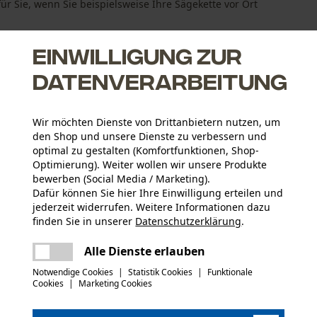
 für Sie, wenn Sie beispielsweise Ihre Sägekette vor Ort
Einwilligung zur
Datenverarbeitung
Wir möchten Dienste von Drittanbietern nutzen, um
kette vor Ort
den Shop und unsere Dienste zu verbessern und
eschlagen und die Führungsschiene eingespannt
optimal zu gestalten (Komfortfunktionen, Shop-
Optimierung). Weiter wollen wir unsere Produkte
bewerben (Social Media / Marketing).
Dafür können Sie hier Ihre Einwilligung erteilen und
jederzeit widerrufen. Weitere Informationen dazu
finden Sie in unserer
Datenschutzerklärung
.
Altersgruppe
teilen
Erwachsener
Es ist ein Fehler aufgetreten. Bitte
Alle Dienste erlauben
versuchen Sie es erneut.
mail
Notwendige Cookies
|
Statistik Cookies
|
Funktionale
Oberflächenbeschichtung
Cookies
|
Marketing Cookies
Glanzbeschichtung, Lackierte Oberfläche
Artikelgewicht
380.0 g