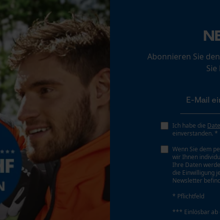
Loop54 Personalization
Personalisierte Startseite
N
Gespeicherter Warenkorb
Abonnieren Sie den
Persönliche Begrüßung
Sie
Geo-IP und User Detection
YouTube-Videos
Google Maps
Kontaktaufnahme per Chat
Ich habe die
Dat
einverstanden. *
Wenn Sie dem pe
wir Ihnen individ
Marketing Cookies
Ihre Daten werde
die Einwilligung 
Newsletter befind
* Pflichtfeld
Google Global Site Tag
*** Einlösbar ab