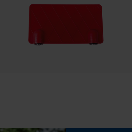
Nein
Speichern der Auswahl zur
Datenverarbeitung
Econda Tag Manager
Werkzeuglose Kettenspannung
Nein
Statistik Cookies
Econda Analytics
Mouseflow Web Analytics Tool
Fact-Finder Tracking
Akku/Batterie enthalten
Akku/Batterien nicht im Lieferumfang enthalten
Funktionale Cookies