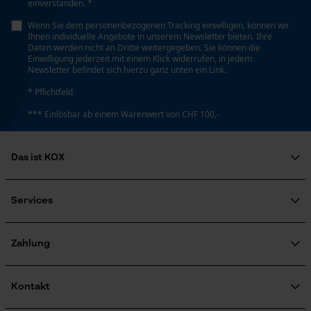
einverstanden. *
Loop54 Personalization
Kopflänge
20 cm
Wenn Sie dem personenbezogenen Tracking einwilligen, können wir
Personalisierte Startseite
Ihnen individuelle Angebote in unserem Newsletter bieten. Ihre
Daten werden nicht an Dritte weitergegeben. Sie können die
Gespeicherter Warenkorb
Einwilligung jederzeit mit einem Klick widerrufen, in jedem
Newsletter befindet sich hierzu ganz unten ein Link.
Persönliche Begrüßung
Länge Griff
59 cm
* Pflichtfeld
Geo-IP und User Detection
*** Einlösbar ab einem Warenwert von CHF 100,-
YouTube-Videos
Google Maps
Stiellänge
61.5 cm
Das ist KOX
Kontaktaufnahme per Chat
Über uns
Soziales Engagement
Services
Technische Spezifikationen
Ratgeber
Marketing Cookies
FAQ
KOX Harvester
Stielart
Zertifizierte Qualität von KOX
Newsletter-Anmeldung
Zahlung
Kurzstiel
Retourenabwicklung
Produktrückruf
Google Global Site Tag
Kontakt
Microsoft Advertising Universal
Automatische Kettenschmierung