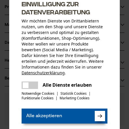
Einwilligung zur
Produktinformationen
Datenverarbeitung
Wir möchten Dienste von Drittanbietern
Material & Pflege
nutzen, um den Shop und unsere Dienste
Produktdetails
zu verbessern und optimal zu gestalten
(Komfortfunktionen, Shop-Optimierung).
Aktivitätstyp
Datenblätter
Weiter wollen wir unsere Produkte
Material
Heben, Wenden
bewerben (Social Media / Marketing).
Produktsicherheitsdatenblatt (PDF)
Dafür können Sie hier Ihre Einwilligung
Blattmaterial
Herstellerinformationen
erteilen und jederzeit widerrufen. Weitere
Stahl
Informationen dazu finden Sie in unserer
Altersgruppe
Prüfbericht (PDF)
Datenschutzerklärung
.
Stubai ZMV GmbH
Erwachsener
teilen
Bewertungen
(1)
Dr. Kofler-Straße 1
Es ist ein Fehler aufgetreten. Bitte
Alle Dienste erlauben
Hauptmaterial
6166 Fulpmes, Österreich
teilen
versuchen Sie es erneut.
Stahl
Notwendige Cookies
|
Statistik Cookies
|
Mail: office@stubai.com
Anzahl Teile
Funktionale Cookies
|
Marketing Cookies
mail
5.0
Noch Fragen?
(1)
1 Stk
Web: -
Produkt weiterempfehlen
Unsere Experten stehen Ihnen gerne zur
Tel: + 43 0522 56 96 00
Verfügung!
Material Griff
Alle akzeptieren
Nach Anzahl der Sterne filtern
Frage stellen
Kunststoff
Artikelgewicht
Sollten Sie Fragen oder Probleme mit dem Produkt
680.0 g
haben oder Mängel feststellen, können Sie sich gerne