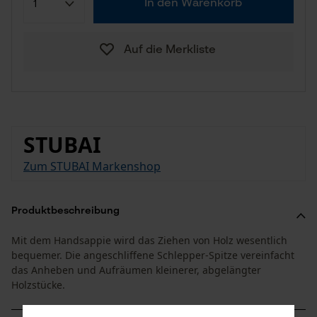
In den Warenkorb
Auf die Merkliste
STUBAI
Zum STUBAI Markenshop
Produktbeschreibung
Mit dem Handsappie wird das Ziehen von Holz wesentlich
bequemer. Die angeschliffene Schlepper-Spitze vereinfacht
das Anheben und Aufräumen kleinerer, abgelängter
Holzstücke.