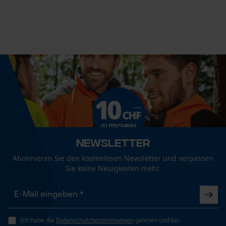
Econda Tag Manager
Größe & Maße
Durchmesser Auge
Statistik Cookies
12 mm
Durchmesser Stiel
26 mm
Econda Analytics
Mouseflow Web Analytics Tool
Empfohlene Stiellänge
Newsletter
Fact-Finder Tracking
61.5 cm
Abonnieren Sie den kostenlosen Newsletter und verpassen
Sie keine Neuigkeiten mehr.
Kopfgewicht
Funktionale Cookies
180 g
Ich habe die
Datenschutzbestimmungen
gelesen und bin