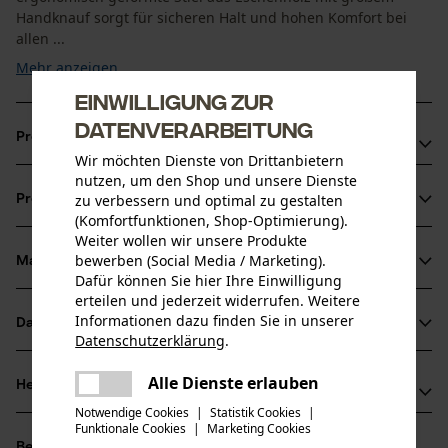
Handknauf sorgt für sicheren Halt und hohen Komfort bei
allen ...
Mehr anzeigen
Einwilligung zur
Datenverarbeitung
Produktvorteile
Wir möchten Dienste von Drittanbietern
nutzen, um den Shop und unsere Dienste
Drehen und Wenden von schwächerem Holz
zu verbessern und optimal zu gestalten
Produktinformationen
Handbeil zum Abschlagen von kleineren Ästen
(Komfortfunktionen, Shop-Optimierung).
Weiter wollen wir unsere Produkte
bewerben (Social Media / Marketing).
Material & Pflege
Produktdetails
Dafür können Sie hier Ihre Einwilligung
erteilen und jederzeit widerrufen. Weitere
Aktivitätstyp
Informationen dazu finden Sie in unserer
Datenblätter
Material
Heben, Wenden
Datenschutzerklärung
.
teilen
Produktsicherheitsdatenblatt (PDF)
Es ist ein Fehler aufgetreten. Bitte
Blattmaterial
Alle Dienste erlauben
Herstellerinformationen
teilen
versuchen Sie es erneut.
Stahl
Altersgruppe
Bedienungsanleitung (PDF)
Notwendige Cookies
|
Statistik Cookies
|
Funktionale Cookies
|
Marketing Cookies
Leonhard Müller + Söhne GmbH
mail
Erwachsener
Bewertungen
(7)