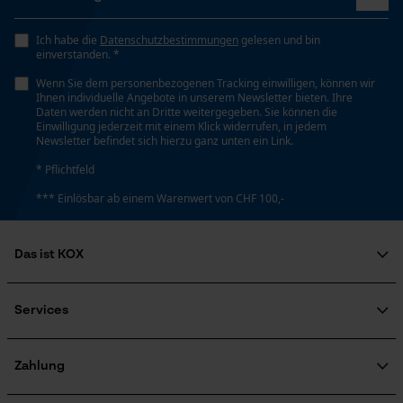
Volumen
Loop54 Personalization
0.48 hl
Ich habe die
Datenschutzbestimmungen
gelesen und bin
einverstanden. *
Personalisierte Startseite
Wenn Sie dem personenbezogenen Tracking einwilligen, können wir
Gespeicherter Warenkorb
Ihnen individuelle Angebote in unserem Newsletter bieten. Ihre
Technische Spezifikationen
Daten werden nicht an Dritte weitergegeben. Sie können die
Persönliche Begrüßung
Einwilligung jederzeit mit einem Klick widerrufen, in jedem
Newsletter befindet sich hierzu ganz unten ein Link.
Geo-IP und User Detection
Aggregatszustand
Flüssig
* Pflichtfeld
YouTube-Videos
*** Einlösbar ab einem Warenwert von CHF 100,-
Google Maps
Automatische Kettenschmierung
Kontaktaufnahme per Chat
Nein
Das ist KOX
Über uns
Marketing Cookies
Soziales Engagement
Services
Eigenschaft
Ratgeber
Hochqualitativ, Optimale Viskosität, Verschleißschutz,
FAQ
KOX Harvester
Gute Kälteeigenschaften
Zertifizierte Qualität von KOX
Newsletter-Anmeldung
Zahlung
Retourenabwicklung
Google Global Site Tag