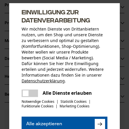
Produktvorteile
Einwilligung zur
Optimale Viskosität
Datenverarbeitung
Produktinformationen
Hervorragender Verschleißschutz
Wir möchten Dienste von Drittanbietern
Gute Kälteeigenschaften, sommer- und wintertauglich
nutzen, um den Shop und unsere Dienste
zu verbessern und optimal zu gestalten
Material & Pflege
Produktdetails
(Komfortfunktionen, Shop-Optimierung).
Weiter wollen wir unsere Produkte
Aktivitätstyp
bewerben (Social Media / Marketing).
Datenblätter
Material
Schmieren, Schützen
Dafür können Sie hier Ihre Einwilligung
erteilen und jederzeit widerrufen. Weitere
Produktsicherheitsdatenblatt (PDF)
Informationen dazu finden Sie in unserer
Hauptmaterial
Herstellerinformationen
Datenschutzerklärung
.
Öle
Altersgruppe
Herstellerdatenblatt (PDF)
teilen
Hersteller
Erwachsener
Es ist ein Fehler aufgetreten. Bitte
Alle Dienste erlauben
Bewertungen
(17)
Oregon Tool GmbH
teilen
Sicherheitsdatenblätter (PDF)
versuchen Sie es erneut.
Notwendige Cookies
|
Statistik Cookies
|
Material Hinweis
Lise-Meitner-Str. 4
Funktionale Cookies
|
Marketing Cookies
mail
Optimale Viskosität
70736 Fellbach, Deutschland
Anzahl Teile
Mail: info@kox.eu
4.8
Noch Fragen?
(17)
1 Stk
Produkt weiterempfehlen
Unsere Experten stehen Ihnen gerne zur
Web: www.kox.eu
Alle akzeptieren
Verfügung!
Materialzusammensetzung