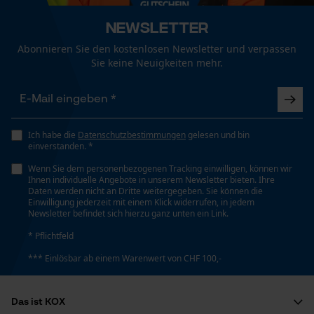
Funktionale Cookies
Viskositätsklasse
Newsletter
ISO 68
Abonnieren Sie den kostenlosen Newsletter und verpassen
Sie keine Neuigkeiten mehr.
Loop54 Personalization
Personalisierte Startseite
Technische Spezifikationen
Gespeicherter Warenkorb
Aggregatszustand
Persönliche Begrüßung
Ich habe die
Datenschutzbestimmungen
gelesen und bin
Flüssig
einverstanden. *
Geo-IP und User Detection
Wenn Sie dem personenbezogenen Tracking einwilligen, können wir
YouTube-Videos
Ihnen individuelle Angebote in unserem Newsletter bieten. Ihre
Automatische Kettenschmierung
Daten werden nicht an Dritte weitergegeben. Sie können die
Google Maps
Einwilligung jederzeit mit einem Klick widerrufen, in jedem
Nein
Newsletter befindet sich hierzu ganz unten ein Link.
Kontaktaufnahme per Chat
* Pflichtfeld
Eigenschaft
*** Einlösbar ab einem Warenwert von CHF 100,-
Hochwertig, Optimale Viskosität, Verschleißschutz,
Marketing Cookies
Biologisch Abbaubar, Gute Kälteeigenschaften
Das ist KOX