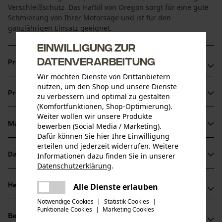
Verschleißschutz. Das Haftöl von Oregon sorgt für eine gute
Schmierung von Ihrer Motorsäge und ist für den
ganzjährigen Einsatz geeignet.
Einwilligung zur
Datenverarbeitung
Produktvorteile
Wir möchten Dienste von Drittanbietern
Biologisch schnell abbaubares Kettenöl
nutzen, um den Shop und unsere Dienste
Produktinformationen
zu verbessern und optimal zu gestalten
Hervorragender Verschleißschutz
(Komfortfunktionen, Shop-Optimierung).
Gute Kälteeigenschaften, dadurch sommer- und
Weiter wollen wir unsere Produkte
wintertauglich
Material & Pflege
bewerben (Social Media / Marketing).
Produktdetails
Dafür können Sie hier Ihre Einwilligung
erteilen und jederzeit widerrufen. Weitere
Aktivitätstyp
Datenblätter
Informationen dazu finden Sie in unserer
Material
Schmieren, Schützen
Datenschutzerklärung
.
teilen
Produktsicherheitsdatenblatt (PDF)
Hauptmaterial
Es ist ein Fehler aufgetreten. Bitte
Alle Dienste erlauben
Herstellerinformationen
teilen
Öle
versuchen Sie es erneut.
Altersgruppe
Herstellerdatenblatt (PDF)
Notwendige Cookies
|
Statistik Cookies
|
Hersteller
Erwachsener
Funktionale Cookies
|
Marketing Cookies
mail
Bewertungen
(9)
Oregon Tool GmbH