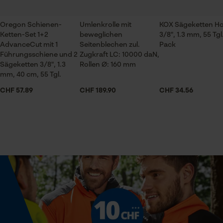
Prüfung setzen von Cookies
gutes Oel
Inhalt
bin sehr zufrieden damit
20 l
Session ID
Oregon Schienen-
Umlenkrolle mit
KOX Sägeketten H
Speichern der Auswahl zur
Ketten-Set 1+2
beweglichen
3/8", 1.3 mm, 55 Tgl
Datenverarbeitung
AdvanceCut mit 1
Seitenblechen zul.
Pack
Jahreszeit
Führungsschiene und 2
Zugkraft LC: 10000 daN,
Econda Tag Manager
Ganzjahresartikel
Oregon Bio Sägeketten-Haftöl 20L
Sägeketten 3/8", 1.3
Rollen Ø: 160 mm
mm, 40 cm, 55 Tgl.
seit jahren zufrieden
CHF 57.89
CHF 189.90
CHF 34.56
Statistik Cookies
Konsistenz
Öl
Weitere Bewertungen anzeigen
Lieferumfang
Econda Analytics
1 x Kanister 20L
Mouseflow Web Analytics Tool
Fact-Finder Tracking
Viskosität
70 mm²/s