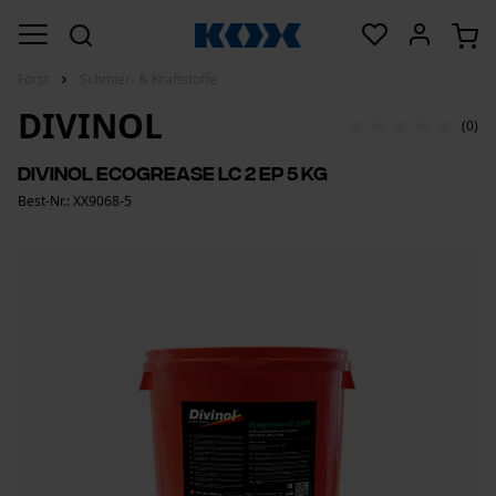
Forst
Schmier- & Kraftstoffe
DIVINOL
(0)
Divinol Ecogrease LC 2 EP 5 KG
Best-Nr.: XX9068-5