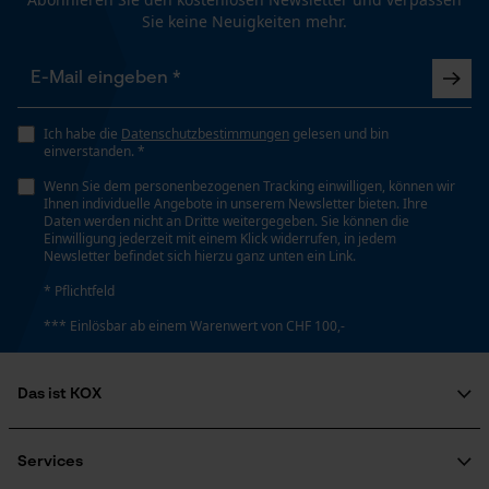
Funktionale Cookies
Sie keine Neuigkeiten mehr.
Technische Spezifikationen
Loop54 Personalization
Automatische Kettenschmierung
Personalisierte Startseite
Nein
Ich habe die
Datenschutzbestimmungen
gelesen und bin
einverstanden. *
Gespeicherter Warenkorb
Wenn Sie dem personenbezogenen Tracking einwilligen, können wir
Persönliche Begrüßung
Ihnen individuelle Angebote in unserem Newsletter bieten. Ihre
Füllmenge
Daten werden nicht an Dritte weitergegeben. Sie können die
Geo-IP und User Detection
5 l
Einwilligung jederzeit mit einem Klick widerrufen, in jedem
Newsletter befindet sich hierzu ganz unten ein Link.
YouTube-Videos
* Pflichtfeld
Google Maps
Häckselfunktion
*** Einlösbar ab einem Warenwert von CHF 100,-
Nein
Kontaktaufnahme per Chat
Das ist KOX
Phasenwender
Marketing Cookies
Nein
Über uns
Soziales Engagement
Services
Ratgeber