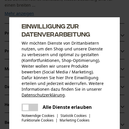
einen breiten ...
Mehr anzeigen
Einwilligung zur
Datenverarbeitung
Produktvorteile
Wir möchten Dienste von Drittanbietern
Biologisch abbaubar in Anlehnung an DIN EN 16807 (OECD
nutzen, um den Shop und unsere Dienste
Produktinformationen
301 B >50%)
zu verbessern und optimal zu gestalten
(Komfortfunktionen, Shop-Optimierung).
Wasser- und oxidationsbeständig
Weiter wollen wir unsere Produkte
Ausgeprägte Walkstabilität
Material & Pflege
bewerben (Social Media / Marketing).
Produktdetails
Dafür können Sie hier Ihre Einwilligung
erteilen und jederzeit widerrufen. Weitere
Aktivitätstyp
Datenblätter
Informationen dazu finden Sie in unserer
Material
Schmieren, Schützen
Datenschutzerklärung
.
Produktsicherheitsdatenblatt (PDF)
teilen
Hauptmaterial
Herstellerinformationen
Es ist ein Fehler aufgetreten. Bitte
Alle Dienste erlauben
Öle
teilen
Altersgruppe
versuchen Sie es erneut.
Konformitätserklärung (PDF)
Notwendige Cookies
|
Statistik Cookies
|
Zeller+ Gmelin Gmbh & Co. KG
Erwachsener
Funktionale Cookies
|
Marketing Cookies
mail
Bewertungen
(0)
Schlossstraße 20
Sicherheitsdatenblätter (PDF)