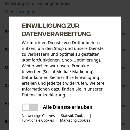
Belastungen für ein angenehmes ...
Mehr anzeigen
Einwilligung zur
Datenverarbeitung
Produktvorteile
Wir möchten Dienste von Drittanbietern
Schnell: Der neugestaltete Schneider ist schärfer und
nutzen, um den Shop und unsere Dienste
Produktinformationen
für maximale Leistung optimiert
zu verbessern und optimal zu gestalten
Weniger Kraftaufwand: Die PowerCut Kette zieht sich
(Komfortfunktionen, Shop-Optimierung).
Weiter wollen wir unsere Produkte
selbst weiter in den Schnitt und reduziert so den
Material & Pflege
bewerben (Social Media / Marketing).
Produktdetails
erforderlichen Kraftaufwand erheblich
Dafür können Sie hier Ihre Einwilligung
Leistungsstark: Effiziente Kraftübertragung der Säge in
erteilen und jederzeit widerrufen. Weitere
Aktivitätstyp
Datenblätter
Informationen dazu finden Sie in unserer
hervorragende Schnittleistung
Material
Sägen
Datenschutzerklärung
.
Herstellerdatenblatt (PDF)
teilen
Hauptmaterial
Herstellerinformationen
Es ist ein Fehler aufgetreten. Bitte
Alle Dienste erlauben
Stahl
teilen
Altersgruppe
versuchen Sie es erneut.
Notwendige Cookies
|
Statistik Cookies
|
Hersteller
Erwachsener
Funktionale Cookies
|
Marketing Cookies
mail
Bewertungen
(0)
Oregon Tool, Inc.
Oberflächenbeschichtung
4909 SE International Way