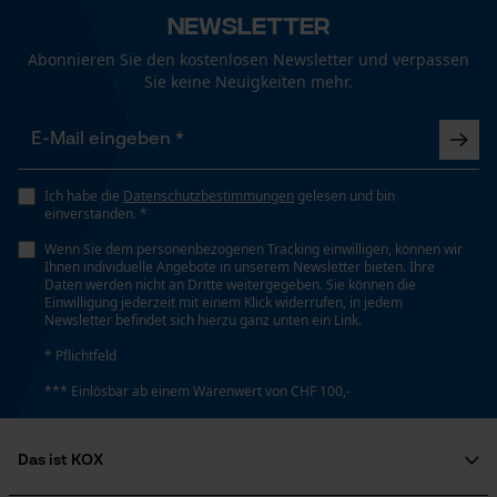
Newsletter
Abonnieren Sie den kostenlosen Newsletter und verpassen
Schienenlänge
Sie keine Neuigkeiten mehr.
Loop54 Personalization
45 cm
Personalisierte Startseite
Gespeicherter Warenkorb
Technische Spezifikationen
Ich habe die
Datenschutzbestimmungen
Persönliche Begrüßung
gelesen und bin
einverstanden. *
Geo-IP und User Detection
Automatische Kettenschmierung
Wenn Sie dem personenbezogenen Tracking einwilligen, können wir
Nein
Ihnen individuelle Angebote in unserem Newsletter bieten. Ihre
YouTube-Videos
Daten werden nicht an Dritte weitergegeben. Sie können die
Einwilligung jederzeit mit einem Klick widerrufen, in jedem
Google Maps
Newsletter befindet sich hierzu ganz unten ein Link.
Kontaktaufnahme per Chat
Einstanzung Treibglied
* Pflichtfeld
22
*** Einlösbar ab einem Warenwert von CHF 100,-
Marketing Cookies
Einstellung Jolly
Das ist KOX
55 deg