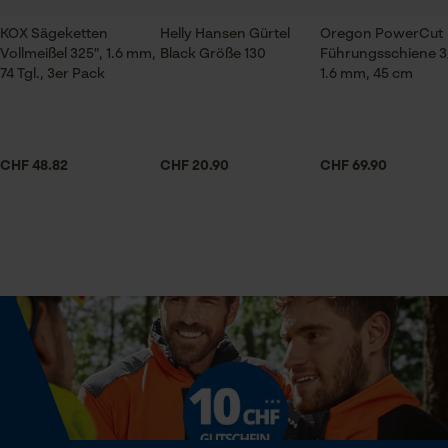
Handwerk, Landwirtschaft
Session ID
KOX Sägeketten
Helly Hansen Gürtel
Oregon PowerCut
Vollmeißel 325", 1.6 mm,
Black Größe 130
Führungsschiene 3
Speichern der Auswahl zur
Datenverarbeitung
74 Tgl., 3er Pack
1.6 mm, 45 cm
Jahreszeit
Econda Tag Manager
Ganzjahresartikel
CHF 48.82
CHF 20.90
CHF 69.90
Statistik Cookies
Lieferumfang
1 x Sägekette
Volumen
0.35 dm³
Econda Analytics
Mouseflow Web Analytics Tool
Fact-Finder Tracking
Größe & Maße
Ergebender Brustwinkel
Funktionale Cookies
85 deg