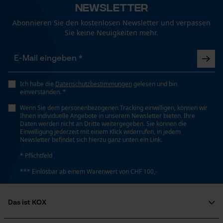
Newsletter
Technische Spezifikationen
Abonnieren Sie den kostenlosen Newsletter und verpassen
Sie keine Neuigkeiten mehr.
Loop54 Personalization
Automatische Kettenschmierung
Nein
Personalisierte Startseite
Gespeicherter Warenkorb
Ich habe die
Datenschutzbestimmungen
gelesen und bin
Persönliche Begrüßung
Eigenschaft
einverstanden. *
Modern, Scharf, Lange Lebensdauer, Hohe Standzeit
Geo-IP und User Detection
Wenn Sie dem personenbezogenen Tracking einwilligen, können wir
Ihnen individuelle Angebote in unserem Newsletter bieten. Ihre
YouTube-Videos
Daten werden nicht an Dritte weitergegeben. Sie können die
Einwilligung jederzeit mit einem Klick widerrufen, in jedem
Einstanzung Treibglied
Google Maps
Newsletter befindet sich hierzu ganz unten ein Link.
75
Kontaktaufnahme per Chat
* Pflichtfeld
*** Einlösbar ab einem Warenwert von CHF 100,-
Einstellung Jolly
Marketing Cookies
55 deg
Das ist KOX