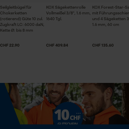
Session ID
Seilgleitbügel für
KOX Sägekettenrolle
KOX Forest-Star-S
Chokerketten
Vollmeißel 3/8", 1.6 mm,
mit Führungsschie
Speichern der Auswahl zur
Jahreszeit
(rotierend) Güte 10 zul.
1640 Tgl.
und 4 Sägeketten 3
Datenverarbeitung
Ganzjahresartikel
Zugkraft LC: 6000 daN,
1.6 mm, 60 cm
Econda Tag Manager
Kette Ø: bis 8 mm
Lieferumfang
CHF 22.90
CHF 409.84
CHF 135.60
1 x Sägekettenrolle
Statistik Cookies
Volumen
195.16 in³
Econda Analytics
Mouseflow Web Analytics Tool
Größe & Maße
Fact-Finder Tracking
Ergebender Brustwinkel
60 deg
Funktionale Cookies