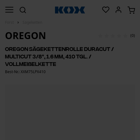
Forst
Sägeketten
OREGON
(0)
Oregon Sägekettenrolle DuraCut /
MultiCut 3/8", 1.6 mm, 410 Tgl. /
Vollmeißelkette
Best-Nr.: XXM75LPX410