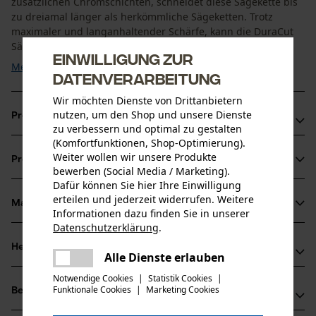
zusätzlichen Chromschichten, schneidet diese Sägekette bis
zu dreiamal länger als herkömmliche Sägeketten. Trotz
maximaler und langanhaltender Schärfe, kann die DuraCut
Sägekette mit Standardwerkzeugen geschärft werden. ...
Einwilligung zur
Mehr anzeigen
Datenverarbeitung
Wir möchten Dienste von Drittanbietern
nutzen, um den Shop und unsere Dienste
Produktvorteile
zu verbessern und optimal zu gestalten
(Komfortfunktionen, Shop-Optimierung).
Bis zu dreimal längeres Schneiden als mit herkömmlichen
Weiter wollen wir unsere Produkte
Produktinformationen
Sägeketten, dank Chromschicht auf dem Schneidezähnen
bewerben (Social Media / Marketing).
Weniger Reibung und längere Haltbarkeit durch Lubritec
Dafür können Sie hier Ihre Einwilligung
erteilen und jederzeit widerrufen. Weitere
System
Material & Pflege
Informationen dazu finden Sie in unserer
Produktdetails
Der exklusive OCS-01 Stahl sorgt für mehr Haltbarkeit und
Datenschutzerklärung
.
teilen
Ausdauer
Aktivitätstyp
Herstellerinformationen
Es ist ein Fehler aufgetreten. Bitte
Alle Dienste erlauben
Material
Sägen
teilen
versuchen Sie es erneut.
Hersteller
Notwendige Cookies
|
Statistik Cookies
|
Hauptmaterial
Funktionale Cookies
|
Marketing Cookies
mail
Bewertungen
(0)
Oregon Tool, Inc.
Stahl
Altersgruppe
4909 SE International Way