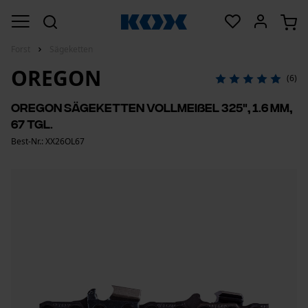
Forst
Sägeketten
OREGON
(6)
Oregon Sägeketten Vollmeißel 325", 1.6 mm,
67 Tgl.
Best-Nr.: XX26OL67