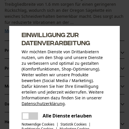
Treibgliedbreite von 1.6 mm sorgen für einen geringeren
Rückschlag, wodurch sich an der Oregon Sägekette ein
weiches Schneidverhalten bemerkbar macht. Dies sorgt auch
für reduzierte Vibrationen an der ...
Mehr anzeigen
Einwilligung zur
Datenverarbeitung
Produktvorteile
Wir möchten Dienste von Drittanbietern
nutzen, um den Shop und unsere Dienste
zu verbessern und optimal zu gestalten
Markierung des Schärfwinkels auf den Zahndächern für
(Komfortfunktionen, Shop-Optimierung).
Produktinformationen
korrektes Schärfen der Sägekette
Weiter wollen wir unsere Produkte
Reduzierter Rückschlag der Motorsäge dank
bewerben (Social Media / Marketing).
Dafür können Sie hier Ihre Einwilligung
Sicherheitstreibglieder
Material & Pflege
Produktdetails
erteilen und jederzeit widerrufen. Weitere
Längere Haftung des Öls auf der Sägekette dank spezieller
Informationen dazu finden Sie in unserer
Verbindungsglieder
Aktivitätstyp
Datenschutzerklärung
.
Datenblätter
teilen
Material
Sägen
Es ist ein Fehler aufgetreten. Bitte
Alle Dienste erlauben
Herstellerdatenblatt (PDF)
teilen
Hauptmaterial
versuchen Sie es erneut.
Herstellerinformationen
Notwendige Cookies
|
Statistik Cookies
|
Stahl
Funktionale Cookies
|
Marketing Cookies