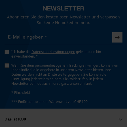
Größe & Maße
Newsletter
Funktionale Cookies
Ergebender Brustwinkel
Abonnieren Sie den kostenlosen Newsletter und verpassen
60 deg
Sie keine Neuigkeiten mehr.
Loop54 Personalization
Schienenlänge
Personalisierte Startseite
40 cm
Gespeicherter Warenkorb
Ich habe die
Datenschutzbestimmungen
gelesen und bin
einverstanden. *
Persönliche Begrüßung
Wenn Sie dem personenbezogenen Tracking einwilligen, können wir
Technische Spezifikationen
Geo-IP und User Detection
Ihnen individuelle Angebote in unserem Newsletter bieten. Ihre
Daten werden nicht an Dritte weitergegeben. Sie können die
YouTube-Videos
Einwilligung jederzeit mit einem Klick widerrufen, in jedem
Automatische Kettenschmierung
Newsletter befindet sich hierzu ganz unten ein Link.
Nein
Google Maps
* Pflichtfeld
Kontaktaufnahme per Chat
*** Einlösbar ab einem Warenwert von CHF 100,-
Eigenschaft
Hohe Standzeit
Marketing Cookies
Das ist KOX