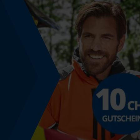
Phasenwender
Nein
Schrägschnitt
Nein
Teilung
3/8"
Treibglied Nutstärke MM
1.5 mm
Werkzeuglose Kettenspannung