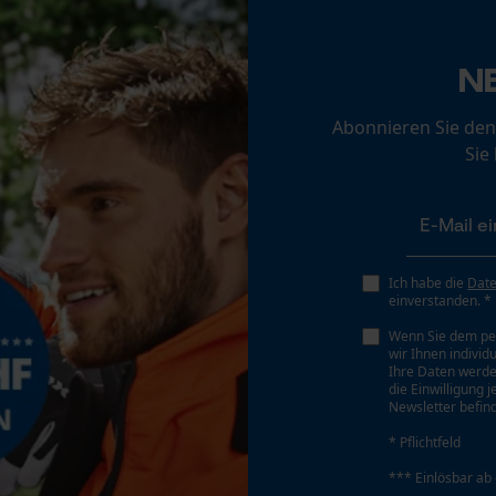
Loop54 Personalization
Personalisierte Startseite
Schärfwinkel
N
25 deg
Gespeicherter Warenkorb
Abonnieren Sie den
Persönliche Begrüßung
Sie
Geo-IP und User Detection
Sichergebender Brustwinkel
0.65 mm
YouTube-Videos
Google Maps
Tiefenbegrenzer Abstand
Kontaktaufnahme per Chat
Ich habe die
Dat
0.65 mm
einverstanden. *
Wenn Sie dem pe
wir Ihnen individ
Marketing Cookies
Ihre Daten werde
Treibgliedstärke/Nutbreite
die Einwilligung 
0.063 in
Newsletter befind
* Pflichtfeld
Google Global Site Tag
Werkzeugloser Kettenwechsel
*** Einlösbar ab