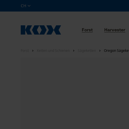
CH
Forst
Harvester
Forst
Ketten und Schienen
Sägeketten
Oregon Sägekett