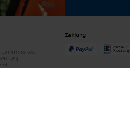
Nein
Microsoft Advertising Universal Event
Tracking
Survicate
Zahlung
Akku/Batterie enthalten
Akku/Batterien nicht im Lieferumfang enthalten
te Qualität von KOX
bwicklung
kruf
mular
Oregon Tool GmbH
mular
KOX – Partner in Forst und Garte
Zentrale:
Lise-Meitner-Str. 4
iderrufen
D-70736 Fellbach