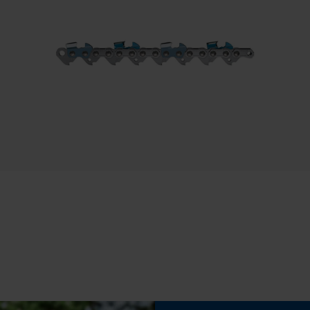
65 cm
Speichern der Auswahl zur
Datenverarbeitung
Econda Tag Manager
Eigenschaft
Statistik Cookies
Zuverlässig, Hohe Schnittleistung
Einstellung Jolly
Econda Analytics
60 deg
Mouseflow Web Analytics Tool
Fact-Finder Tracking
Feilen 2. Hälfte
5.2 mm
Funktionale Cookies
Häckselfunktion
Nein