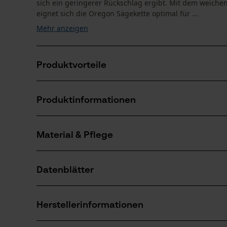
sich ein geringerer Rückschlag ergibt. Mit dem weic
eignet sich die Oregon Sägekette optimal für ...
Mehr anzeigen
Produktvorteile
Diese Sägeketten sorgen für reduzierte Vibration de
Produktinformationen
Diese Sägeketten sorgen für reduzierte Vibration de
Bessere Schnittleistung im Vergleich zu Halbmeißel
Material & Pflege
Produktdetails
Aktivitätstyp
Datenblätter
Sägen
Material
Herstellerdatenblatt (PDF)
Hauptmaterial
Herstellerinformationen
Stahl
Anzahl Teile
1 Stk