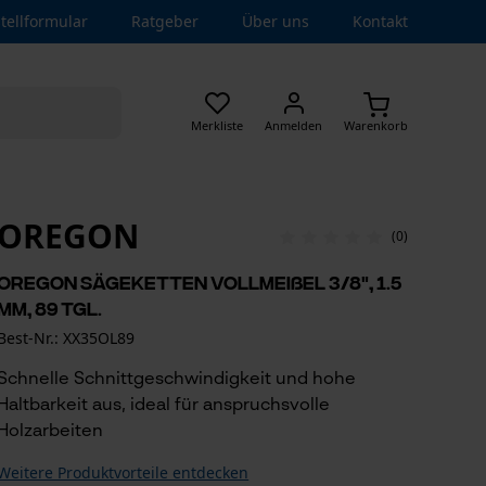
tellformular
Ratgeber
Über uns
Kontakt
Merkliste
Anmelden
Warenkorb
OREGON
(0)
Oregon Sägeketten Vollmeißel 3/8", 1.5
mm, 89 Tgl.
Best-Nr.: XX35OL89
Schnelle Schnittgeschwindigkeit und hohe
Haltbarkeit aus, ideal für anspruchsvolle
Holzarbeiten
Weitere Produktvorteile entdecken