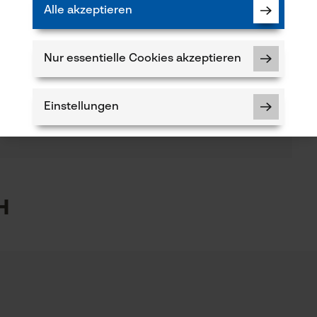
Alle akzeptieren
(0)
Artikelgewicht
435.0 g
Nur essentielle Cookies akzeptieren
Produkt weiterempfehlen
Jahreszeit
Einstellungen
Verfügung!
Ganzjahresartikel
5
Notwendige Cookies
h
Optik/Muster
Unifarben
kt haben oder Mängel feststellen, können Sie sich
-Mail an info-ch@kox.eu an uns wenden.
Prüfung setzen von Cookies
Session ID
Schienenlänge