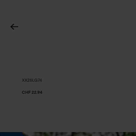
60 deg
Technische Spezifikationen
Automatische Kettenschmierung
Nein
Einstanzung Treibglied
73
XX26LG74
CHF 22.94
Feilen 1. Hälfte
5.5 mm
Feilenhaltung
10° aufwärts