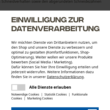
hen Schneidverhalten sowie den abgerundeten Schneidezähnen
Einwilligung zur
Datenverarbeitung
Wir möchten Dienste von Drittanbietern nutzen, um
r Schneidgarnitur
den Shop und unsere Dienste zu verbessern und
r Schneidgarnitur
optimal zu gestalten (Komfortfunktionen, Shop-
-Sägeketten
Optimierung). Weiter wollen wir unsere Produkte
bewerben (Social Media / Marketing).
Dafür können Sie hier Ihre Einwilligung erteilen und
jederzeit widerrufen. Weitere Informationen dazu
finden Sie in unserer
Datenschutzerklärung
.
Altersgruppe
teilen
Erwachsener
Es ist ein Fehler aufgetreten. Bitte
Alle Dienste erlauben
versuchen Sie es erneut.
mail
Notwendige Cookies
|
Statistik Cookies
|
Funktionale
Materialstärke
Cookies
|
Marketing Cookies
1.5 mm
Anzahl Treibglieder
89