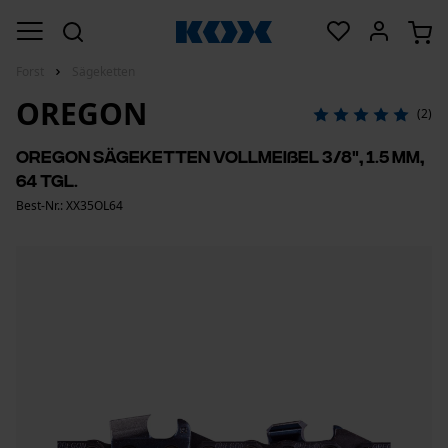
Forst
Sägeketten
OREGON
(2)
Oregon Sägeketten Vollmeißel 3/8", 1.5 mm,
64 Tgl.
Best-Nr.: XX35OL64