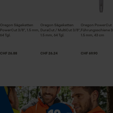
Prüfung setzen von Cookies
super kette
Session ID
Jahreszeit
extra super Kette die beißt irre!
Ganzjahresartikel
Speichern der Auswahl zur
Oregon Sägeketten
Oregon Sägeketten
Oregon PowerCut
Datenverarbeitung
PowerCut 3/8", 1.5 mm,
DuraCut / MultiCut 3/8",
Führungsschiene 3
Econda Tag Manager
64 Tgl.
1.5 mm, 64 Tgl.
1.5 mm, 43 cm
Lieferumfang
1 x Sägekette
CHF 26.88
CHF 26.24
CHF 69.90
Statistik Cookies
Volumen
32.08 in³
Econda Analytics
Größe & Maße
Mouseflow Web Analytics Tool
Schienenlänge
Fact-Finder Tracking
43 cm