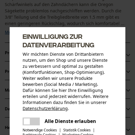
Schärfwinkels auf den Zahndächern kann die Oregon
Sägekette problemlos nachgeschliffen werden. Durch die
3/8” Teilung und die Treibgliedbreite von 1.5 mm gibt es
einen geringeren Rückschlag, wodurch sich komfortabel ...
Mehr anzeigen
Einwilligung zur
Datenverarbeitung
Produktvorteile
Wir möchten Dienste von Drittanbietern
nutzen, um den Shop und unsere Dienste
zu verbessern und optimal zu gestalten
Extrem leistungsfähige Vollmeißelzähne
(Komfortfunktionen, Shop-Optimierung).
Produktinformationen
Reduzierte Vibrationen an der Schneidgarnitur
Weiter wollen wir unsere Produkte
Motorsägenkette mit der besten Schnittleistung
bewerben (Social Media / Marketing).
Dafür können Sie hier Ihre Einwilligung
Material & Pflege
Produktdetails
erteilen und jederzeit widerrufen. Weitere
Informationen dazu finden Sie in unserer
Aktivitätstyp
Datenschutzerklärung
.
Datenblätter
teilen
Material
Sägen
Es ist ein Fehler aufgetreten. Bitte
Alle Dienste erlauben
Herstellerdatenblatt (PDF)
teilen
Hauptmaterial
versuchen Sie es erneut.
Herstellerinformationen
Notwendige Cookies
|
Statistik Cookies
|
Stahl
Funktionale Cookies
|
Marketing Cookies