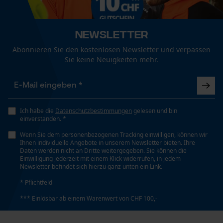
Funktionale Cookies
Technische Spezifikationen
Newsletter
Automatische Kettenschmierung
Abonnieren Sie den kostenlosen Newsletter und verpassen
Loop54 Personalization
Nein
Sie keine Neuigkeiten mehr.
Personalisierte Startseite
Gespeicherter Warenkorb
Eigenschaft
Zuverlässig, Hohe Schnittleistung
Persönliche Begrüßung
Ich habe die
Datenschutzbestimmungen
gelesen und bin
einverstanden. *
Geo-IP und User Detection
Wenn Sie dem personenbezogenen Tracking einwilligen, können wir
YouTube-Videos
Einstanzung Treibglied
Ihnen individuelle Angebote in unserem Newsletter bieten. Ihre
73
Daten werden nicht an Dritte weitergegeben. Sie können die
Google Maps
Einwilligung jederzeit mit einem Klick widerrufen, in jedem
Newsletter befindet sich hierzu ganz unten ein Link.
Kontaktaufnahme per Chat
* Pflichtfeld
Einstellung Jolly
60 deg
*** Einlösbar ab einem Warenwert von CHF 100,-
Marketing Cookies