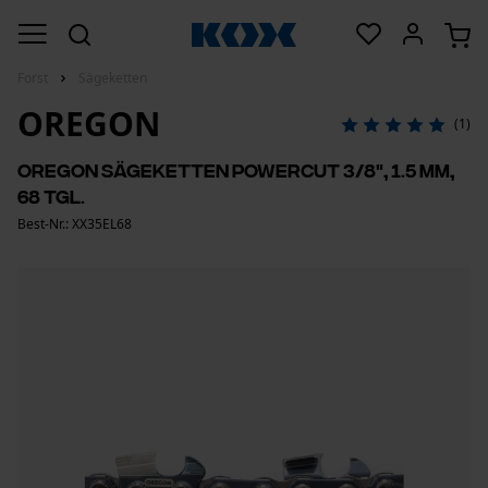
Forst
Sägeketten
OREGON
(1)
Oregon Sägeketten PowerCut 3/8", 1.5 mm,
68 Tgl.
Best-Nr.: XX35EL68