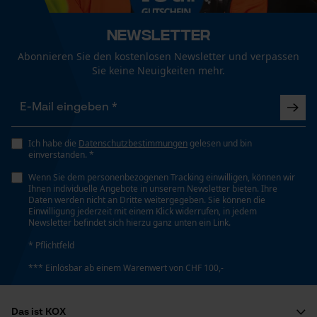
Funktionale Cookies
Newsletter
Technische Spezifikationen
Abonnieren Sie den kostenlosen Newsletter und verpassen
Automatische Kettenschmierung
Sie keine Neuigkeiten mehr.
Loop54 Personalization
Nein
Personalisierte Startseite
Gespeicherter Warenkorb
Eigenschaft
Ich habe die
Datenschutzbestimmungen
gelesen und bin
Hohe Schnittleistung, Komfortabel, Zuverlässig
Persönliche Begrüßung
einverstanden. *
Geo-IP und User Detection
Wenn Sie dem personenbezogenen Tracking einwilligen, können wir
Ihnen individuelle Angebote in unserem Newsletter bieten. Ihre
YouTube-Videos
Einstanzung Treibglied
Daten werden nicht an Dritte weitergegeben. Sie können die
Einwilligung jederzeit mit einem Klick widerrufen, in jedem
73
Google Maps
Newsletter befindet sich hierzu ganz unten ein Link.
Kontaktaufnahme per Chat
* Pflichtfeld
Einstellung Jolly
*** Einlösbar ab einem Warenwert von CHF 100,-
60 deg
Marketing Cookies
Das ist KOX