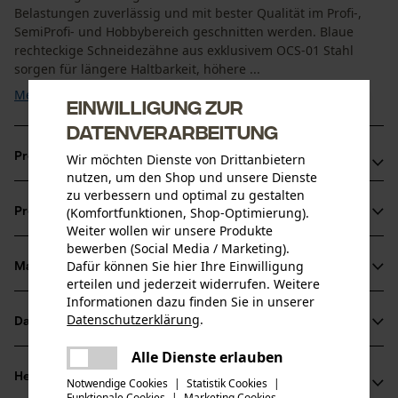
Belastungen zuverlässig und mit bester Qualität im Profi-,
SemiProfi- und Hobbybereich geschnitten werden. Blaue
rechteckige Schneidezähne aus exklusivem OCS-01 Stahl
sorgen für längere Haltbarkeit, höhere ...
Mehr anzeigen
Einwilligung zur
Datenverarbeitung
Produktvorteile
Wir möchten Dienste von Drittanbietern
nutzen, um den Shop und unsere Dienste
zu verbessern und optimal zu gestalten
Schnell: Der neugestaltete Schneider ist schärfer und für
(Komfortfunktionen, Shop-Optimierung).
Produktinformationen
maximale Leistung optimiert
Weiter wollen wir unsere Produkte
Weniger Kraftaufwand: Die PowerCut Kette zieht sich
bewerben (Social Media / Marketing).
Dafür können Sie hier Ihre Einwilligung
selbst weiter in den Schnitt und reduziert so den
Material & Pflege
Produktdetails
erteilen und jederzeit widerrufen. Weitere
erforderlichen Kraftaufwand erheblich
Informationen dazu finden Sie in unserer
Leistungsstark: Effiziente Kraftübertragung der Säge in
Aktivitätstyp
Datenschutzerklärung
.
Datenblätter
teilen
Material
Sägen
hervorragende Schnittleistung
Es ist ein Fehler aufgetreten. Bitte
Alle Dienste erlauben
Herstellerdatenblatt (PDF)
teilen
Hauptmaterial
versuchen Sie es erneut.
Herstellerinformationen
Notwendige Cookies
|
Statistik Cookies
|
Stahl
Funktionale Cookies
|
Marketing Cookies