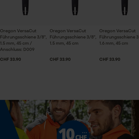
Prüfung setzen von Cookies
Session ID
Jahreszeit
Ganzjahresartikel
Speichern der Auswahl zur
Oregon VersaCut
Oregon VersaCut
Oregon VersaCut
Datenverarbeitung
Führungsschiene 3/8",
Führungsschiene 3/8",
Führungsschiene 3
Econda Tag Manager
1.5 mm, 45 cm /
1.5 mm, 45 cm
1.6 mm, 45 cm
Lieferumfang
Anschluss: D009
1 x Sägekette
CHF 33.90
CHF 33.90
CHF 33.90
Statistik Cookies
Volumen
21 in³
Econda Analytics
Größe & Maße
Mouseflow Web Analytics Tool
Schienenlänge
Fact-Finder Tracking
45 cm