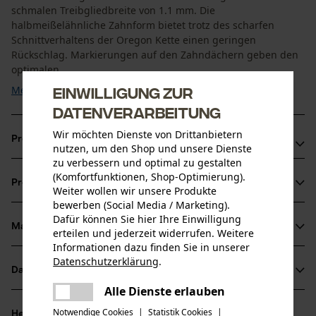
schmalen Treibgliedbreite von 1.1 mm. Die
halbmeißelähnliche Zahnform bietet trotz des scharfen
Schnittverhaltens der Oregon Kette einen geringen
Rückschlag. Markierungen auf den Zahndächern geben den
optimalen ...
Einwilligung zur
Mehr anzeigen
Datenverarbeitung
Wir möchten Dienste von Drittanbietern
Produktvorteile
nutzen, um den Shop und unsere Dienste
zu verbessern und optimal zu gestalten
Vibrationsarme und rückschlagreduzierte Kette
(Komfortfunktionen, Shop-Optimierung).
Produktinformationen
Markierung des Schärfwinkels auf den Zahndächern für
Weiter wollen wir unsere Produkte
bewerben (Social Media / Marketing).
korrektes Schärfen
Dafür können Sie hier Ihre Einwilligung
Schmaler Schnitt mit scharfem Schnittverhalten
Material & Pflege
erteilen und jederzeit widerrufen. Weitere
Produktdetails
Informationen dazu finden Sie in unserer
Datenschutzerklärung
.
Aktivitätstyp
teilen
Datenblätter
Material
Sägen
Es ist ein Fehler aufgetreten. Bitte
Alle Dienste erlauben
teilen
Herstellerdatenblatt (PDF)
versuchen Sie es erneut.
Hauptmaterial
Notwendige Cookies
|
Statistik Cookies
|
Herstellerinformationen