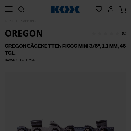
Forst
Sägeketten
OREGON
(0)
Oregon Sägeketten Picco Mini 3/8", 1.1 mm, 46
Tgl.
Best-Nr.: XX61PN46