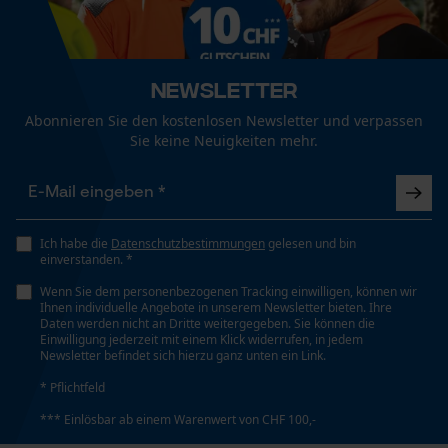
Funktionale Cookies
Technische Spezifikationen
Newsletter
Automatische Kettenschmierung
Abonnieren Sie den kostenlosen Newsletter und verpassen
Loop54 Personalization
Nein
Sie keine Neuigkeiten mehr.
Personalisierte Startseite
Gespeicherter Warenkorb
Eigenschaft
Persönliche Begrüßung
Geringere Rückschlaggefahr, Vibrationsarm
Ich habe die
Datenschutzbestimmungen
gelesen und bin
Geo-IP und User Detection
einverstanden. *
YouTube-Videos
Wenn Sie dem personenbezogenen Tracking einwilligen, können wir
Einstanzung Treibglied
Ihnen individuelle Angebote in unserem Newsletter bieten. Ihre
Google Maps
90
Daten werden nicht an Dritte weitergegeben. Sie können die
Einwilligung jederzeit mit einem Klick widerrufen, in jedem
Kontaktaufnahme per Chat
Newsletter befindet sich hierzu ganz unten ein Link.
* Pflichtfeld
Einstellung Jolly
60 deg
*** Einlösbar ab einem Warenwert von CHF 100,-
Marketing Cookies