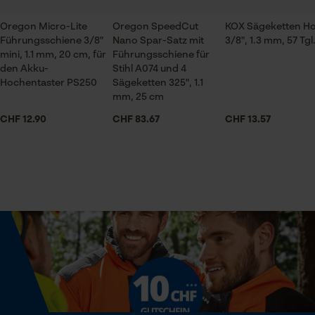
Prüfung setzen von Cookies
Session ID
Oregon Micro-Lite
Oregon SpeedCut
KOX Sägeketten H
Speichern der Auswahl zur
Führungsschiene 3/8"
Nano Spar-Satz mit
3/8", 1.3 mm, 57 Tgl
Jahreszeit
Datenverarbeitung
mini, 1.1 mm, 20 cm, für
Führungsschiene für
Ganzjahresartikel
den Akku-
Stihl A074 und 4
Econda Tag Manager
Hochentaster PS250
Sägeketten 325", 1.1
mm, 25 cm
Lieferumfang
CHF 12.90
CHF 83.67
CHF 13.57
1 x Sägekette
Statistik Cookies
Volumen
32.08 in³
Econda Analytics
Mouseflow Web Analytics Tool
Größe & Maße
Fact-Finder Tracking
Schienenlänge
20 cm