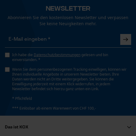
Funktionale Cookies
Newsletter
Technische Spezifikationen
Abonnieren Sie den kostenlosen Newsletter und verpassen
Sie keine Neuigkeiten mehr.
Loop54 Personalization
Automatische Kettenschmierung
Personalisierte Startseite
Nein
Gespeicherter Warenkorb
Persönliche Begrüßung
Ich habe die
Datenschutzbestimmungen
gelesen und bin
Eigenschaft
einverstanden. *
Geringere Rückschlaggefahr, Vibrationsarm
Geo-IP und User Detection
Wenn Sie dem personenbezogenen Tracking einwilligen, können wir
YouTube-Videos
Ihnen individuelle Angebote in unserem Newsletter bieten. Ihre
Daten werden nicht an Dritte weitergegeben. Sie können die
Google Maps
Einwilligung jederzeit mit einem Klick widerrufen, in jedem
Einstanzung Treibglied
Newsletter befindet sich hierzu ganz unten ein Link.
90
Kontaktaufnahme per Chat
* Pflichtfeld
*** Einlösbar ab einem Warenwert von CHF 100,-
Einstellung Jolly
Marketing Cookies
60 deg
Das ist KOX