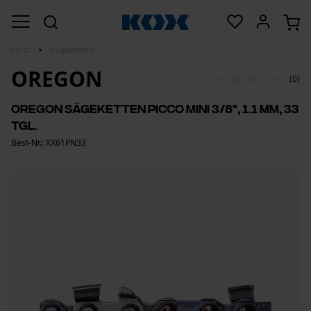
Forst
Sägeketten
OREGON
(0)
Oregon Sägeketten Picco Mini 3/8", 1.1 mm, 33
Tgl.
Best-Nr.: XX61PN33