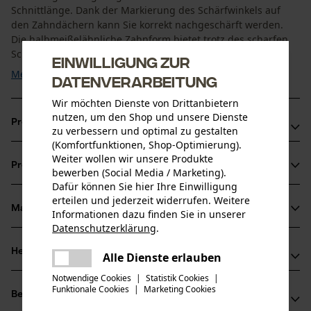
Schnittlänge. Dank der Markierung des Schärfwinkels auf
den Zahndächern kann Sie korrekt nachgeschärft werden.
Die halbmeißelähnliche Zahnform bietet trotz des scharfen
Schnittverhaltens der Oregon Kette einen geringen ...
Einwilligung zur
Mehr anzeigen
Datenverarbeitung
Wir möchten Dienste von Drittanbietern
nutzen, um den Shop und unsere Dienste
Produktvorteile
zu verbessern und optimal zu gestalten
(Komfortfunktionen, Shop-Optimierung).
Vibrationsarme und rückschlagreduzierte Kette
Weiter wollen wir unsere Produkte
Produktinformationen
Markierung des Schärfwinkels auf den Zahndächern für
bewerben (Social Media / Marketing).
Dafür können Sie hier Ihre Einwilligung
korrektes Schärfen
erteilen und jederzeit widerrufen. Weitere
Schmaler Schnitt mit scharfem Schnittverhalten
Material & Pflege
Informationen dazu finden Sie in unserer
Produktdetails
Datenschutzerklärung
.
teilen
Aktivitätstyp
Herstellerinformationen
Es ist ein Fehler aufgetreten. Bitte
Alle Dienste erlauben
Material
Sägen
teilen
versuchen Sie es erneut.
Notwendige Cookies
|
Statistik Cookies
|
Hersteller
Funktionale Cookies
|
Marketing Cookies
Hauptmaterial
mail
Bewertungen
(0)
Oregon Tool, Inc.
Stahl