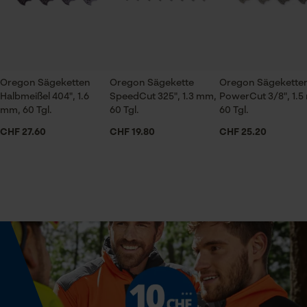
Handwerk, Landwirtschaft
ch@kox.eu an uns wenden.
Prüfung setzen von Cookies
Session ID
Jahreszeit
Speichern der Auswahl zur
Ganzjahresartikel
Datenverarbeitung
Oregon Sägeketten
Oregon Sägekette
Oregon Sägekette
Halbmeißel 404", 1.6
SpeedCut 325", 1.3 mm,
PowerCut 3/8", 1.5
Econda Tag Manager
mm, 60 Tgl.
60 Tgl.
60 Tgl.
Lieferumfang
CHF 27.60
CHF 19.80
CHF 25.20
1 x Sägekette
Statistik Cookies
Technische Spezifikationen
Automatische Kettenschmierung
Econda Analytics
Nein
Mouseflow Web Analytics Tool
Fact-Finder Tracking
Eigenschaft
Lange Lebensdauer