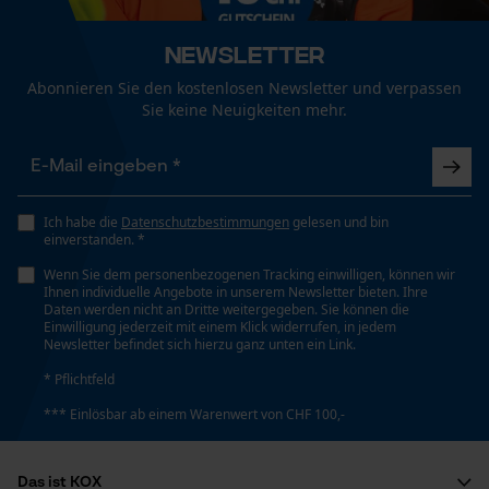
Funktionale Cookies
Newsletter
Einstanzung Treibglied
Abonnieren Sie den kostenlosen Newsletter und verpassen
91
Sie keine Neuigkeiten mehr.
Loop54 Personalization
Personalisierte Startseite
Einstellung Jolly
60 deg
Gespeicherter Warenkorb
Ich habe die
Datenschutzbestimmungen
gelesen und bin
einverstanden. *
Persönliche Begrüßung
Feilen 1. Hälfte
Wenn Sie dem personenbezogenen Tracking einwilligen, können wir
Geo-IP und User Detection
Ihnen individuelle Angebote in unserem Newsletter bieten. Ihre
4 mm
Daten werden nicht an Dritte weitergegeben. Sie können die
YouTube-Videos
Einwilligung jederzeit mit einem Klick widerrufen, in jedem
Newsletter befindet sich hierzu ganz unten ein Link.
Google Maps
Feilen 2. Hälfte
* Pflichtfeld
Kontaktaufnahme per Chat
3.6 mm
*** Einlösbar ab einem Warenwert von CHF 100,-
Marketing Cookies
Feilenhaltung
Das ist KOX