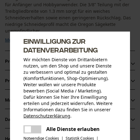
für Anfänger und Hobbyanwender. Die 3/8” Teilung mit der
Treibgliedbreite von 1.3 mm sorgt für ein weiches
Schneideverhalten sowie einen geringeren Rückschlag. Das
niedrige Schneideprofil macht die Oregon Sägekette
unempfindlicher ...
Einwilligung zur
Mehr anzeigen
Datenverarbeitung
Wir möchten Dienste von Drittanbietern
Produktvorteile
nutzen, um den Shop und unsere Dienste
zu verbessern und optimal zu gestalten
Abgeschrägte rampenförmige Tiefenbegrenzer
(Komfortfunktionen, Shop-Optimierung).
Produktinformationen
reduzieren den Rückschlag
Weiter wollen wir unsere Produkte
bewerben (Social Media / Marketing).
Hohe Lebensdauer der Sägeketten dank langem
Dafür können Sie hier Ihre Einwilligung
Schneidezahn
Material & Pflege
erteilen und jederzeit widerrufen. Weitere
Produktdetails
Informationen dazu finden Sie in unserer
Datenschutzerklärung
.
Aktivitätstyp
teilen
Datenblätter
Material
Sägen
Es ist ein Fehler aufgetreten. Bitte
Alle Dienste erlauben
teilen
Herstellerdatenblatt (PDF)
versuchen Sie es erneut.
Hauptmaterial
Notwendige Cookies
|
Statistik Cookies
|
Herstellerinformationen