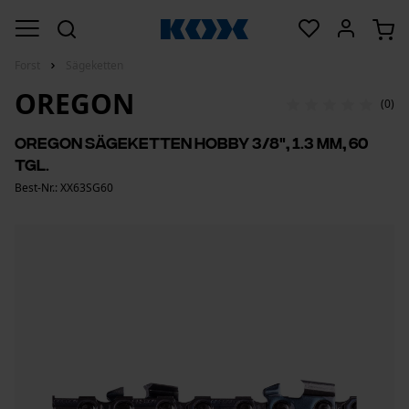
Forst
Sägeketten
OREGON
(0)
Oregon Sägeketten Hobby 3/8", 1.3 mm, 60
Tgl.
Best-Nr.: XX63SG60