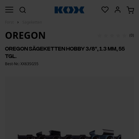
Forst
Sägeketten
OREGON
(0)
Oregon Sägeketten Hobby 3/8", 1.3 mm, 55
Tgl.
Best-Nr.: XX63SG55