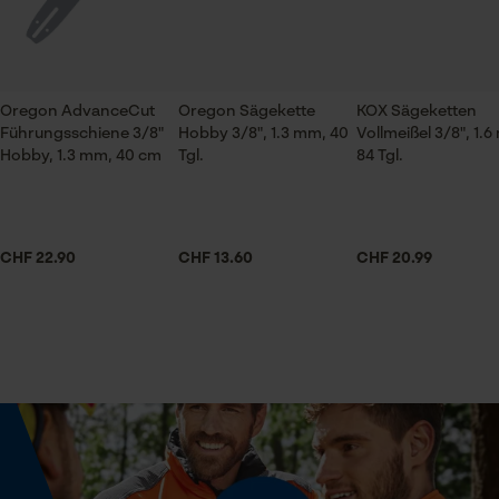
Prüfung setzen von Cookies
Session ID
Jahreszeit
Ganzjahresartikel
Speichern der Auswahl zur
Oregon AdvanceCut
Oregon Sägekette
KOX Sägeketten
Datenverarbeitung
Führungsschiene 3/8"
Hobby 3/8", 1.3 mm, 40
Vollmeißel 3/8", 1.
Econda Tag Manager
Hobby, 1.3 mm, 40 cm
Tgl.
84 Tgl.
Lieferumfang
1 x Sägekette
Statistik Cookies
CHF 22.90
CHF 13.60
CHF 20.99
Volumen
31.47 in³
Econda Analytics
Größe & Maße
Mouseflow Web Analytics Tool
Schienenlänge
Fact-Finder Tracking
40 cm