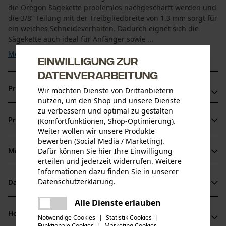
die Oregon Sägekette problemlos nachgeschärft werden und
die 3/8” Teilung mit der Treibgliedbreite von 1.3 mm sorgt für
ein weiches Schneideverhalten. Dadurch eignet sich die
Sägekette auch ideal für Anfänger sowie ...
Mehr anzeigen
Einwilligung zur
Datenverarbeitung
Produktvorteile
Wir möchten Dienste von Drittanbietern
nutzen, um den Shop und unsere Dienste
zu verbessern und optimal zu gestalten
Abgeschrägte rampenförmige Tiefenbegrenzer
(Komfortfunktionen, Shop-Optimierung).
Produktinformationen
reduzieren den Rückschlag
Weiter wollen wir unsere Produkte
Hohe Lebensdauer der Sägeketten dank langem
bewerben (Social Media / Marketing).
Dafür können Sie hier Ihre Einwilligung
Schneidezahn
Material & Pflege
Produktdetails
erteilen und jederzeit widerrufen. Weitere
Informationen dazu finden Sie in unserer
Aktivitätstyp
Datenschutzerklärung
.
Datenblätter
teilen
Material
Sägen
Es ist ein Fehler aufgetreten. Bitte
Alle Dienste erlauben
Herstellerdatenblatt (PDF)
teilen
Hauptmaterial
versuchen Sie es erneut.
Herstellerinformationen
Notwendige Cookies
|
Statistik Cookies
|
Stahl
Funktionale Cookies
|
Marketing Cookies