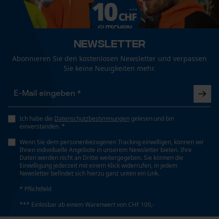
Funktionale Cookies
Technische Spezifikationen
Newsletter
Automatische Kettenschmierung
Loop54 Personalization
Nein
Abonnieren Sie den kostenlosen Newsletter und verpassen
Sie keine Neuigkeiten mehr.
Personalisierte Startseite
Gespeicherter Warenkorb
Eigenschaft
Lange Lebensdauer
Persönliche Begrüßung
Geo-IP und User Detection
Ich habe die
Datenschutzbestimmungen
gelesen und bin
einverstanden. *
YouTube-Videos
Einstanzung Treibglied
Wenn Sie dem personenbezogenen Tracking einwilligen, können wir
91
Google Maps
Ihnen individuelle Angebote in unserem Newsletter bieten. Ihre
Daten werden nicht an Dritte weitergegeben. Sie können die
Kontaktaufnahme per Chat
Einwilligung jederzeit mit einem Klick widerrufen, in jedem
Newsletter befindet sich hierzu ganz unten ein Link.
Einstellung Jolly
* Pflichtfeld
60 deg
Marketing Cookies
*** Einlösbar ab einem Warenwert von CHF 100,-