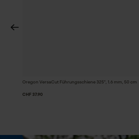
60 deg
Technische Spezifikationen
Automatische Kettenschmierung
Nein
Einstanzung Treibglied
22
Oregon VersaCut Führungsschiene 325", 1.6 mm, 50 cm
CHF 37.90
Feilen 1. Hälfte
4.8 mm
Feilenhaltung
10° aufwärts