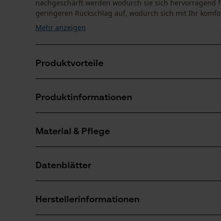
nachgeschärft werden wodurch sie sich hervorragend für
geringeren Rückschlag auf, wodurch sich mit Ihr komfor
Mehr anzeigen
Produktvorteile
Diese Kette reduziert die Vibration der Schneidgarnit
Produktinformationen
Sägeketten Halbmeißel für reduzierte Vibration der 
Material & Pflege
Produktdetails
Aktivitätstyp
Datenblätter
Sägen
Material
Herstellerdatenblatt (PDF)
Hauptmaterial
Herstellerinformationen
Stahl
Anzahl Teile
1 Stk