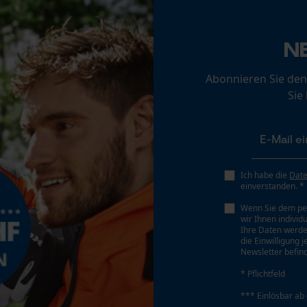
Loop54 Personalization
Personalisierte Startseite
Schärfwinkel
N
30 deg
Gespeicherter Warenkorb
Abonnieren Sie den
Persönliche Begrüßung
Sie
Geo-IP und User Detection
Sichergebender Brustwinkel
0.65 mm
YouTube-Videos
Google Maps
Tiefenbegrenzer Abstand
Kontaktaufnahme per Chat
Ich habe die
Dat
0.65 mm
einverstanden. *
Wenn Sie dem pe
wir Ihnen individ
Marketing Cookies
Ihre Daten werde
Treibgliedstärke/Nutbreite
die Einwilligung 
0.063 in
Newsletter befind
* Pflichtfeld
Google Global Site Tag
Werkzeugloser Kettenwechsel
*** Einlösbar ab