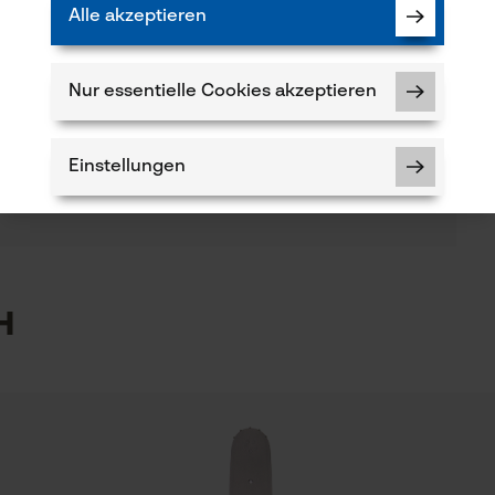
Alle akzeptieren
(0)
Artikelgewicht
296.0 g
Nur essentielle Cookies akzeptieren
Produkt weiterempfehlen
Jahreszeit
Einstellungen
Verfügung!
Ganzjahresartikel
5
Notwendige Cookies
h
Optik/Muster
Unifarben
kt haben oder Mängel feststellen, können Sie sich
-Mail an info-ch@kox.eu an uns wenden.
Prüfung setzen von Cookies
Session ID
Schienenlänge