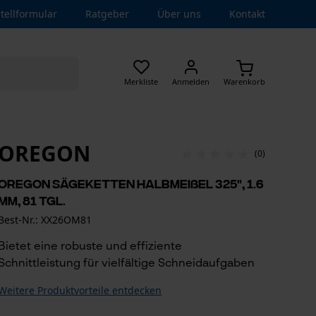
tellformular
Ratgeber
Über uns
Kontakt
Merkliste
Anmelden
Warenkorb
OREGON
(0)
Oregon Sägeketten Halbmeißel 325", 1.6
mm, 81 Tgl.
Best-Nr.: XX26OM81
Bietet eine robuste und effiziente
Schnittleistung für vielfältige Schneidaufgaben
Weitere Produktvorteile entdecken