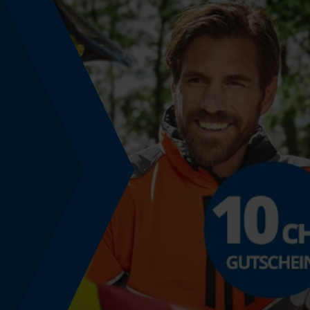
Phasenwender
Nein
Schrägschnitt
Nein
Teilung
325"
Treibglied Nutstärke MM
1.6 mm
Werkzeuglose Kettenspannung