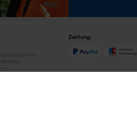
Nein
Microsoft Advertising Universal Event
Tracking
Survicate
Zahlung
Akku/Batterie enthalten
Akku/Batterien nicht im Lieferumfang enthalten
te Qualität von KOX
bwicklung
kruf
mular
Oregon Tool GmbH
mular
KOX – Partner in Forst und Garte
Zentrale:
Lise-Meitner-Str. 4
iderrufen
D-70736 Fellbach