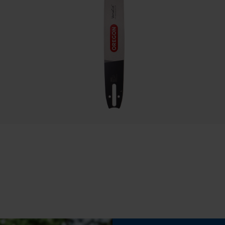
50 cm
Speichern der Auswahl zur
Datenverarbeitung
Econda Tag Manager
Eigenschaft
Statistik Cookies
Komfortabel, Zuverlässig, Unempfindlich
Einstellung Jolly
Econda Analytics
55 deg
Mouseflow Web Analytics Tool
Fact-Finder Tracking
Feilen 2. Hälfte
4.5 mm
Funktionale Cookies
Häckselfunktion
Nein