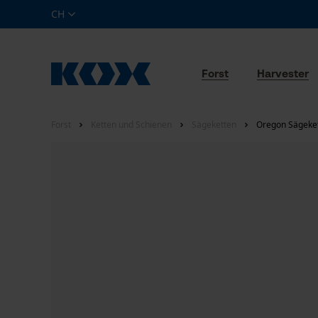
CH
Forst
Harvester
Forst
Ketten und Schienen
Sägeketten
Oregon Sägeket