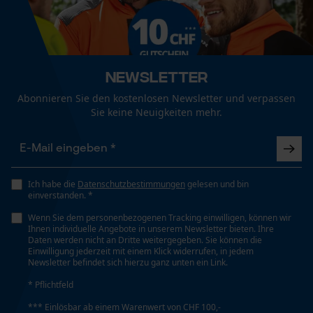
Größe & Maße
Funktionale Cookies
Ergebender Brustwinkel
85 deg
Newsletter
Loop54 Personalization
Abonnieren Sie den kostenlosen Newsletter und verpassen
Personalisierte Startseite
Schienenlänge
Sie keine Neuigkeiten mehr.
45 cm
Gespeicherter Warenkorb
Persönliche Begrüßung
Geo-IP und User Detection
Technische Spezifikationen
Ich habe die
Datenschutzbestimmungen
gelesen und bin
einverstanden. *
YouTube-Videos
Automatische Kettenschmierung
Wenn Sie dem personenbezogenen Tracking einwilligen, können wir
Google Maps
Nein
Ihnen individuelle Angebote in unserem Newsletter bieten. Ihre
Daten werden nicht an Dritte weitergegeben. Sie können die
Kontaktaufnahme per Chat
Einwilligung jederzeit mit einem Klick widerrufen, in jedem
Newsletter befindet sich hierzu ganz unten ein Link.
Einstanzung Treibglied
* Pflichtfeld
21
Marketing Cookies
*** Einlösbar ab einem Warenwert von CHF 100,-