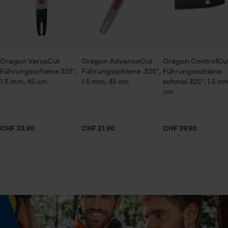
ch@kox.eu an uns wenden.
Branche
Prüfung setzen von Cookies
Bau- und Baustoffindustrie, Feuerwehr,
Session ID
Forstwirtschaft, Garten- und Landschaftsbau,
Speichern der Auswahl zur
Handwerk, Landwirtschaft
Datenverarbeitung
Oregon VersaCut
Oregon AdvanceCut
Oregon ControlCu
Führungsschiene 325",
Führungsschiene .325",
Führungsschiene
Econda Tag Manager
1.5 mm, 45 cm
1.5 mm, 45 cm
schmal 325", 1.5 m
Jahreszeit
cm
Ganzjahresartikel
Statistik Cookies
CHF 33.90
CHF 21.90
CHF 39.90
Lieferumfang
1 x Sägekette
Econda Analytics
Volumen
Mouseflow Web Analytics Tool
0.34 dm³
Fact-Finder Tracking