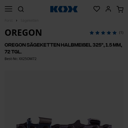
Forst
Sägeketten
OREGON
(1)
Oregon Sägeketten Halbmeißel 325", 1.5 mm,
72 Tgl.
Best-Nr.: XX25OM72