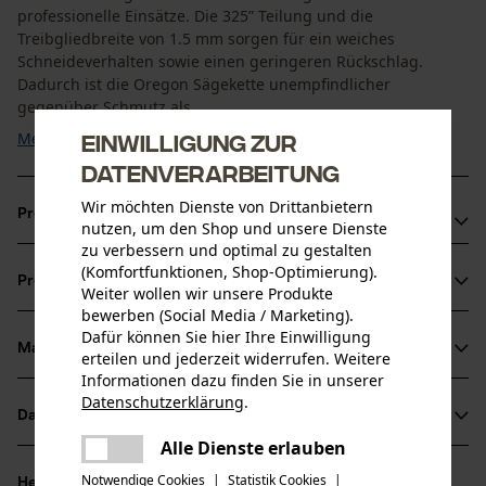
professionelle Einsätze. Die 325” Teilung und die
Treibgliedbreite von 1.5 mm sorgen für ein weiches
Schneideverhalten sowie einen geringeren Rückschlag.
Dadurch ist die Oregon Sägekette unempfindlicher
gegenüber Schmutz als ...
Einwilligung zur
Mehr anzeigen
Datenverarbeitung
Wir möchten Dienste von Drittanbietern
Produktvorteile
nutzen, um den Shop und unsere Dienste
zu verbessern und optimal zu gestalten
Markierung des Schärfwinkels auf den Zahndächern für
(Komfortfunktionen, Shop-Optimierung).
Produktinformationen
korrektes Schärfen
Weiter wollen wir unsere Produkte
bewerben (Social Media / Marketing).
Sägeketten Halbmeißel für reduzierte Vibration der
Dafür können Sie hier Ihre Einwilligung
Schneidegarnitur
Material & Pflege
erteilen und jederzeit widerrufen. Weitere
Produktdetails
Unempfindlicher gegenüber Schmutz als Vollmeißel-
Informationen dazu finden Sie in unserer
Datenschutzerklärung
.
Sägeketten, aber etwas geringere Schnittleistung
Aktivitätstyp
teilen
Datenblätter
Material
Sägen
Es ist ein Fehler aufgetreten. Bitte
Alle Dienste erlauben
teilen
Herstellerdatenblatt (PDF)
versuchen Sie es erneut.
Hauptmaterial
Notwendige Cookies
|
Statistik Cookies
|
Herstellerinformationen