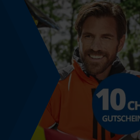
Schärfwinkel
30 deg
Sichergebender Brustwinkel
0.65 mm
Tiefenbegrenzer Abstand
0.65 mm
Treibgliedstärke/Nutbreite
0.058 in
Werkzeugloser Kettenwechsel