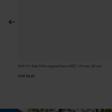
85 deg
Technische Spezifikationen
Automatische Kettenschmierung
Nein
Einstellung Jolly
55 deg
KOX Tri-Star Führungsschiene 325", 1.5 mm, 40 cm
CHF 26.67
Feilen 2. Hälfte
4.5 mm
Häckselfunktion
Nein