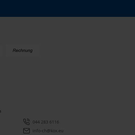
n
044 283 6116
info-ch@kox.eu