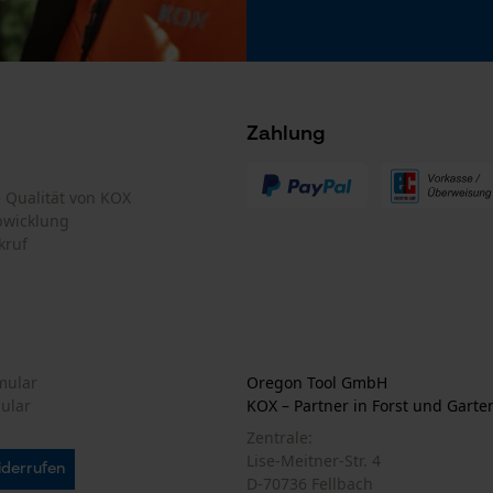
Geo-IP und User Detection
YouTube-Videos
Google Maps
Kontaktaufnahme per Chat
Zahlung
Akku/Batterie enthalten
Akku/Batterien nicht im Lieferumfang enthalten
te Qualität von KOX
Marketing Cookies
bwicklung
kruf
Google Global Site Tag
Microsoft Advertising Universal Event
Tracking
mular
Oregon Tool GmbH
Survicate
mular
KOX – Partner in Forst und Garte
Zentrale:
Lise-Meitner-Str. 4
iderrufen
D-70736 Fellbach