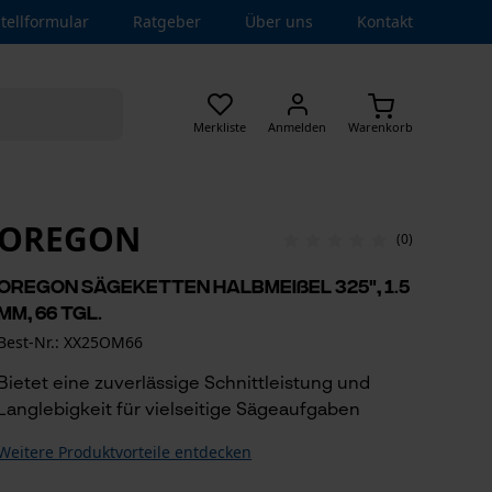
tellformular
Ratgeber
Über uns
Kontakt
Merkliste
Anmelden
Warenkorb
OREGON
(0)
Oregon Sägeketten Halbmeißel 325", 1.5
mm, 66 Tgl.
Best-Nr.: XX25OM66
Bietet eine zuverlässige Schnittleistung und
Langlebigkeit für vielseitige Sägeaufgaben
Weitere Produktvorteile entdecken