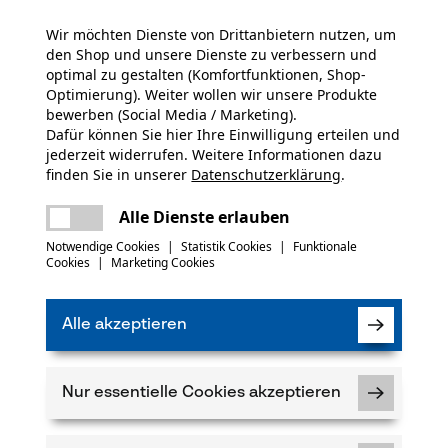
(0)
Wir möchten Dienste von Drittanbietern nutzen, um
den Shop und unsere Dienste zu verbessern und
Artikelgewicht
optimal zu gestalten (Komfortfunktionen, Shop-
260.0 g
Optimierung). Weiter wollen wir unsere Produkte
Produkt weiterempfehlen
bewerben (Social Media / Marketing).
Dafür können Sie hier Ihre Einwilligung erteilen und
Jahreszeit
jederzeit widerrufen. Weitere Informationen dazu
Verfügung!
Ganzjahresartikel
finden Sie in unserer
Datenschutzerklärung
.
teilen
Es ist ein Fehler aufgetreten. Bitte
Alle Dienste erlauben
versuchen Sie es erneut.
5
mail
Notwendige Cookies
|
Statistik Cookies
|
Funktionale
Cookies
|
Marketing Cookies
h
Volumen
32.29 in³
Alle akzeptieren
kt haben oder Mängel feststellen, können Sie sich
-Mail an info-ch@kox.eu an uns wenden.
Nur essentielle Cookies akzeptieren
Schienenlänge