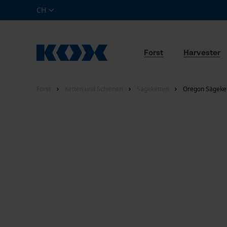
CH
Forst
Harvester
Forst
Ketten und Schienen
Sägeketten
Oregon Sägeket