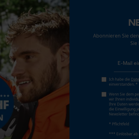
Statistik Cookies
Schrägschnitt
N
Nein
Econda Analytics
Abonnieren Sie den
Mouseflow Web Analytics Tool
Sie
Teilung
Fact-Finder Tracking
325"
Treibglied Nutstärke MM
Funktionale Cookies
Ich habe die
Dat
1.5 mm
einverstanden. *
Wenn Sie dem pe
wir Ihnen individ
Loop54 Personalization
Ihre Daten werde
Werkzeuglose Kettenspannung
die Einwilligung 
Nein
Personalisierte Startseite
Newsletter befind
Gespeicherter Warenkorb
* Pflichtfeld
Persönliche Begrüßung
*** Einlösbar ab