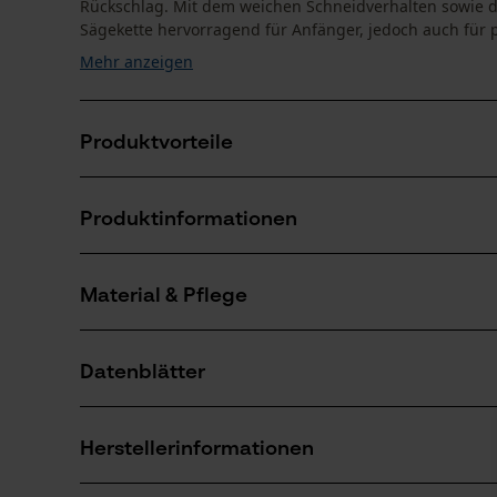
Rückschlag. Mit dem weichen Schneidverhalten sowie 
Sägekette hervorragend für Anfänger, jedoch auch für pr
Mehr anzeigen
Produktvorteile
Diese Oregon Kette sorgt für reduzierte Vibration de
Produktinformationen
Schneidkanten mit kleinem Radius für schnelles Sch
Durch die Öllochbohrungen im Treibglied verbesser
Material & Pflege
Produktdetails
Aktivitätstyp
Datenblätter
Sägen
Material
Herstellerdatenblatt (PDF)
Hauptmaterial
Herstellerinformationen
Stahl
Anzahl Teile
1 Stk