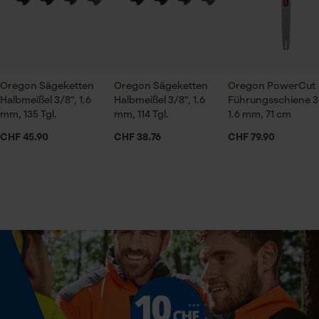
ch@kox.eu an uns wenden.
Branche
Prüfung setzen von Cookies
Bau- und Baustoffindustrie, Feuerwehr,
Session ID
Forstwirtschaft, Garten- und Landschaftsbau,
Speichern der Auswahl zur
Handwerk, Landwirtschaft
Datenverarbeitung
Oregon Sägeketten
Oregon Sägeketten
Oregon PowerCut
Halbmeißel 3/8", 1.6
Halbmeißel 3/8", 1.6
Führungsschiene 3
Econda Tag Manager
mm, 135 Tgl.
mm, 114 Tgl.
1.6 mm, 71 cm
Jahreszeit
CHF 45.90
CHF 38.76
CHF 79.90
Ganzjahresartikel
Statistik Cookies
Lieferumfang
1 x Sägekette
Econda Analytics
Optik/Muster
Mouseflow Web Analytics Tool
Unifarben
Fact-Finder Tracking