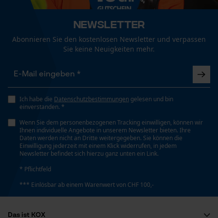
Größe & Maße
Funktionale Cookies
Newsletter
Ergebender Brustwinkel
Abonnieren Sie den kostenlosen Newsletter und verpassen
60 deg
Sie keine Neuigkeiten mehr.
Loop54 Personalization
Personalisierte Startseite
Schienenlänge
71 cm
Gespeicherter Warenkorb
Ich habe die
Datenschutzbestimmungen
gelesen und bin
einverstanden. *
Persönliche Begrüßung
Wenn Sie dem personenbezogenen Tracking einwilligen, können wir
Geo-IP und User Detection
Technische Spezifikationen
Ihnen individuelle Angebote in unserem Newsletter bieten. Ihre
Daten werden nicht an Dritte weitergegeben. Sie können die
YouTube-Videos
Einwilligung jederzeit mit einem Klick widerrufen, in jedem
Automatische Kettenschmierung
Newsletter befindet sich hierzu ganz unten ein Link.
Google Maps
Nein
* Pflichtfeld
Kontaktaufnahme per Chat
*** Einlösbar ab einem Warenwert von CHF 100,-
Eigenschaft
Geringere Rückschlaggefahr, Unempfindlich
Marketing Cookies
Das ist KOX