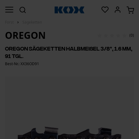
Forst
Sägeketten
OREGON
(0)
Oregon Sägeketten Halbmeißel 3/8", 1.6 mm,
91 Tgl.
Best-Nr.: XX36OD91