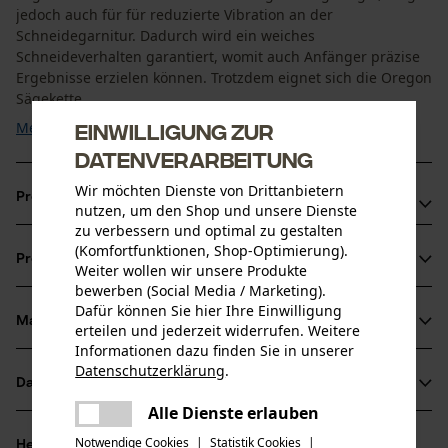
jedoch auch für für reduzierte Vibration an der
Schneidegarnitur. Dadurch wird ein weiches
Schneideverhalten garantiert, womit auch Anfänger präzise
Ergebnisse erzielen können. Trotzdem eignet sich die Oregon
Sägekette ...
Einwilligung zur
Mehr anzeigen
Datenverarbeitung
Wir möchten Dienste von Drittanbietern
Produktvorteile
nutzen, um den Shop und unsere Dienste
zu verbessern und optimal zu gestalten
Halbmeißelkette von Oregon mit leicht abgerundetem
(Komfortfunktionen, Shop-Optimierung).
Produktinformationen
Schneidezahn
Weiter wollen wir unsere Produkte
bewerben (Social Media / Marketing).
Schnelles Schneiden und problemloses Schärfen durch
Dafür können Sie hier Ihre Einwilligung
den kleinen Radius der Schneidkanten
Material & Pflege
erteilen und jederzeit widerrufen. Weitere
Produktdetails
Informationen dazu finden Sie in unserer
Datenschutzerklärung
.
Aktivitätstyp
teilen
Datenblätter
Material
Sägen
Es ist ein Fehler aufgetreten. Bitte
Alle Dienste erlauben
teilen
Herstellerdatenblatt (PDF)
versuchen Sie es erneut.
Hauptmaterial
Notwendige Cookies
|
Statistik Cookies
|
Herstellerinformationen