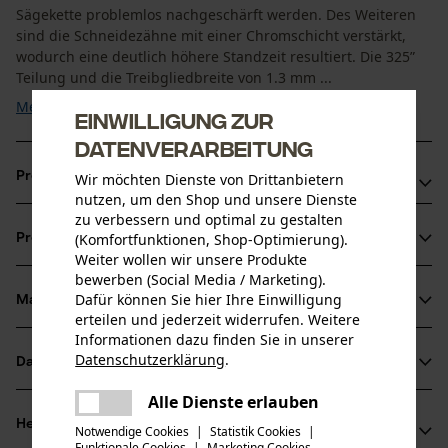
Sägekette problemlos nachgeschärft werden. Des Weiteren
sind die Schneidezähne mit einer Chromschicht verstärkt,
wodurch eine deutlich höhere Standzeit resultiert. Die 325”
Teilung und die Treibgliedbreite von 1.3 mm ...
Mehr anzeigen
Einwilligung zur
Datenverarbeitung
Produktvorteile
Wir möchten Dienste von Drittanbietern
nutzen, um den Shop und unsere Dienste
zu verbessern und optimal zu gestalten
Spezielle Verbindungsglieder sorgen für längere Haftung
(Komfortfunktionen, Shop-Optimierung).
Produktinformationen
des Öls auf der Sägekette
Weiter wollen wir unsere Produkte
Durch Öllochbohrungen im Treibglied verbesserte
bewerben (Social Media / Marketing).
Dafür können Sie hier Ihre Einwilligung
Schmierung an der Schienenspitze
Material & Pflege
Produktdetails
erteilen und jederzeit widerrufen. Weitere
Schneidkanten mit kleinem Radius ermöglichen
Informationen dazu finden Sie in unserer
schnelleres Schneiden
Aktivitätstyp
Datenschutzerklärung
.
Datenblätter
teilen
Material
Sägen
Es ist ein Fehler aufgetreten. Bitte
Alle Dienste erlauben
Herstellerdatenblatt (PDF)
teilen
Hauptmaterial
versuchen Sie es erneut.
Herstellerinformationen
Notwendige Cookies
|
Statistik Cookies
|
Stahl
Funktionale Cookies
|
Marketing Cookies