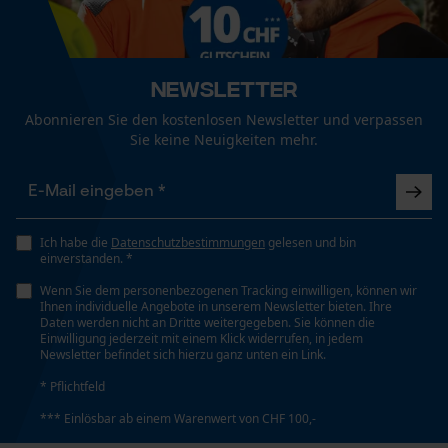
Funktionale Cookies
Technische Spezifikationen
Newsletter
Automatische Kettenschmierung
Loop54 Personalization
Nein
Abonnieren Sie den kostenlosen Newsletter und verpassen
Sie keine Neuigkeiten mehr.
Personalisierte Startseite
Gespeicherter Warenkorb
Eigenschaft
Hohe Standzeit, Hohe Schnittleistung
Persönliche Begrüßung
Geo-IP und User Detection
Ich habe die
Datenschutzbestimmungen
gelesen und bin
einverstanden. *
YouTube-Videos
Einstanzung Treibglied
Wenn Sie dem personenbezogenen Tracking einwilligen, können wir
95
Google Maps
Ihnen individuelle Angebote in unserem Newsletter bieten. Ihre
Daten werden nicht an Dritte weitergegeben. Sie können die
Kontaktaufnahme per Chat
Einwilligung jederzeit mit einem Klick widerrufen, in jedem
Newsletter befindet sich hierzu ganz unten ein Link.
Einstellung Jolly
* Pflichtfeld
55 deg
Marketing Cookies
*** Einlösbar ab einem Warenwert von CHF 100,-