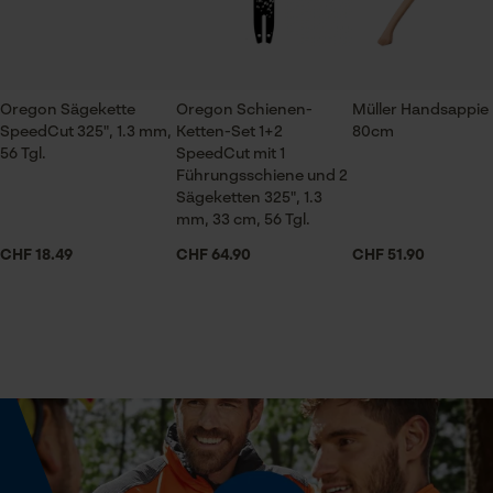
Prüfung setzen von Cookies
Session ID
Jahreszeit
Ganzjahresartikel
Speichern der Auswahl zur
Oregon Sägekette
Oregon Schienen-
Müller Handsappie
Datenverarbeitung
SpeedCut 325", 1.3 mm,
Ketten-Set 1+2
80cm
Econda Tag Manager
56 Tgl.
SpeedCut mit 1
Lieferumfang
Führungsschiene und 2
1 x Sägekette
Sägeketten 325", 1.3
mm, 33 cm, 56 Tgl.
Statistik Cookies
CHF 18.49
CHF 64.90
CHF 51.90
Volumen
0.34 dm³
Econda Analytics
Größe & Maße
Mouseflow Web Analytics Tool
Schienenlänge
Fact-Finder Tracking
33 cm