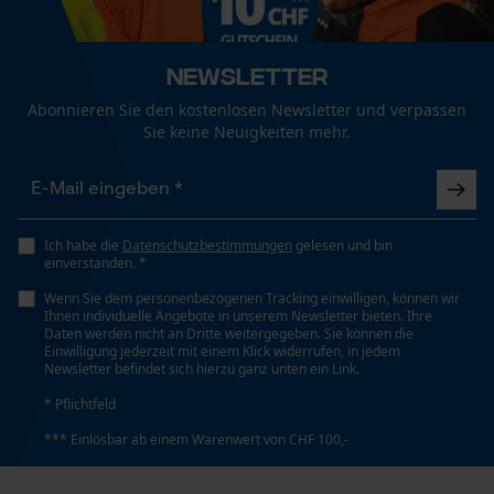
Funktionale Cookies
Technische Spezifikationen
Newsletter
Automatische Kettenschmierung
Abonnieren Sie den kostenlosen Newsletter und verpassen
Loop54 Personalization
Nein
Sie keine Neuigkeiten mehr.
Personalisierte Startseite
Gespeicherter Warenkorb
Eigenschaft
Hohe Standzeit
Persönliche Begrüßung
Ich habe die
Datenschutzbestimmungen
gelesen und bin
einverstanden. *
Geo-IP und User Detection
Wenn Sie dem personenbezogenen Tracking einwilligen, können wir
YouTube-Videos
Einstanzung Treibglied
Ihnen individuelle Angebote in unserem Newsletter bieten. Ihre
22
Daten werden nicht an Dritte weitergegeben. Sie können die
Google Maps
Einwilligung jederzeit mit einem Klick widerrufen, in jedem
Newsletter befindet sich hierzu ganz unten ein Link.
Kontaktaufnahme per Chat
* Pflichtfeld
Einstellung Jolly
55 deg
*** Einlösbar ab einem Warenwert von CHF 100,-
Marketing Cookies