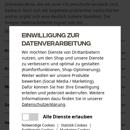
Schneidezähne, die mit einer Chromschicht verstärkt sind.
Dadurch lässt sich die Sägekette problemlos nachschärfen
und es ergibt sich eine deutlich höhere Standzeit. Die
Oregon Halbmeißelkette eignet sich mit ...
Mehr anzeigen
Einwilligung zur
Datenverarbeitung
Produktvorteile
Wir möchten Dienste von Drittanbietern
nutzen, um den Shop und unsere Dienste
zu verbessern und optimal zu gestalten
Das Öl haftet länger auf der Kette dank speziellen
(Komfortfunktionen, Shop-Optimierung).
Produktinformationen
Verbindungsgliedern
Weiter wollen wir unsere Produkte
Verbesserte Schmierung an der Schienenspitze dank der
bewerben (Social Media / Marketing).
Dafür können Sie hier Ihre Einwilligung
Öllochbohrungen im Treibglied
Material & Pflege
Produktdetails
erteilen und jederzeit widerrufen. Weitere
Informationen dazu finden Sie in unserer
Aktivitätstyp
Datenschutzerklärung
.
Datenblätter
teilen
Material
Sägen
Es ist ein Fehler aufgetreten. Bitte
Alle Dienste erlauben
Produktsicherheitsdatenblatt (PDF)
teilen
Hauptmaterial
versuchen Sie es erneut.
Herstellerinformationen
Notwendige Cookies
|
Statistik Cookies
|
Stahl
Funktionale Cookies
|
Marketing Cookies