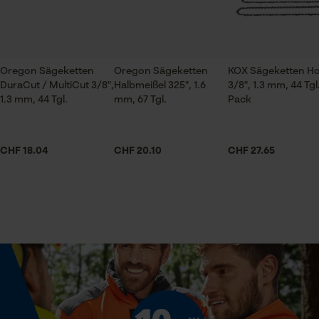
Prüfung setzen von Cookies
Session ID
Jahreszeit
Ganzjahresartikel
Speichern der Auswahl zur
Oregon Sägeketten
Oregon Sägeketten
KOX Sägeketten H
Datenverarbeitung
DuraCut / MultiCut 3/8",
Halbmeißel 325", 1.6
3/8", 1.3 mm, 44 Tgl
Econda Tag Manager
1.3 mm, 44 Tgl.
mm, 67 Tgl.
Pack
Lieferumfang
1 x Sägekette
CHF 18.04
CHF 20.10
CHF 27.65
Statistik Cookies
Größe & Maße
Ergebender Brustwinkel
60 deg
Econda Analytics
Mouseflow Web Analytics Tool
Schienenlänge
Fact-Finder Tracking
40 cm