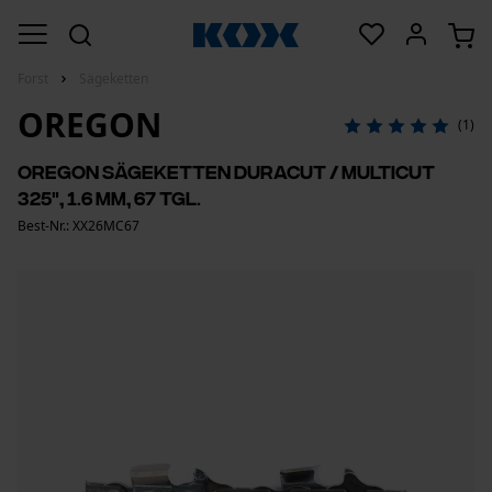
Forst
Sägeketten
OREGON
(1)
Oregon Sägeketten DuraCut / MultiCut
325", 1.6 mm, 67 Tgl.
Best-Nr.: XX26MC67