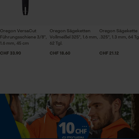
Prüfung setzen von Cookies
Session ID
Jahreszeit
Ganzjahresartikel
Speichern der Auswahl zur
Oregon VersaCut
Oregon Sägeketten
Oregon Sägekette
Datenverarbeitung
Führungsschiene 3/8",
Vollmeißel 325", 1.6 mm,
.325", 1.3 mm, 64 Tg
Econda Tag Manager
1.6 mm, 45 cm
62 Tgl.
Lieferumfang
CHF 33.90
CHF 18.60
CHF 21.12
1 x Sägekette
Statistik Cookies
Größe & Maße
Ergebender Brustwinkel
60 deg
Econda Analytics
Mouseflow Web Analytics Tool
Schienenlänge
Fact-Finder Tracking
45 cm