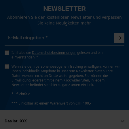
Newsletter
Funktionale Cookies
Technische Spezifikationen
Abonnieren Sie den kostenlosen Newsletter und verpassen
Sie keine Neuigkeiten mehr.
Automatische Kettenschmierung
Loop54 Personalization
Nein
Personalisierte Startseite
Gespeicherter Warenkorb
Ich habe die
Datenschutzbestimmungen
gelesen und bin
Eigenschaft
einverstanden. *
Hohe Schnittleistung
Persönliche Begrüßung
Wenn Sie dem personenbezogenen Tracking einwilligen, können wir
Geo-IP und User Detection
Ihnen individuelle Angebote in unserem Newsletter bieten. Ihre
Daten werden nicht an Dritte weitergegeben. Sie können die
YouTube-Videos
Einwilligung jederzeit mit einem Klick widerrufen, in jedem
Einstanzung Treibglied
Newsletter befindet sich hierzu ganz unten ein Link.
75
Google Maps
* Pflichtfeld
Kontaktaufnahme per Chat
*** Einlösbar ab einem Warenwert von CHF 100,-
Einstellung Jolly
55 deg
Marketing Cookies
Das ist KOX