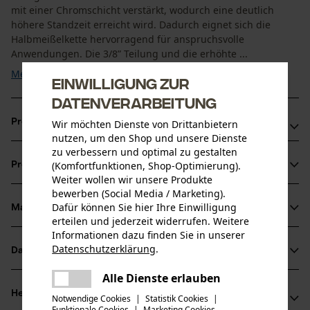
mit einer Chromschicht verstärkt, wodurch eine deutlich
höhere Standzeit erreicht wird. Dadurch eignet sich die
Halbmeißelkette hervorragend für anspruchsvolle
Anwendungen. Die 3/8” Teilung und die erhöhte ...
Mehr anzeigen
Einwilligung zur
Datenverarbeitung
Produktvorteile
Wir möchten Dienste von Drittanbietern
nutzen, um den Shop und unsere Dienste
zu verbessern und optimal zu gestalten
Längere Haftung des Öls auf der Sägekette dank
(Komfortfunktionen, Shop-Optimierung).
Produktinformationen
speziellen Verbindungsgliedern
Weiter wollen wir unsere Produkte
Durch Öllochbohrungen im Treibglied verbesserte
bewerben (Social Media / Marketing).
Dafür können Sie hier Ihre Einwilligung
Schmierung an der Schienenspitze
Material & Pflege
Produktdetails
erteilen und jederzeit widerrufen. Weitere
Geringerer Leistungsbedarf, bzw. höhere Schnittleistung
Informationen dazu finden Sie in unserer
als das Standard-Schneidsystem
Aktivitätstyp
Datenschutzerklärung
.
Datenblätter
teilen
Material
Sägen
Es ist ein Fehler aufgetreten. Bitte
Alle Dienste erlauben
Herstellerdatenblatt (PDF)
teilen
Hauptmaterial
versuchen Sie es erneut.
Herstellerinformationen
Notwendige Cookies
|
Statistik Cookies
|
Stahl
Funktionale Cookies
|
Marketing Cookies