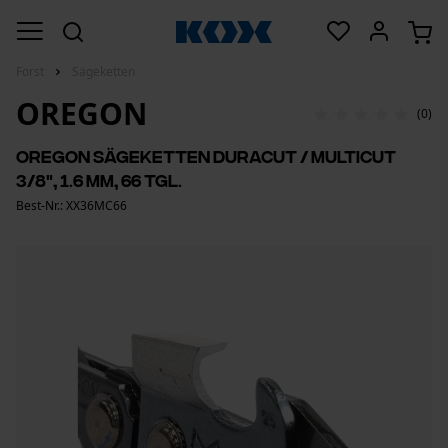
Forst
Sägeketten
OREGON
(0)
Oregon Sägeketten DuraCut / MultiCut
3/8", 1.6 mm, 66 Tgl.
Best-Nr.: XX36MC66