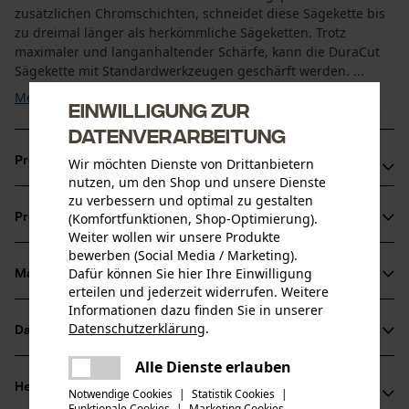
zusätzlichen Chromschichten, schneidet diese Sägekette bis
zu dreimal länger als herkömmliche Sägeketten. Trotz
maximaler und langanhaltender Schärfe, kann die DuraCut
Sägekette mit Standardwerkzeugen geschärft werden. ...
Mehr anzeigen
Einwilligung zur
Datenverarbeitung
Produktvorteile
Wir möchten Dienste von Drittanbietern
nutzen, um den Shop und unsere Dienste
zu verbessern und optimal zu gestalten
Bis zu dreimal längeres Schneiden als mit herkömmlichen
(Komfortfunktionen, Shop-Optimierung).
Produktinformationen
Sägeketten, dank Chromschicht auf dem Schneidezähnen
Weiter wollen wir unsere Produkte
Weniger Reibung und längere Haltbarkeit durch Lubritec
bewerben (Social Media / Marketing).
Dafür können Sie hier Ihre Einwilligung
System
Material & Pflege
Produktdetails
erteilen und jederzeit widerrufen. Weitere
Der exklusive OCS-01 Stahl sorgt für mehr Haltbarkeit und
Informationen dazu finden Sie in unserer
Ausdauer
Aktivitätstyp
Datenschutzerklärung
.
Datenblätter
teilen
Material
Sägen
Es ist ein Fehler aufgetreten. Bitte
Alle Dienste erlauben
Herstellerdatenblatt (PDF)
teilen
Hauptmaterial
versuchen Sie es erneut.
Herstellerinformationen
Notwendige Cookies
|
Statistik Cookies
|
Stahl
Funktionale Cookies
|
Marketing Cookies