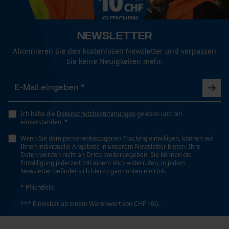
Funktionale Cookies
Schienenlänge
43 cm
Newsletter
Abonnieren Sie den kostenlosen Newsletter und verpassen
Loop54 Personalization
Sie keine Neuigkeiten mehr.
Technische Spezifikationen
Personalisierte Startseite
Gespeicherter Warenkorb
Automatische Kettenschmierung
Nein
Persönliche Begrüßung
Ich habe die
Datenschutzbestimmungen
gelesen und bin
einverstanden. *
Geo-IP und User Detection
Wenn Sie dem personenbezogenen Tracking einwilligen, können wir
YouTube-Videos
Eigenschaft
Ihnen individuelle Angebote in unserem Newsletter bieten. Ihre
Modern, Scharf, Lange Lebensdauer
Daten werden nicht an Dritte weitergegeben. Sie können die
Google Maps
Einwilligung jederzeit mit einem Klick widerrufen, in jedem
Newsletter befindet sich hierzu ganz unten ein Link.
Kontaktaufnahme per Chat
* Pflichtfeld
Einstanzung Treibglied
73
*** Einlösbar ab einem Warenwert von CHF 100,-
Marketing Cookies