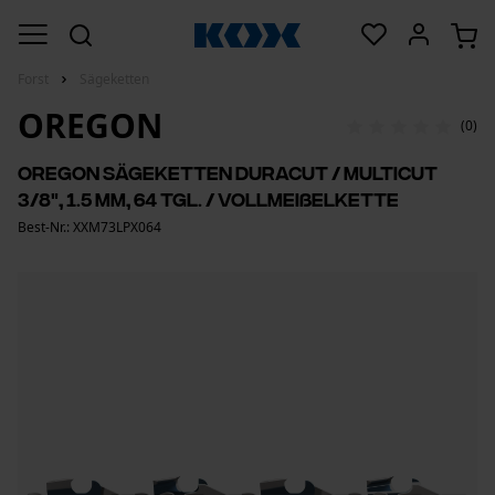
Forst
Sägeketten
OREGON
(0)
Oregon Sägeketten DuraCut / MultiCut
3/8", 1.5 mm, 64 Tgl. / Vollmeißelkette
Best-Nr.: XXM73LPX064