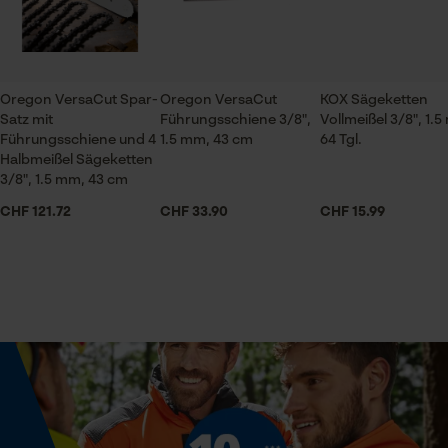
Prüfung setzen von Cookies
Session ID
Jahreszeit
Ganzjahresartikel
Speichern der Auswahl zur
Oregon VersaCut Spar-
Oregon VersaCut
KOX Sägeketten
Datenverarbeitung
Satz mit
Führungsschiene 3/8",
Vollmeißel 3/8", 1.
Econda Tag Manager
Führungsschiene und 4
1.5 mm, 43 cm
64 Tgl.
Lieferumfang
Halbmeißel Sägeketten
1 x Sägekette
3/8", 1.5 mm, 43 cm
CHF 121.72
CHF 33.90
CHF 15.99
Statistik Cookies
Volumen
0.34 dm³
Econda Analytics
Größe & Maße
Mouseflow Web Analytics Tool
Ergebender Brustwinkel
Fact-Finder Tracking
60 deg