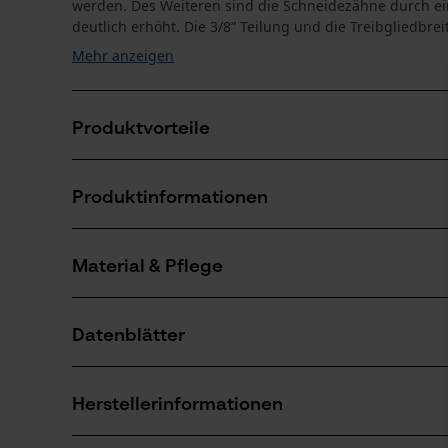
werden. Des Weiteren sind die Schneidezähne durch ein
deutlich erhöht. Die 3/8” Teilung und die Treibgliedbrei
Mehr anzeigen
Produktvorteile
Das Öl haftet länger auf der Motorsägenkette durch 
Produktinformationen
Durch Öllochbohrungen im Treibglied verbesserte S
Geringerer Leistungsbedarf, bzw. höhere Schnittlei
Material & Pflege
Produktdetails
Aktivitätstyp
Datenblätter
Sägen
Material
Produktsicherheitsdatenblatt (PDF)
Hauptmaterial
Herstellerinformationen
Stahl
Anzahl Teile
1 Stk