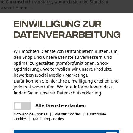
e Chromschicht verstärkt, wodurch sich die Standzeit
te von 1.5 mm ...
Einwilligung zur
Datenverarbeitung
Wir möchten Dienste von Drittanbietern nutzen, um
spezielle Verbindungsglieder
den Shop und unsere Dienste zu verbessern und
chmierung an der Schienenspitze
optimal zu gestalten (Komfortfunktionen, Shop-
stung als das Standard-Schneidsystem
Optimierung). Weiter wollen wir unsere Produkte
bewerben (Social Media / Marketing).
Dafür können Sie hier Ihre Einwilligung erteilen und
jederzeit widerrufen. Weitere Informationen dazu
finden Sie in unserer
Datenschutzerklärung
.
Altersgruppe
teilen
Erwachsener
Es ist ein Fehler aufgetreten. Bitte
Alle Dienste erlauben
versuchen Sie es erneut.
mail
Herstellerdatenblatt (PDF)
Notwendige Cookies
|
Statistik Cookies
|
Funktionale
Materialstärke
Cookies
|
Marketing Cookies
1.5 mm
Anzahl Treibglieder
64