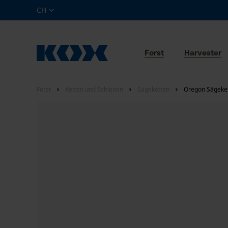
CH
Forst
Harvester
Forst
Ketten und Schienen
Sägeketten
Oregon Sägekett