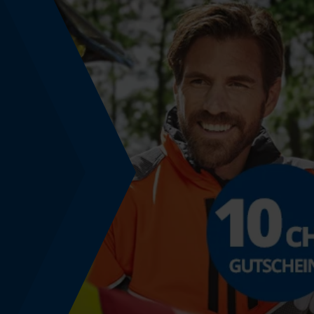
Schrägschnitt
Nein
Teilung
3/8"
Treibglied Nutstärke MM
1.5 mm
Werkzeuglose Kettenspannung
Nein
Energie & Leistung