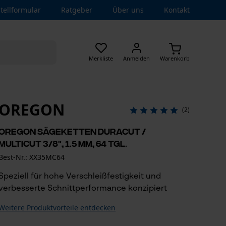
tellformular
Ratgeber
Über uns
Kontakt
Merkliste
Anmelden
Warenkorb
OREGON
(2)
Oregon Sägeketten DuraCut /
MultiCut 3/8", 1.5 mm, 64 Tgl.
Best-Nr.: XX35MC64
Speziell für hohe Verschleißfestigkeit und
verbesserte Schnittperformance konzipiert
Weitere Produktvorteile entdecken