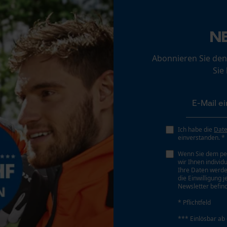
Loop54 Personalization
Personalisierte Startseite
Sichergebender Brustwinkel
N
0.65 mm
Gespeicherter Warenkorb
Abonnieren Sie den
Persönliche Begrüßung
Sie
Geo-IP und User Detection
Tiefenbegrenzer Abstand
0.65 mm
YouTube-Videos
Google Maps
Treibgliedstärke/Nutbreite
Kontaktaufnahme per Chat
Ich habe die
Dat
0.058 in
einverstanden. *
Wenn Sie dem pe
wir Ihnen individ
Marketing Cookies
Ihre Daten werde
Werkzeugloser Kettenwechsel
die Einwilligung 
Nein
Newsletter befind
* Pflichtfeld
Google Global Site Tag
*** Einlösbar ab