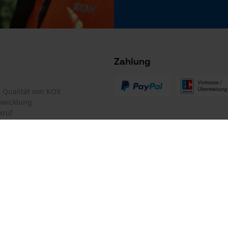
Microsoft Advertising Universal Event
Tracking
Akku/Batterie enthalten
Survicate
Akku/Batterien nicht im Lieferumfang enthalten
Zahlung
te Qualität von KOX
bwicklung
kruf
mular
Oregon Tool GmbH
mular
KOX – Partner in Forst und Garte
Zentrale:
Lise-Meitner-Str. 4
iderrufen
D-70736 Fellbach