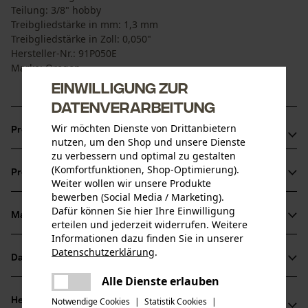
Teilung: 3/8" hobby
Treibgliedstärke in mm: 1,3 mm
Treibgliedstärke in Zoll: 0,050"
Hersteller-Nr.: 91P050E
Marke: Oregon
Einwilligung zur
Datenverarbeitung
Wir möchten Dienste von Drittanbietern
Produktvorteile
nutzen, um den Shop und unsere Dienste
zu verbessern und optimal zu gestalten
Rückschlag-reduziert durch abgeschrägte,
(Komfortfunktionen, Shop-Optimierung).
Produktinformationen
rampenförmige Tiefenbegrenzer
Weiter wollen wir unsere Produkte
bewerben (Social Media / Marketing).
Mit langen Schneidezähnen für hohe Lebensdauer
Dafür können Sie hier Ihre Einwilligung
Material & Pflege
erteilen und jederzeit widerrufen. Weitere
Produktdetails
Informationen dazu finden Sie in unserer
Datenschutzerklärung
.
Aktivitätstyp
Datenblätter
teilen
Material
Baumpflege, Entasten, Gartenpflege, Fällen, Sägen
Es ist ein Fehler aufgetreten. Bitte
Alle Dienste erlauben
Herstellerdatenblatt (PDF)
teilen
versuchen Sie es erneut.
Hauptmaterial
Notwendige Cookies
|
Statistik Cookies
|
Herstellerinformationen