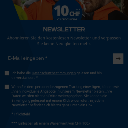
Größe & Maße
Funktionale Cookies
Schienenlänge
35 cm
Newsletter
Loop54 Personalization
Abonnieren Sie den kostenlosen Newsletter und verpassen
Sie keine Neuigkeiten mehr.
Personalisierte Startseite
Technische Spezifikationen
Gespeicherter Warenkorb
Automatische Kettenschmierung
Persönliche Begrüßung
Nein
Geo-IP und User Detection
Ich habe die
Datenschutzbestimmungen
gelesen und bin
einverstanden. *
YouTube-Videos
Eigenschaft
Wenn Sie dem personenbezogenen Tracking einwilligen, können wir
Google Maps
Scharf, Lange Lebensdauer
Ihnen individuelle Angebote in unserem Newsletter bieten. Ihre
Daten werden nicht an Dritte weitergegeben. Sie können die
Kontaktaufnahme per Chat
Einwilligung jederzeit mit einem Klick widerrufen, in jedem
Newsletter befindet sich hierzu ganz unten ein Link.
Einstellung Jolly
* Pflichtfeld
60 deg
Marketing Cookies
*** Einlösbar ab einem Warenwert von CHF 100,-