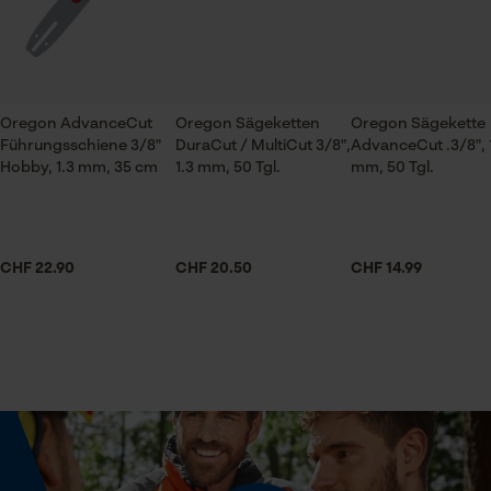
ch@kox.eu an uns wenden.
Branche
Prüfung setzen von Cookies
Bau- und Baustoffindustrie, Feuerwehr,
Session ID
Forstwirtschaft, Garten- und Landschaftsbau,
Speichern der Auswahl zur
Handwerk, Landwirtschaft
Datenverarbeitung
Oregon AdvanceCut
Oregon Sägeketten
Oregon Sägekette
Führungsschiene 3/8"
DuraCut / MultiCut 3/8",
AdvanceCut .3/8", 
Econda Tag Manager
Hobby, 1.3 mm, 35 cm
1.3 mm, 50 Tgl.
mm, 50 Tgl.
Jahreszeit
Ganzjahresartikel
Statistik Cookies
CHF 22.90
CHF 20.50
CHF 14.99
Lieferumfang
1 x Sägekette
Econda Analytics
Volumen
Mouseflow Web Analytics Tool
31.27 in³
Fact-Finder Tracking