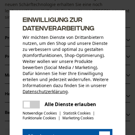
neuen Schärftechnologie erhalten Sie eine noch
leistungsstärkere Kette, als Sie bereits von OREGON gewohnt
sind.
Einwilligung zur
Datenverarbeitung
Wir möchten Dienste von Drittanbietern
Produktvorteile
nutzen, um den Shop und unsere Dienste
zu verbessern und optimal zu gestalten
Ruhige Laufeigenschaften
(Komfortfunktionen, Shop-Optimierung).
Produktinformationen
Mit praktischer Sperre, die das Schmiermittel nicht
Weiter wollen wir unsere Produkte
bewerben (Social Media / Marketing).
entweichen lässt
Dafür können Sie hier Ihre Einwilligung
Erhöhte Lebensdauer und Schnittleistung von Kette und
Material & Pflege
erteilen und jederzeit widerrufen. Weitere
Produktdetails
Schiene
Informationen dazu finden Sie in unserer
Datenschutzerklärung
.
Aktivitätstyp
Herstellerinformationen
teilen
Material
Sägen
Es ist ein Fehler aufgetreten. Bitte
Alle Dienste erlauben
teilen
Hersteller
versuchen Sie es erneut.
Hauptmaterial
Bewertungen
Notwendige Cookies
|
Statistik Cookies
|
(1)
Oregon Tool, Inc.
Stahl
Funktionale Cookies
|
Marketing Cookies
mail
Altersgruppe
4909 SE International Way
Erwachsener
97222 Portland, USA