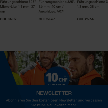
Session ID
Führungsschiene 325''
Führungsschiene 325",
Führungsschiene 3
Jahreszeit
Micro-Lite, 1,3 mm, 37
1.6 mm, 40 cm /
1.3 mm, 38 cm
Speichern der Auswahl zur
Ganzjahresartikel
cm
Anschluss: A074
Datenverarbeitung
CHF 34.89
CHF 26.67
Econda Tag Manager
CHF 25.64
Lieferumfang
1 x Sägekette
Statistik Cookies
Volumen
0.34 dm³
Econda Analytics
Größe & Maße
Mouseflow Web Analytics Tool
Fact-Finder Tracking
Ergebender Brustwinkel
60 deg
Newsletter
Abonnieren Sie den kostenlosen Newsletter und verpassen
Funktionale Cookies
Sie keine Neuigkeiten mehr.
Schienenlänge