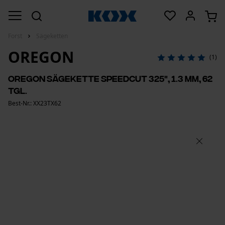
Forst
Sägeketten
OREGON
(1)
Oregon Sägekette SpeedCut 325", 1.3 mm, 62
Tgl.
Best-Nr.: XX23TX62