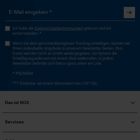
38 cm
Loop54 Personalization
Personalisierte Startseite
Ich habe die
Datenschutzbestimmungen
gelesen und bin
Technische Spezifikationen
einverstanden. *
Gespeicherter Warenkorb
Automatische Kettenschmierung
Wenn Sie dem personenbezogenen Tracking einwilligen, können wir
Persönliche Begrüßung
Ihnen individuelle Angebote in unserem Newsletter bieten. Ihre
Nein
Daten werden nicht an Dritte weitergegeben. Sie können die
Geo-IP und User Detection
Einwilligung jederzeit mit einem Klick widerrufen, in jedem
Newsletter befindet sich hierzu ganz unten ein Link.
YouTube-Videos
Eigenschaft
* Pflichtfeld
Google Maps
Robust, Lange Lebensdauer, Hohe Schnittleistung,
*** Einlösbar ab einem Warenwert von CHF 100,-
Scharf
Kontaktaufnahme per Chat
Das ist KOX
Einstanzung Treibglied
Marketing Cookies
95
Über uns
Soziales Engagement
Services
Ratgeber
FAQ
KOX Harvester
Einstellung Jolly