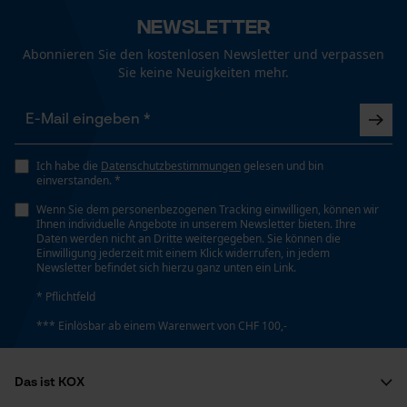
Newsletter
Funktionale Cookies
Technische Spezifikationen
Abonnieren Sie den kostenlosen Newsletter und verpassen
Sie keine Neuigkeiten mehr.
Automatische Kettenschmierung
Loop54 Personalization
Nein
Personalisierte Startseite
Gespeicherter Warenkorb
Ich habe die
Datenschutzbestimmungen
gelesen und bin
Eigenschaft
einverstanden. *
Hohe Schnittleistung, Zuverlässig, Lange
Persönliche Begrüßung
Wenn Sie dem personenbezogenen Tracking einwilligen, können wir
Lebensdauer, Korrosionsbeständig
Geo-IP und User Detection
Ihnen individuelle Angebote in unserem Newsletter bieten. Ihre
Daten werden nicht an Dritte weitergegeben. Sie können die
YouTube-Videos
Einwilligung jederzeit mit einem Klick widerrufen, in jedem
Newsletter befindet sich hierzu ganz unten ein Link.
Einstanzung Treibglied
Google Maps
75
* Pflichtfeld
Kontaktaufnahme per Chat
*** Einlösbar ab einem Warenwert von CHF 100,-
Einstellung Jolly
Marketing Cookies
60 deg
Das ist KOX