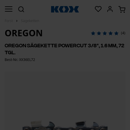
Forst
Sägeketten
OREGON
(4)
Oregon Sägekette PowerCut 3/8", 1.6 mm, 72
Tgl.
Best-Nr.: XX36EL72