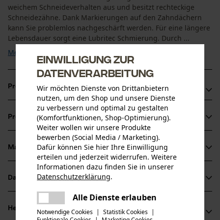
weichem Schneideverhalten aus und besitzt rechteckige
Schneidezähne. Dank Markierungen auf den Zahndächern
kann Sie problemlos nachgeschärft werden. Für eine längere
Lebensdauer sorgt eine Lubritec Schmierung. Durch ...
Mehr anzeigen
Einwilligung zur
Datenverarbeitung
Produktvorteile
Wir möchten Dienste von Drittanbietern
nutzen, um den Shop und unsere Dienste
zu verbessern und optimal zu gestalten
Schnell: Der neugestaltete Schneider ist schärfer und für
(Komfortfunktionen, Shop-Optimierung).
Produktinformationen
maximale Leistung optimiert
Weiter wollen wir unsere Produkte
Weniger Kraftaufwand: Die PowerCut Kette zieht sich
bewerben (Social Media / Marketing).
Dafür können Sie hier Ihre Einwilligung
selbst weiter in den Schnitt und reduziert so den
Material & Pflege
Produktdetails
erteilen und jederzeit widerrufen. Weitere
erforderlichen Kraftaufwand erheblich
Informationen dazu finden Sie in unserer
Leistungsstark: Effiziente Kraftübertragung der Säge in
Aktivitätstyp
Datenschutzerklärung
.
Datenblätter
teilen
Material
Sägen
hervorragende Schnittleistung
Es ist ein Fehler aufgetreten. Bitte
Alle Dienste erlauben
Herstellerdatenblatt (PDF)
teilen
Hauptmaterial
versuchen Sie es erneut.
Herstellerinformationen
Notwendige Cookies
|
Statistik Cookies
|
Stahl
Funktionale Cookies
|
Marketing Cookies