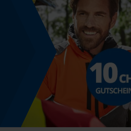
Phasenwender
Nein
Schrägschnitt
Nein
Teilung
3/8" mini
Treibglied Nutstärke MM
1.1 mm
Werkzeuglose Kettenspannung