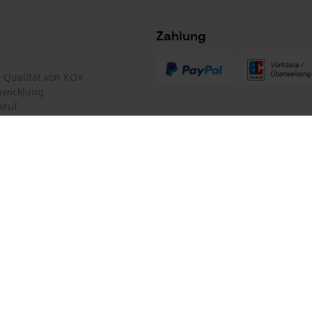
Nein
Survicate
Zahlung
te Qualität von KOX
Akku/Batterie enthalten
bwicklung
Akku/Batterien nicht im Lieferumfang enthalten
kruf
mular
Oregon Tool GmbH
mular
KOX – Partner in Forst und Garte
Zentrale:
Lise-Meitner-Str. 4
iderrufen
D-70736 Fellbach
Retouren-Adresse:
Beim Erlenwäldchen 14/2