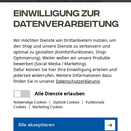
 Schnittverhaltens der Oregon Kette einen geringen
den optimalen ...
Einwilligung zur
Datenverarbeitung
Wir möchten Dienste von Drittanbietern nutzen, um
den Shop und unsere Dienste zu verbessern und
optimal zu gestalten (Komfortfunktionen, Shop-
Optimierung). Weiter wollen wir unsere Produkte
für korrektes Schärfen
bewerben (Social Media / Marketing).
Dafür können Sie hier Ihre Einwilligung erteilen und
jederzeit widerrufen. Weitere Informationen dazu
finden Sie in unserer
Datenschutzerklärung
.
teilen
Es ist ein Fehler aufgetreten. Bitte
Alle Dienste erlauben
Altersgruppe
versuchen Sie es erneut.
Erwachsener
mail
Notwendige Cookies
|
Statistik Cookies
|
Funktionale
Cookies
|
Marketing Cookies
Materialstärke
(0)
1.1 mm
Anzahl Treibglieder
Alle akzeptieren
45