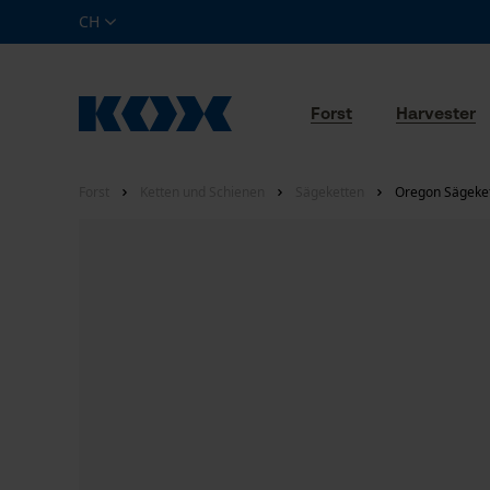
CH
Forst
Harvester
Forst
Ketten und Schienen
Sägeketten
Oregon Sägekett