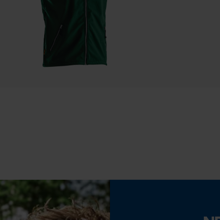
30 cm
Econda Tag Manager
Statistik Cookies
Eigenschaft
Geringere Rückschlaggefahr, Vibrationsarm
Econda Analytics
Einstellung Jolly
Mouseflow Web Analytics Tool
60 deg
Fact-Finder Tracking
Feilen 2. Hälfte
3.6 mm
Funktionale Cookies
Häckselfunktion
Nein
Loop54 Personalization