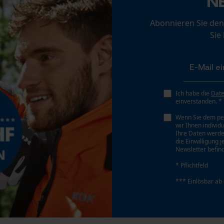
N
Personalisierte Startseite
Abonnieren Sie den
Gespeicherter Warenkorb
Schärfwinkel
Sie
30 deg
Persönliche Begrüßung
Geo-IP und User Detection
YouTube-Videos
Sichergebender Brustwinkel
0.65 mm
Google Maps
Ich habe die
Dat
einverstanden. *
Kontaktaufnahme per Chat
Wenn Sie dem pe
Tiefenbegrenzer Abstand
wir Ihnen individ
0.65 mm
Ihre Daten werde
die Einwilligung 
Marketing Cookies
Newsletter befind
* Pflichtfeld
Treibgliedstärke/Nutbreite
0.043 in
*** Einlösbar ab
Google Global Site Tag
Microsoft Advertising Universal Event
Werkzeugloser Kettenwechsel
Tracking