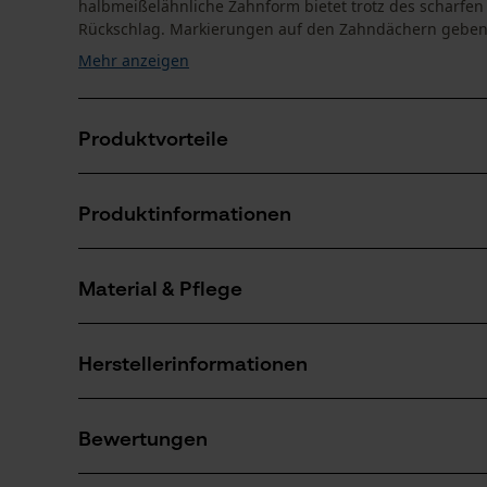
halbmeißelähnliche Zahnform bietet trotz des scharfen
Rückschlag. Markierungen auf den Zahndächern geben 
Mehr anzeigen
Produktvorteile
Vibrationsarme und rückschlagreduzierte Kette
Produktinformationen
Markierung des Schärfwinkels auf den Zahndächern 
Schmaler Schnitt mit scharfem Schnittverhalten
Material & Pflege
Produktdetails
Aktivitätstyp
Herstellerinformationen
Sägen
Material
Hersteller
Hauptmaterial
Oregon Tool, Inc.
Bewertungen
Stahl
Anzahl Teile
4909 SE International Way
1 Stk