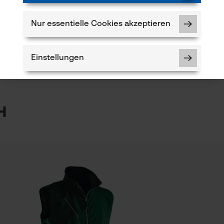
Produkt weiterempfehlen
Nur essentielle Cookies akzeptieren
Branche
Bau- und Baustoffindustrie, Feuerwehr,
Verfügung!
Forstwirtschaft, Garten- und Landschaftsbau,
Einstellungen
Handwerk, Landwirtschaft
5
Lieferumfang
h
1 x Sägekette
Notwendige Cookies
kt haben oder Mängel feststellen, können Sie sich
-Mail an info-ch@kox.eu an uns wenden.
Prüfung setzen von Cookies
Session ID
Speichern der Auswahl zur
Schienenlänge
Datenverarbeitung