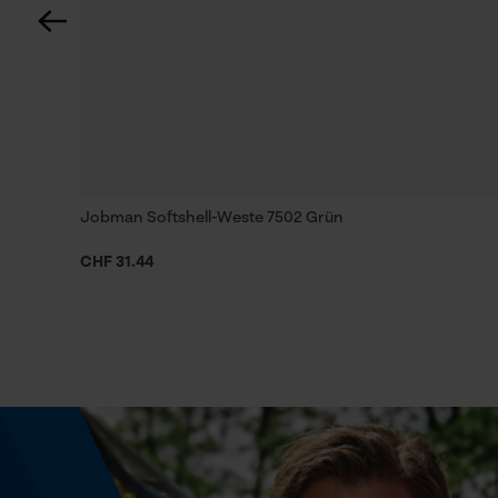
85 deg
Technische Spezifikationen
Automatische Kettenschmierung
Nein
Jobman Softshell-Weste 7502 Grün
Einstanzung Treibglied
CHF 31.44
90
Feilen 1. Hälfte
4.0 mm
Feilenhaltung
waagerecht