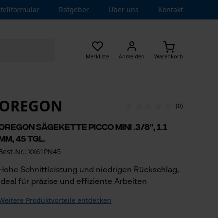
tellformular
Ratgeber
Über uns
Kontakt
Merkliste
Anmelden
Warenkorb
OREGON
(0)
Oregon Sägekette Picco Mini .3/8", 1.1
mm, 45 Tgl.
Best-Nr.: XX61PN45
Hohe Schnittleistung und niedrigen Rückschlag,
ideal für präzise und effiziente Arbeiten
Weitere Produktvorteile entdecken