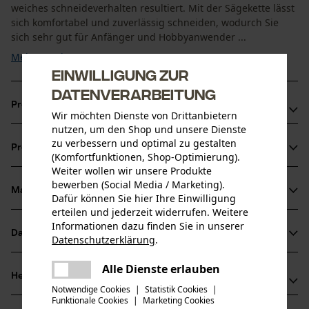
weiches schneideverhalten resultiert. Mit der Sägekette lässt
sich komfortabel und zuverlässig schneiden, wodurch Sie
sich sehr gut für Anfänger und Hobbyanwender ...
Mehr anzeigen
Einwilligung zur
Datenverarbeitung
Produktvorteile
Wir möchten Dienste von Drittanbietern
nutzen, um den Shop und unsere Dienste
Abgeschrägte rampenförmige Tiefenbegrenzer
zu verbessern und optimal zu gestalten
Produktinformationen
reduzieren den Rückschlag
(Komfortfunktionen, Shop-Optimierung).
Weiter wollen wir unsere Produkte
Hohe Lebensdauer der Sägeketten dank langem
bewerben (Social Media / Marketing).
Schneidezahn
Material & Pflege
Dafür können Sie hier Ihre Einwilligung
Produktdetails
erteilen und jederzeit widerrufen. Weitere
Informationen dazu finden Sie in unserer
Aktivitätstyp
Datenblätter
Datenschutzerklärung
.
Material
Baumpflege, Entasten, Fällen, Gartenpflege, Sägen
teilen
Herstellerdatenblatt (PDF)
Es ist ein Fehler aufgetreten. Bitte
Alle Dienste erlauben
Hauptmaterial
teilen
Herstellerinformationen
versuchen Sie es erneut.
Stahl
Notwendige Cookies
|
Statistik Cookies
|
Altersgruppe
Funktionale Cookies
|
Marketing Cookies
mail
Hersteller
Erwachsener