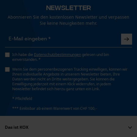
Funktionale Cookies
Ergebender Brustwinkel
Newsletter
85 deg
Abonnieren Sie den kostenlosen Newsletter und verpassen
Sie keine Neuigkeiten mehr.
Loop54 Personalization
Schienenlänge
30 cm
Personalisierte Startseite
Gespeicherter Warenkorb
Ich habe die
Datenschutzbestimmungen
gelesen und bin
einverstanden. *
Persönliche Begrüßung
Technische Spezifikationen
Wenn Sie dem personenbezogenen Tracking einwilligen, können wir
Geo-IP und User Detection
Ihnen individuelle Angebote in unserem Newsletter bieten. Ihre
Automatische Kettenschmierung
Daten werden nicht an Dritte weitergegeben. Sie können die
YouTube-Videos
Einwilligung jederzeit mit einem Klick widerrufen, in jedem
Nein
Newsletter befindet sich hierzu ganz unten ein Link.
Google Maps
* Pflichtfeld
Kontaktaufnahme per Chat
Eigenschaft
*** Einlösbar ab einem Warenwert von CHF 100,-
Lange Lebensdauer
Marketing Cookies
Das ist KOX
Einstanzung Treibglied