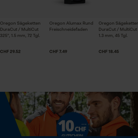
Bau- und Baustoffindustrie, Feuerwehr,
Prüfung setzen von Cookies
Forstwirtschaft, Garten- und Landschaftsbau,
Session ID
Handwerk, Landwirtschaft
Oregon Sägeketten
Oregon Alumax Rund
Speichern der Auswahl zur
Oregon Sägekette
Datenverarbeitung
DuraCut / MultiCut
Freischneidefaden
DuraCut / MultiCut 
325", 1.5 mm, 72 Tgl.
1.3 mm, 45 Tgl.
Econda Tag Manager
Jahreszeit
Ganzjahresartikel
CHF 29.52
CHF 7.49
CHF 18.45
Statistik Cookies
Lieferumfang
1 x Sägekette
Volumen
Econda Analytics
1135.25 in³
Mouseflow Web Analytics Tool
Fact-Finder Tracking
Größe & Maße