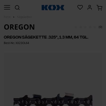
Forst
Sägeketten
OREGON
(0)
Oregon Sägekette .325", 1.3 mm, 64 Tgl.
Best-Nr.: XX23OL64