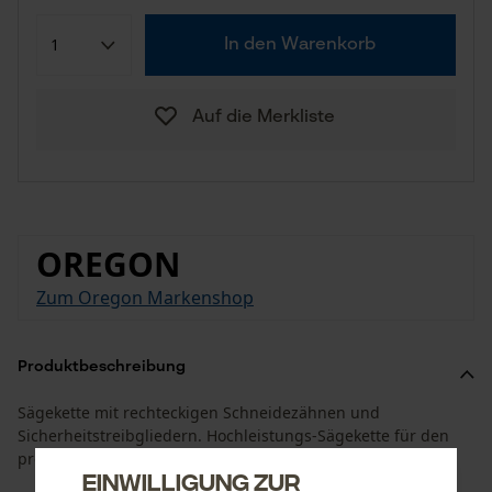
In den Warenkorb
Auf die Merkliste
OREGON
Zum Oregon Markenshop
Produktbeschreibung
Sägekette mit rechteckigen Schneidezähnen und
Sicherheitstreibgliedern. Hochleistungs-Sägekette für den
professionellen Einsatz.
Einwilligung zur