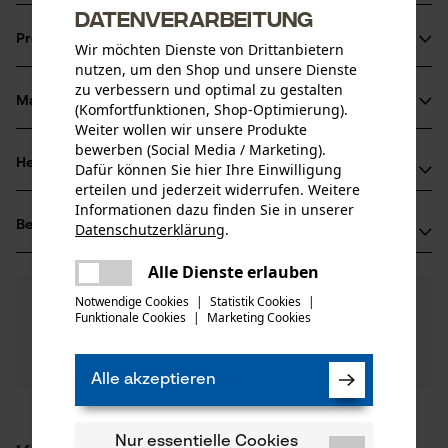
Datenverarbeitung
Produktinformationen
Wir möchten Dienste von Drittanbietern
nutzen, um den Shop und unsere Dienste
zu verbessern und optimal zu gestalten
Material & Pflege
(Komfortfunktionen, Shop-Optimierung).
Produktdetails
Weiter wollen wir unsere Produkte
bewerben (Social Media / Marketing).
Aktivitätstyp
Herstellerinformationen
Dafür können Sie hier Ihre Einwilligung
Material
Baumpflege, Entasten, Fällen, Gartenpflege, Sägen
erteilen und jederzeit widerrufen. Weitere
Hersteller
Informationen dazu finden Sie in unserer
Hauptmaterial
Bewertungen
Datenschutzerklärung
.
(0)
Oregon Tool, Inc.
Stahl
teilen
Altersgruppe
4909 SE International Way
Es ist ein Fehler aufgetreten. Bitte
Alle Dienste erlauben
Erwachsener
97222 Portland, USA
teilen
versuchen Sie es erneut.
Mail: info@kox.eu
0
Notwendige Cookies
|
Statistik Cookies
|
Noch Fragen?
(0)
Produkt weiterempfehlen
Materialstärke
Funktionale Cookies
|
Marketing Cookies
mail
Unsere Experten stehen Ihnen gerne zur
Web: -
1.3 mm
Verfügung!
Anzahl Teile
Tel: + 32 1030 11 11
Nach Anzahl der Sterne filtern
Frage stellen
1 Stk
Alle akzeptieren
Einführer
Oberflächenbeschichtung
Oregon Tool Europe, S.A.
Geölte Oberfläche
1
2
3
4
5
Anzahl Treibglieder
Nur essentielle Cookies
1435 Mont-Saint-Guibert, Belgien