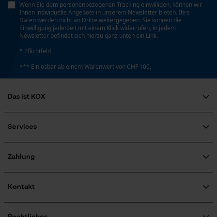
Nein
Wenn Sie dem personenbezogenen Tracking einwilligen, können wir
Personalisierte Startseite
Ihnen individuelle Angebote in unserem Newsletter bieten. Ihre
Daten werden nicht an Dritte weitergegeben. Sie können die
Gespeicherter Warenkorb
Einwilligung jederzeit mit einem Klick widerrufen, in jedem
Newsletter befindet sich hierzu ganz unten ein Link.
Persönliche Begrüßung
Eigenschaft
Scharf, Professionell
* Pflichtfeld
Geo-IP und User Detection
*** Einlösbar ab einem Warenwert von CHF 100,-
YouTube-Videos
Einstellung Jolly
Google Maps
60 deg
Das ist KOX
Kontaktaufnahme per Chat
Über uns
Soziales Engagement
Services
Feilenhaltung
Ratgeber
Marketing Cookies
10° aufwärts
FAQ
KOX Harvester
Zertifizierte Qualität von KOX
Newsletter-Anmeldung
Zahlung
Retourenabwicklung
Häckselfunktion
Produktrückruf
Nein
Google Global Site Tag
Kontakt
Microsoft Advertising Universal
Kontaktformular
Event Tracking